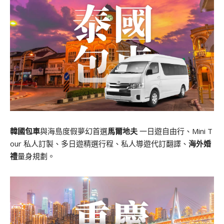
韓國包車
與海島度假夢幻首選
馬爾地夫
一日遊自由行、Mini T
our 私人訂製、多日遊精選行程、私人導遊代訂翻譯、
海外婚
禮
量身規劃。