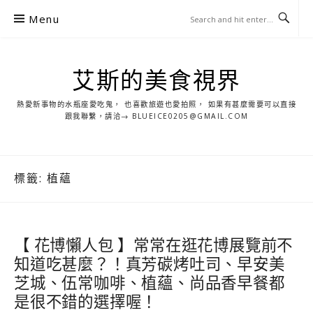
S
Menu
k
i
p
艾斯的美食視界
t
o
熱愛新事物的水瓶座愛吃鬼， 也喜歡旅遊也愛拍照， 如果有甚麼需要可以直接
c
跟我聯繫，請洽→ BLUEICE0205@GMAIL.COM
o
n
t
標籤:
植蘊
e
n
t
【 花博懶人包 】常常在逛花博展覽前不
知道吃甚麼？！真芳碳烤吐司、早安美
芝城、伍常咖啡、植蘊、尚品香早餐都
是很不錯的選擇喔！