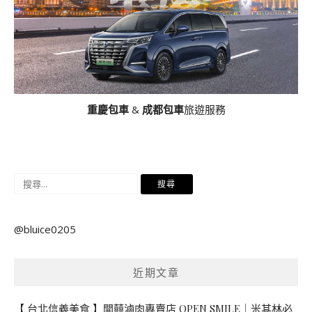
重慶包車
&
成都包車
旅遊服務
搜
尋
關
@bluice0205
鍵
字:
近期文章
【 台北信義美食 】開囍滷肉專賣店 OPEN SMILE｜米其林必