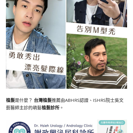
植髮
是什麼？
台灣植髮
推薦由ABHRS認證、ISHRS院士吳文
藝醫師主診的萌髮
植髮診所
。