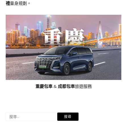
禮
量身規劃。
重慶包車
&
成都包車
旅遊服務
搜
尋