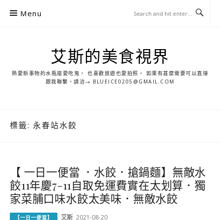
S
Menu
k
i
p
艾斯的美食視界
t
o
熱愛新事物的水瓶座愛吃鬼， 也喜歡旅遊也愛拍照， 如果有甚麼需要可以直接
c
跟我聯繫，請洽→ BLUEICE0205@GMAIL.COM
o
n
t
標籤:
永春站水餃
e
n
t
【 一日一便當 ．水餃．搶鍋麵】無敵水
餃11年慶7-11自取免運費實在太划算．獨
家菜脯口味水餃太美味．無敵水餃
艾斯
2021-08-20
【一日一便當】