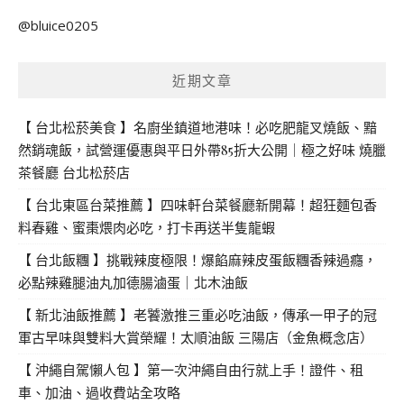
關
@bluice0205
鍵
字:
近期文章
【 台北松菸美食 】名廚坐鎮道地港味！必吃肥龍叉燒飯、黯
然銷魂飯，試營運優惠與平日外帶85折大公開｜極之好味 燒臘
茶餐廳 台北松菸店
【 台北東區台菜推薦 】四味軒台菜餐廳新開幕！超狂麵包香
料春雞、蜜棗煨肉必吃，打卡再送半隻龍蝦
【 台北飯糰 】挑戰辣度極限！爆餡麻辣皮蛋飯糰香辣過癮，
必點辣雞腿油丸加德腸滷蛋｜北木油飯
【 新北油飯推薦 】老饕激推三重必吃油飯，傳承一甲子的冠
軍古早味與雙料大賞榮耀！太順油飯 三陽店（金魚概念店）
【 沖繩自駕懶人包 】第一次沖繩自由行就上手！證件、租
車、加油、過收費站全攻略