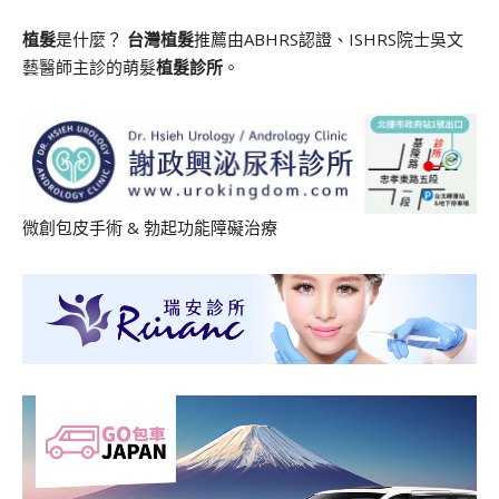
植髮
是什麼？
台灣植髮
推薦由ABHRS認證、ISHRS院士吳文
藝醫師主診的萌髮
植髮診所
。
微創包皮手術
&
勃起功能障礙治療