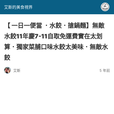
艾斯的美食視界
【 一日一便當 ．水餃．搶鍋麵】無敵
水餃11年慶7-11自取免運費實在太划
算．獨家菜脯口味水餃太美味．無敵水
餃
艾斯
5 年前