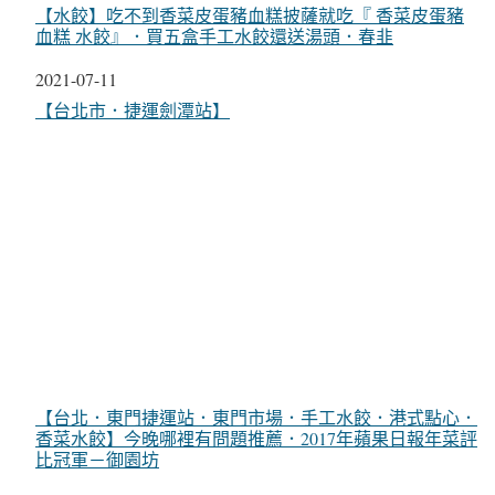
【水餃】吃不到香菜皮蛋豬血糕披薩就吃『 香菜皮蛋豬
血糕 水餃』．買五盒手工水餃還送湯頭．春韭
日期
2021-07-11
關於
【台北市．捷運劍潭站】
【台北．東門捷運站．東門市場．手工水餃．港式點心．
香菜水餃】今晚哪裡有問題推薦．2017年蘋果日報年菜評
比冠軍－御園坊