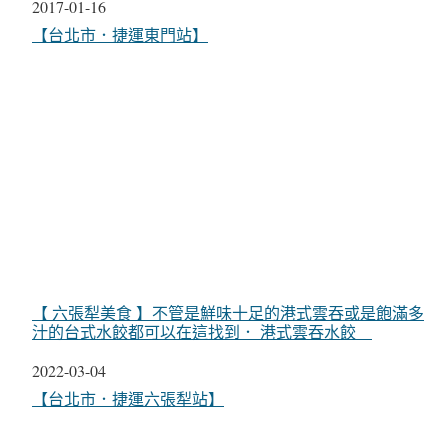
日期
2017-01-16
關於
【台北市．捷運東門站】
【 六張犁美食 】不管是鮮味十足的港式雲吞或是飽滿多
汁的台式水餃都可以在這找到． 港式雲吞水餃
日期
2022-03-04
關於
【台北市．捷運六張犁站】