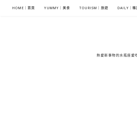
S
HOME｜首頁
YUMMY｜美食
TOURISM｜旅遊
DAILY｜
k
i
p
t
o
c
熱愛新事物的水瓶座愛吃鬼
o
n
t
e
n
t