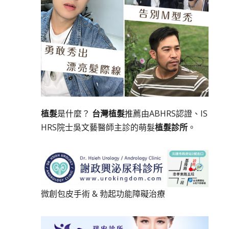
植髮
是什麼？
台灣植髮
推薦由ABHRS認證、IS
HRS院士吳文藝醫師主診的萌髮
植髮診所
。
微創包皮手術
&
勃起功能障礙治療