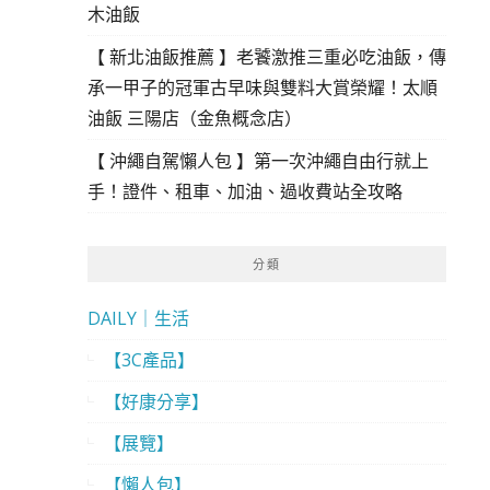
木油飯
【 新北油飯推薦 】老饕激推三重必吃油飯，傳
承一甲子的冠軍古早味與雙料大賞榮耀！太順
油飯 三陽店（金魚概念店）
【 沖繩自駕懶人包 】第一次沖繩自由行就上
手！證件、租車、加油、過收費站全攻略
分類
DAILY｜生活
【3C產品】
【好康分享】
【展覽】
【懶人包】