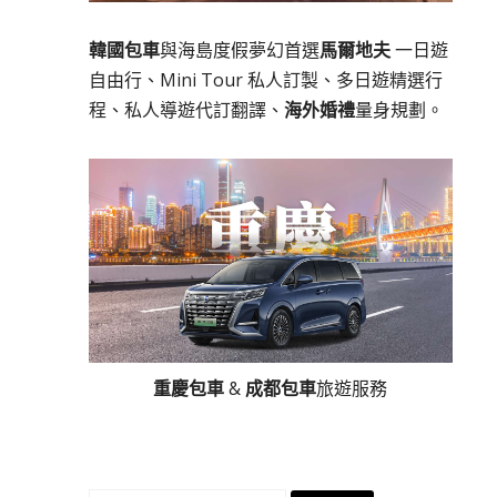
韓國包車
與海島度假夢幻首選
馬爾地夫
一日遊
自由行、Mini Tour 私人訂製、多日遊精選行
程、私人導遊代訂翻譯、
海外婚禮
量身規劃。
重慶包車
&
成都包車
旅遊服務