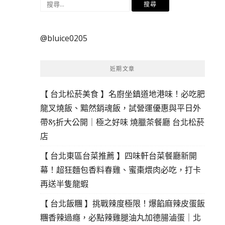
搜
尋
關
@bluice0205
鍵
字:
近期文章
【 台北松菸美食 】名廚坐鎮道地港味！必吃肥
龍叉燒飯、黯然銷魂飯，試營運優惠與平日外
帶85折大公開｜極之好味 燒臘茶餐廳 台北松菸
店
【 台北東區台菜推薦 】四味軒台菜餐廳新開
幕！超狂麵包香料春雞、蜜棗煨肉必吃，打卡
再送半隻龍蝦
【 台北飯糰 】挑戰辣度極限！爆餡麻辣皮蛋飯
糰香辣過癮，必點辣雞腿油丸加德腸滷蛋｜北