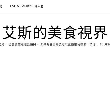
雜記
FOR DUMMIES｜懶人包
艾斯的美食視界
， 也喜歡旅遊也愛拍照， 如果有甚麼需要可以直接跟我聯繫，請洽→ BLUEICE0