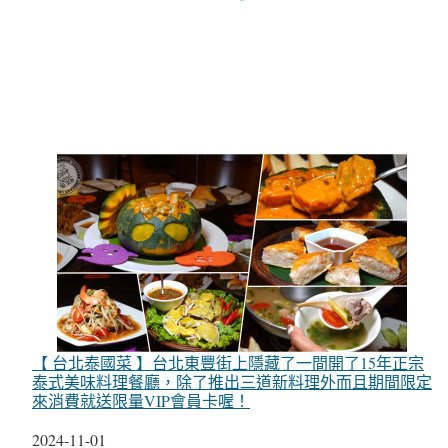
【 台北泰國菜 】台北東豐街上隱藏了一間開了15年正宗
泰式美味料理餐廳，除了推出三道新料理外而且期間限定
來消費就送限量VIP會員卡喔！
日期
2024-11-01