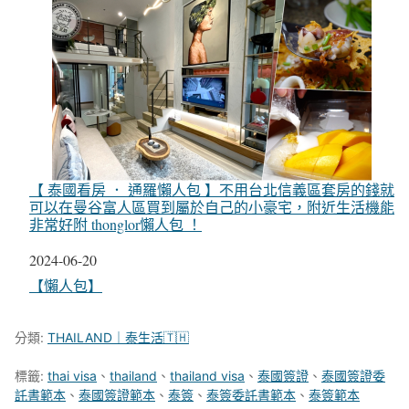
【 泰國看房 ． 通羅懶人包 】不用台北信義區套房的錢就
可以在曼谷富人區買到屬於自己的小豪宅，附近生活機能
非常好附 thonglor懶人包 ！
日期
2024-06-20
關於
【懶人包】
分類:
THAILAND｜泰生活🇹🇭
標籤:
thai visa
、
thailand
、
thailand visa
、
泰國簽證
、
泰國簽證委
託書範本
、
泰國簽證範本
、
泰簽
、
泰簽委託書範本
、
泰簽範本