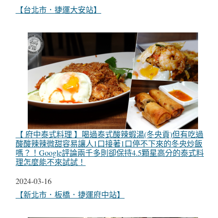
關於
【台北市．捷運大安站】
【 府中泰式料理 】喝過泰式酸辣蝦湯(冬央貢)但有吃過
酸酸辣辣微甜容易讓人1口接著1口停不下來的冬央炒飯
嗎？！Google評論兩千多則卻保持4.5顆星高分的泰式料
理怎麼能不來試試！
日期
2024-03-16
關於
【新北市．板橋．捷運府中站】