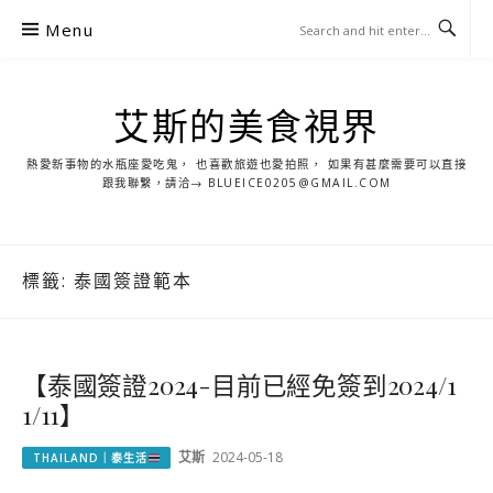
S
Menu
k
i
p
艾斯的美食視界
t
o
熱愛新事物的水瓶座愛吃鬼， 也喜歡旅遊也愛拍照， 如果有甚麼需要可以直接
c
跟我聯繫，請洽→ BLUEICE0205@GMAIL.COM
o
n
t
標籤:
泰國簽證範本
e
n
t
【泰國簽證2024-目前已經免簽到2024/1
1/11】
艾斯
2024-05-18
THAILAND｜泰生活