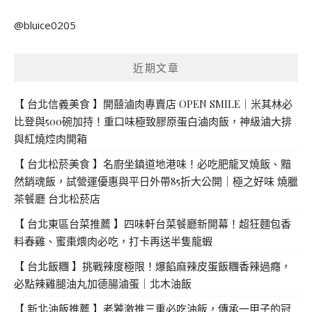
關
@bluice0205
鍵
字:
近期文章
【 台北信義美食 】開囍滷肉專賣店 OPEN SMILE｜米其林必
比登與500碗加持！重口味極致膠原蛋白滷肉飯，神級滷大排
與紅燒焢肉開箱
【 台北松菸美食 】名廚坐鎮道地港味！必吃肥龍叉燒飯、黯
然銷魂飯，試營運優惠與平日外帶85折大公開｜極之好味 燒臘
茶餐廳 台北松菸店
【 台北東區台菜推薦 】四味軒台菜餐廳新開幕！超狂麵包香
料春雞、蜜棗煨肉必吃，打卡再送半隻龍蝦
【 台北飯糰 】挑戰辣度極限！爆餡麻辣皮蛋飯糰香辣過癮，
必點辣雞腿油丸加德腸滷蛋｜北木油飯
【 新北油飯推薦 】老饕激推三重必吃油飯，傳承一甲子的冠