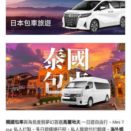
韓國包車
與海島度假夢幻首選
馬爾地夫
一日遊自由行、Mini T
our 私人訂製、多日遊精選行程、私人導遊代訂翻譯、
海外婚