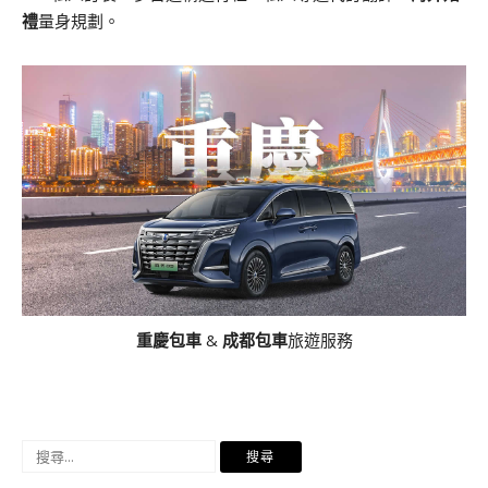
禮
量身規劃。
重慶包車
&
成都包車
旅遊服務
搜
尋