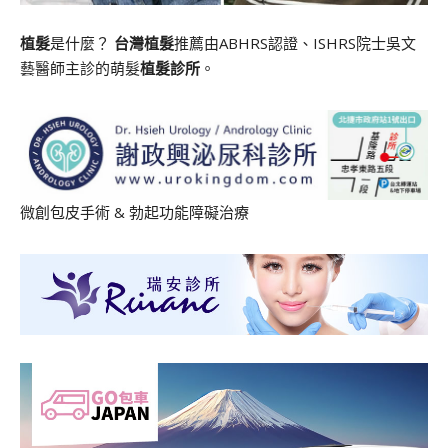
植髮
是什麼？
台灣植髮
推薦由ABHRS認證、ISHRS院士吳文
藝醫師主診的萌髮
植髮診所
。
微創包皮手術
&
勃起功能障礙治療