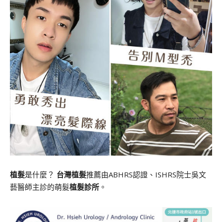
植髮
是什麼？
台灣植髮
推薦由ABHRS認證、ISHRS院士吳文
藝醫師主診的萌髮
植髮診所
。