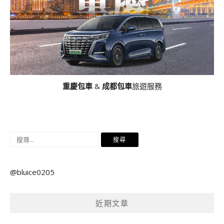
重慶包車
&
成都包車
旅遊服務
搜
尋
關
@bluice0205
鍵
字:
近期文章