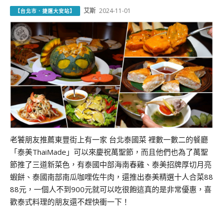
艾斯
2024-11-01
【台北市．捷運大安站】
老饕朋友推薦東豐街上有一家 台北泰國菜 裡數一數二的餐廳
「泰美ThaiMade」可以來慶祝萬聖節，而且他們也為了萬聖
節推了三道新菜色，有泰國中部海南春雞、泰美招牌厚切月亮
蝦餅、泰國南部南瓜咖哩佐牛肉，還推出泰美精選十人合菜88
88元，一個人不到900元就可以吃很飽這真的是非常優惠，喜
歡泰式料理的朋友還不趕快衝一下！