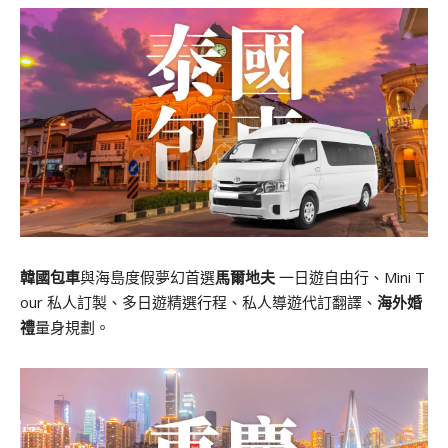
韓國包車
與海島度假夢幻首選
馬爾地夫
一日遊自由行、Mini T
our 私人訂製、多日遊精選行程、私人導遊代訂翻譯、
海外婚
禮
量身規劃。