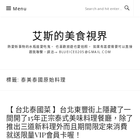
S
Menu
k
i
p
艾斯的美食視界
t
o
熱愛新事物的水瓶座愛吃鬼， 也喜歡旅遊也愛拍照， 如果有甚麼需要可以直接
c
跟我聯繫，請洽→ BLUEICE0205@GMAIL.COM
o
n
t
標籤:
泰美泰國原始料理
e
n
t
【 台北泰國菜 】台北東豐街上隱藏了一
間開了15年正宗泰式美味料理餐廳，除了
推出三道新料理外而且期間限定來消費
就送限量VIP會員卡喔！