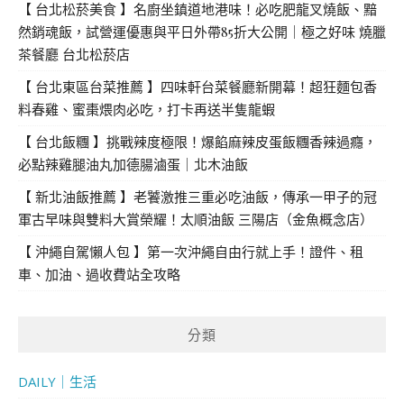
【 台北松菸美食 】名廚坐鎮道地港味！必吃肥龍叉燒飯、黯
然銷魂飯，試營運優惠與平日外帶85折大公開｜極之好味 燒臘
茶餐廳 台北松菸店
【 台北東區台菜推薦 】四味軒台菜餐廳新開幕！超狂麵包香
料春雞、蜜棗煨肉必吃，打卡再送半隻龍蝦
【 台北飯糰 】挑戰辣度極限！爆餡麻辣皮蛋飯糰香辣過癮，
必點辣雞腿油丸加德腸滷蛋｜北木油飯
【 新北油飯推薦 】老饕激推三重必吃油飯，傳承一甲子的冠
軍古早味與雙料大賞榮耀！太順油飯 三陽店（金魚概念店）
【 沖繩自駕懶人包 】第一次沖繩自由行就上手！證件、租
車、加油、過收費站全攻略
分類
DAILY｜生活