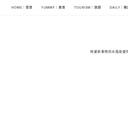
S
HOME｜首頁
YUMMY｜美食
TOURISM｜旅遊
DAILY｜
k
i
p
t
o
c
熱愛新事物的水瓶座愛吃鬼
o
n
t
e
n
t