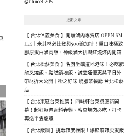
@bluice0205
鍵
字:
近期文章
【 台北信義美食 】開囍滷肉專賣店 OPEN SM
瓜
ILE｜米其林必比登與500碗加持！重口味極致
膠原蛋白滷肉飯，神級滷大排與紅燒焢肉開箱
【 台北松菸美食 】名廚坐鎮道地港味！必吃肥
龍叉燒飯、黯然銷魂飯，試營運優惠與平日外
帶85折大公開｜極之好味 燒臘茶餐廳 台北松菸
店
【 台北東區台菜推薦 】四味軒台菜餐廳新開
幕！超狂麵包香料春雞、蜜棗煨肉必吃，打卡
再送半隻龍蝦
【 台北飯糰 】挑戰辣度極限！爆餡麻辣皮蛋飯