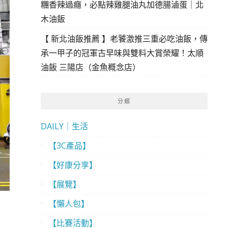
糰香辣過癮，必點辣雞腿油丸加德腸滷蛋｜北
木油飯
【 新北油飯推薦 】老饕激推三重必吃油飯，傳
承一甲子的冠軍古早味與雙料大賞榮耀！太順
油飯 三陽店（金魚概念店）
分類
DAILY｜生活
【3C產品】
【好康分享】
【展覽】
【懶人包】
【比賽活動】