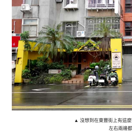
▲ 沒想到在東豐街上有這麼
左右兩邊都