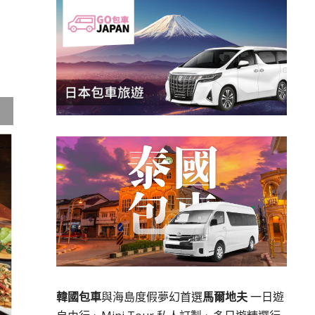
韓國包車
與海島度假夢幻首選
馬爾地夫
一日遊