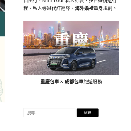
自由行、Mini Tour 私人訂製、多日遊精選行
程、私人導遊代訂翻譯、
海外婚禮
量身規劃。
重慶包車
&
成都包車
旅遊服務
搜
尋
關