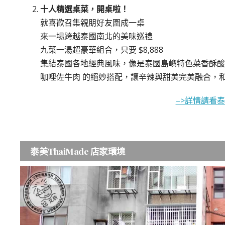
十人精選桌菜，開桌啦！
就喜歡召集親朋好友圍成一桌
來一場跨越泰國南北的美味巡禮
九菜一湯超豪華組合，只要 $8,888
集結泰國各地經典風味，像是泰國島嶼特色菜香酥酸辣
咖哩佐牛肉 的絕妙搭配，讓辛辣與甜美完美融合，
–>詳情請看泰美
泰美ThaiMade 店家環境