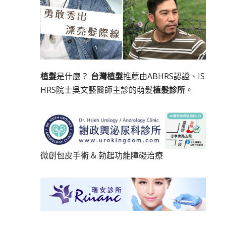
植髮
是什麼？
台灣植髮
推薦由ABHRS認證、IS
HRS院士吳文藝醫師主診的萌髮
植髮診所
。
微創包皮手術
&
勃起功能障礙治療