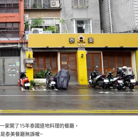
一家開了15年泰國道地料理的餐廳，
是泰美餐廳無誤喔~