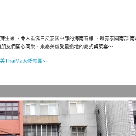
生蠔 、令人垂涎三尺泰國中部的海南春雞 ，還有泰國南部 南
和朋友們開心同樂，來泰美感受最道地的泰式桌菜宴～
ThaiMade粉絲團<–