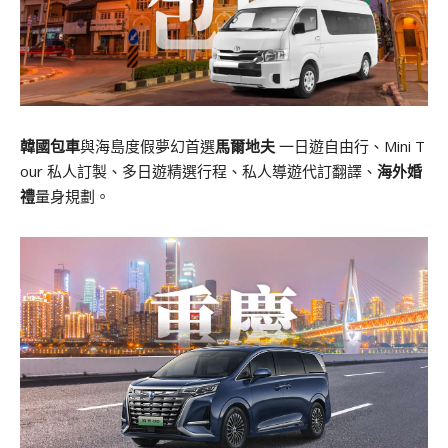
韓國包車
與海島度假夢幻首選
馬爾地夫
一日遊自由行、Mini T
our 私人訂製、多日遊精選行程、私人導遊代訂翻譯、
海外婚
禮
量身規劃。