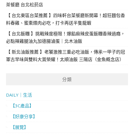
茶餐廳 台北松菸店
【 台北東區台菜推薦 】四味軒台菜餐廳新開幕！超狂麵包香
料春雞、蜜棗煨肉必吃，打卡再送半隻龍蝦
【 台北飯糰 】挑戰辣度極限！爆餡麻辣皮蛋飯糰香辣過癮，
必點辣雞腿油丸加德腸滷蛋｜北木油飯
【 新北油飯推薦 】老饕激推三重必吃油飯，傳承一甲子的冠
軍古早味與雙料大賞榮耀！太順油飯 三陽店（金魚概念店）
分類
DAILY｜生活
【3C產品】
【好康分享】
【展覽】