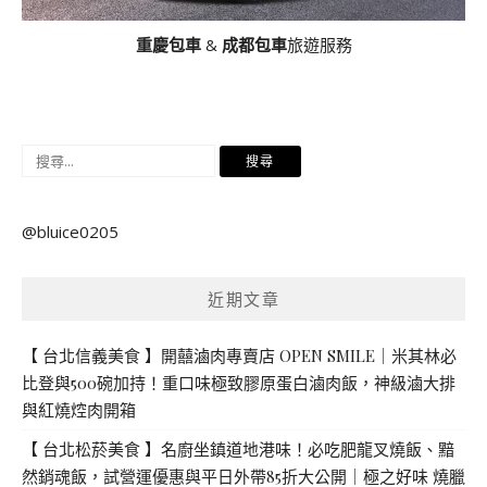
重慶包車
&
成都包車
旅遊服務
搜
尋
關
@bluice0205
鍵
字:
近期文章
【 台北信義美食 】開囍滷肉專賣店 OPEN SMILE｜米其林必
比登與500碗加持！重口味極致膠原蛋白滷肉飯，神級滷大排
與紅燒焢肉開箱
【 台北松菸美食 】名廚坐鎮道地港味！必吃肥龍叉燒飯、黯
然銷魂飯，試營運優惠與平日外帶85折大公開｜極之好味 燒臘