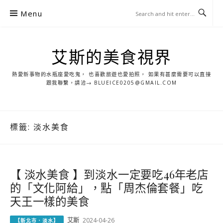
S
Menu
k
i
p
艾斯的美食視界
t
o
熱愛新事物的水瓶座愛吃鬼， 也喜歡旅遊也愛拍照， 如果有甚麼需要可以直接
c
跟我聯繫，請洽→ BLUEICE0205@GMAIL.COM
o
n
t
標籤:
淡水美食
e
n
t
【 淡水美食 】到淡水一定要吃46年老店
的「文化阿給」，點「周杰倫套餐」吃
天王一樣的美食
艾斯
2024-04-26
【新北市．淡水】