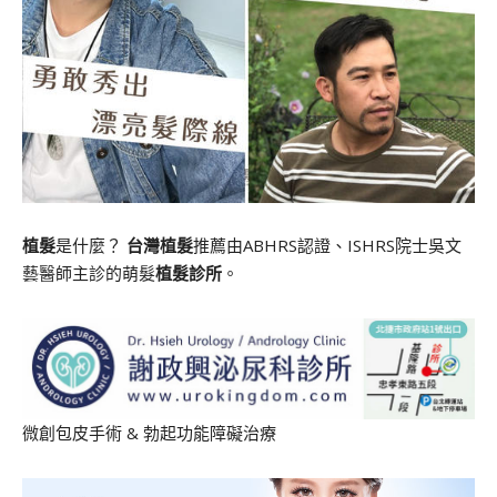
植髮
是什麼？
台灣植髮
推薦由ABHRS認證、ISHRS院士吳文
藝醫師主診的萌髮
植髮診所
。
微創包皮手術
&
勃起功能障礙治療