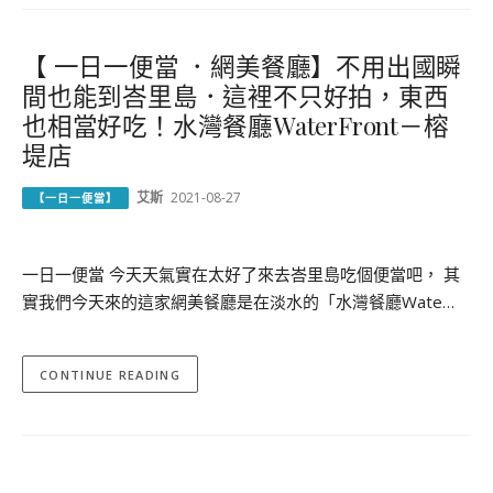
【 一日一便當 ．網美餐廳】不用出國瞬
間也能到峇里島．這裡不只好拍，東西
也相當好吃！水灣餐廳WaterFront－榕
堤店
艾斯
2021-08-27
【一日一便當】
一日一便當 今天天氣實在太好了來去峇里島吃個便當吧， 其
實我們今天來的這家網美餐廳是在淡水的「水灣餐廳Wate…
CONTINUE READING