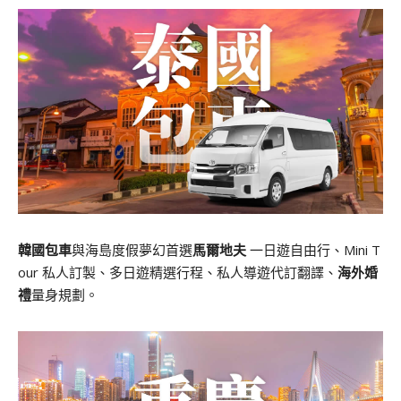
韓國包車
與海島度假夢幻首選
馬爾地夫
一日遊自由行、Mini T
our 私人訂製、多日遊精選行程、私人導遊代訂翻譯、
海外婚
禮
量身規劃。