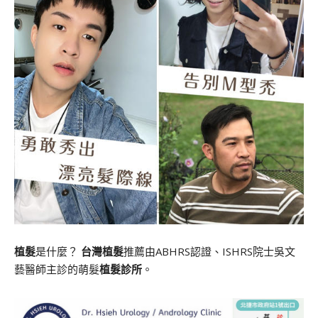
植髮
是什麼？
台灣植髮
推薦由ABHRS認證、ISHRS院士吳文
藝醫師主診的萌髮
植髮診所
。