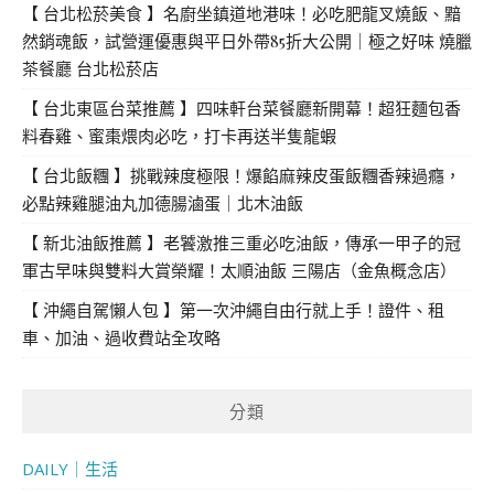
【 台北松菸美食 】名廚坐鎮道地港味！必吃肥龍叉燒飯、黯
然銷魂飯，試營運優惠與平日外帶85折大公開｜極之好味 燒臘
茶餐廳 台北松菸店
【 台北東區台菜推薦 】四味軒台菜餐廳新開幕！超狂麵包香
料春雞、蜜棗煨肉必吃，打卡再送半隻龍蝦
【 台北飯糰 】挑戰辣度極限！爆餡麻辣皮蛋飯糰香辣過癮，
必點辣雞腿油丸加德腸滷蛋｜北木油飯
【 新北油飯推薦 】老饕激推三重必吃油飯，傳承一甲子的冠
軍古早味與雙料大賞榮耀！太順油飯 三陽店（金魚概念店）
【 沖繩自駕懶人包 】第一次沖繩自由行就上手！證件、租
車、加油、過收費站全攻略
分類
DAILY｜生活