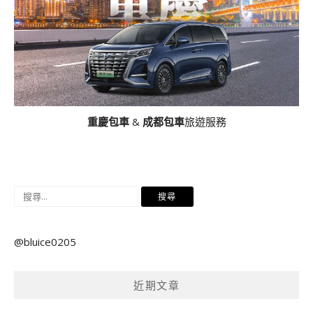
重慶包車
&
成都包車
旅遊服務
搜
尋
關
@bluice0205
鍵
字:
近期文章