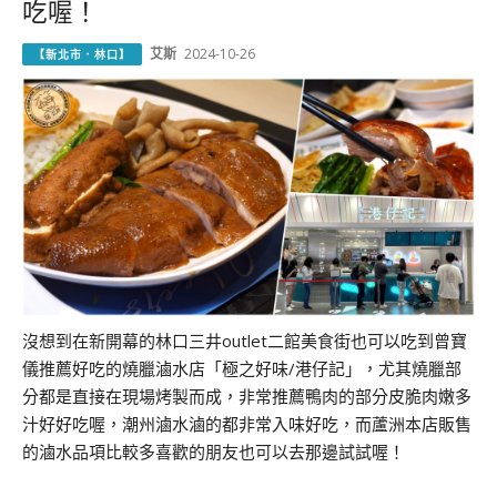
吃喔！
艾斯
2024-10-26
【新北市．林口】
沒想到在新開幕的林口三井outlet二館美食街也可以吃到曾寶
儀推薦好吃的燒臘滷水店「極之好味/港仔記」，尤其燒臘部
分都是直接在現場烤製而成，非常推薦鴨肉的部分皮脆肉嫩多
汁好好吃喔，潮州滷水滷的都非常入味好吃，而蘆洲本店販售
的滷水品項比較多喜歡的朋友也可以去那邊試試喔！