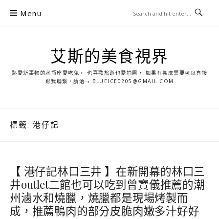
S
Menu
k
i
p
艾斯的美食視界
t
o
熱愛新事物的水瓶座愛吃鬼， 也喜歡旅遊也愛拍照， 如果有甚麼需要可以直接
c
跟我聯繫，請洽→ BLUEICE0205@GMAIL.COM
o
n
t
標籤:
港仔記
e
n
t
【 港仔記林口三井 】在新開幕的林口三
井outlet二館也可以吃到曾寶儀推薦的潮
州滷水和燒臘，燒臘都是現場烤製而
成，推薦鴨肉的部分皮脆肉嫩多汁好好