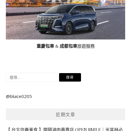
重慶包車
&
成都包車
旅遊服務
搜
尋
關
@bluice0205
鍵
字:
近期文章
【 台北信義美食 】開囍滷肉專賣店 OPEN SMILE｜米其林必