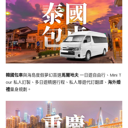
韓國包車
與海島度假夢幻首選
馬爾地夫
一日遊自由行、Mini T
our 私人訂製、多日遊精選行程、私人導遊代訂翻譯、
海外婚
禮
量身規劃。