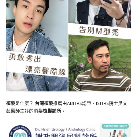
植髮
是什麼？
台灣植髮
推薦由ABHRS認證、ISHRS院士吳文
藝醫師主診的萌髮
植髮診所
。