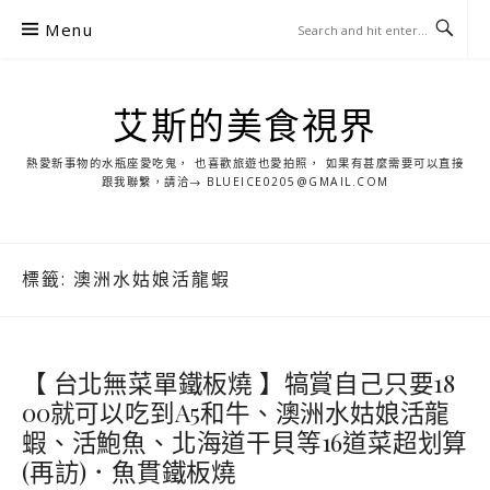
S
Menu
k
i
p
艾斯的美食視界
t
o
熱愛新事物的水瓶座愛吃鬼， 也喜歡旅遊也愛拍照， 如果有甚麼需要可以直接
c
跟我聯繫，請洽→ BLUEICE0205@GMAIL.COM
o
n
t
標籤:
澳洲水姑娘活龍蝦
e
n
t
【 台北無菜單鐵板燒 】犒賞自己只要18
00就可以吃到A5和牛、澳洲水姑娘活龍
蝦、活鮑魚、北海道干貝等16道菜超划算
(再訪)．魚貫鐵板燒