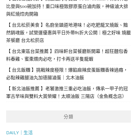
比登與500碗加持！重口味極致膠原蛋白滷肉飯，神級滷大排
與紅燒焢肉開箱
【 台北松菸美食 】名廚坐鎮道地港味！必吃肥龍叉燒飯、黯
然銷魂飯，試營運優惠與平日外帶85折大公開｜極之好味 燒臘
茶餐廳 台北松菸店
【 台北東區台菜推薦 】四味軒台菜餐廳新開幕！超狂麵包香
料春雞、蜜棗煨肉必吃，打卡再送半隻龍蝦
【 台北飯糰 】挑戰辣度極限！爆餡麻辣皮蛋飯糰香辣過癮，
必點辣雞腿油丸加德腸滷蛋｜北木油飯
【 新北油飯推薦 】老饕激推三重必吃油飯，傳承一甲子的冠
軍古早味與雙料大賞榮耀！太順油飯 三陽店（金魚概念店）
分類
DAILY｜生活