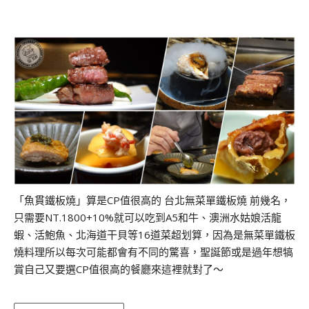
「魚貫鐵板燒」算是CP值很高的 台北無菜單鐵板燒 前幾名，
只需要NT.1800+10%就可以吃到A5和牛、澳洲水姑娘活龍
蝦、活鮑魚、北海道干貝等16道菜超划算，因為是無菜單鐵板
燒料理所以每次可能都會有不同的驚喜，聖誕節或是過年想犒
賞自己又要選CP值很高的餐廳來這裡就對了～