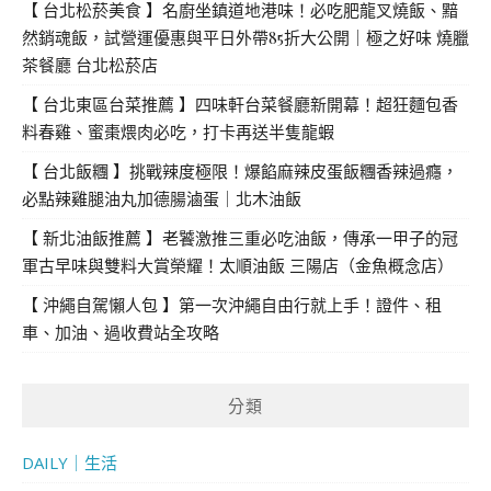
【 台北松菸美食 】名廚坐鎮道地港味！必吃肥龍叉燒飯、黯
然銷魂飯，試營運優惠與平日外帶85折大公開｜極之好味 燒臘
茶餐廳 台北松菸店
【 台北東區台菜推薦 】四味軒台菜餐廳新開幕！超狂麵包香
料春雞、蜜棗煨肉必吃，打卡再送半隻龍蝦
【 台北飯糰 】挑戰辣度極限！爆餡麻辣皮蛋飯糰香辣過癮，
必點辣雞腿油丸加德腸滷蛋｜北木油飯
【 新北油飯推薦 】老饕激推三重必吃油飯，傳承一甲子的冠
軍古早味與雙料大賞榮耀！太順油飯 三陽店（金魚概念店）
【 沖繩自駕懶人包 】第一次沖繩自由行就上手！證件、租
車、加油、過收費站全攻略
分類
DAILY｜生活