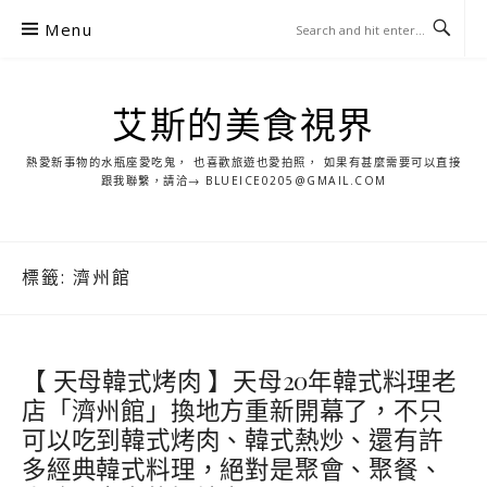
S
Menu
k
i
p
艾斯的美食視界
t
o
熱愛新事物的水瓶座愛吃鬼， 也喜歡旅遊也愛拍照， 如果有甚麼需要可以直接
c
跟我聯繫，請洽→ BLUEICE0205@GMAIL.COM
o
n
t
標籤:
濟州館
e
n
t
【 天母韓式烤肉 】天母20年韓式料理老
店「濟州館」換地方重新開幕了，不只
可以吃到韓式烤肉、韓式熱炒、還有許
多經典韓式料理，絕對是聚會、聚餐、