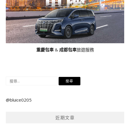
重慶包車
&
成都包車
旅遊服務
搜
尋
關
@bluice0205
鍵
字:
近期文章