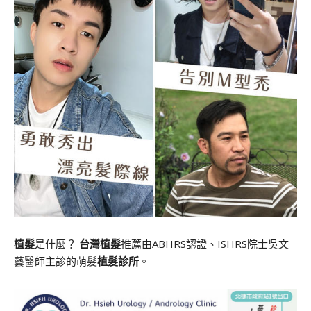
植髮
是什麼？
台灣植髮
推薦由ABHRS認證、ISHRS院士吳文
藝醫師主診的萌髮
植髮診所
。