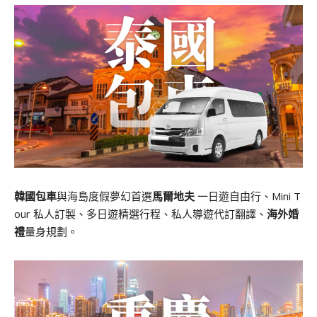
韓國包車
與海島度假夢幻首選
馬爾地夫
一日遊自由行、Mini T
our 私人訂製、多日遊精選行程、私人導遊代訂翻譯、
海外婚
禮
量身規劃。