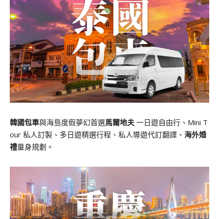
韓國包車
與海島度假夢幻首選
馬爾地夫
一日遊自由行、Mini T
our 私人訂製、多日遊精選行程、私人導遊代訂翻譯、
海外婚
禮
量身規劃。