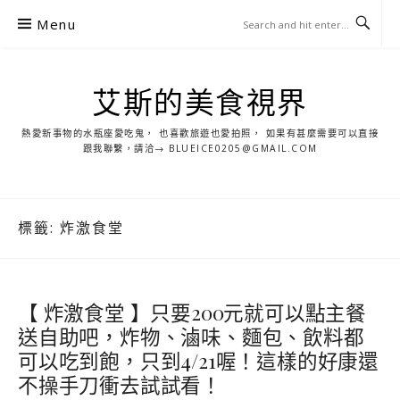
S
Menu
k
i
p
艾斯的美食視界
t
o
熱愛新事物的水瓶座愛吃鬼， 也喜歡旅遊也愛拍照， 如果有甚麼需要可以直接
c
跟我聯繫，請洽→ BLUEICE0205@GMAIL.COM
o
n
t
標籤:
炸激食堂
e
n
t
【 炸激食堂 】只要200元就可以點主餐
送自助吧，炸物、滷味、麵包、飲料都
可以吃到飽，只到4/21喔！這樣的好康還
不操手刀衝去試試看！