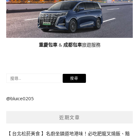
重慶包車
&
成都包車
旅遊服務
搜
尋
關
@bluice0205
鍵
字:
近期文章
【 台北松菸美食 】名廚坐鎮道地港味！必吃肥龍叉燒飯、黯