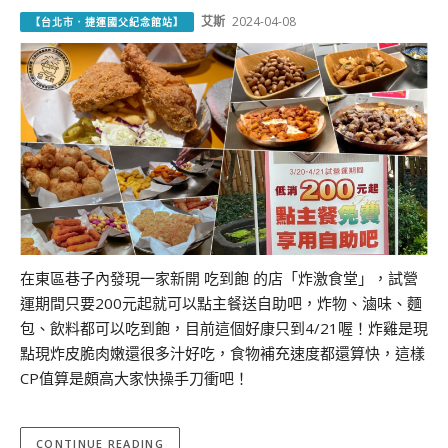
艾斯
2024-04-08
【台北市．捷運國父紀念館站】
在東區巷子內發現一家新開 吃到飽 的店「炸激食堂」，試營
運期間只要200元起就可以點主餐送自助吧，炸物、滷味、麵
包、飲料都可以吃到飽，目前這個好康只到4/21喔！炸雞是現
點現炸皮脆肉嫩還很多汁好吃，食物補充速度都還算快，這樣
CP值算是頗高大家快操手刀衝吧！
CONTINUE READING