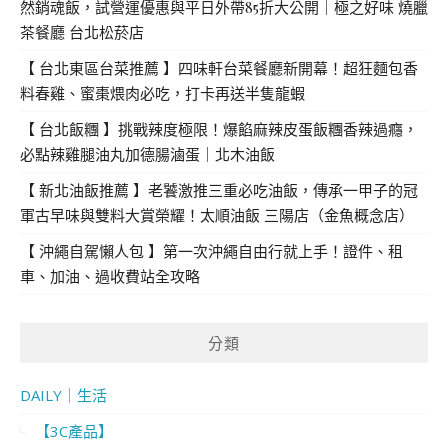
然銷魂飯，試營運優惠與平日外帶85折大公開｜極之好味 燒臘
茶餐廳 台北松菸店
【 台北東區台菜推薦 】四味軒台菜餐廳新開幕！超狂麵包香
料春雞、蜜棗煨肉必吃，打卡再送半隻龍蝦
【 台北飯糰 】挑戰辣度極限！爆餡麻辣皮蛋飯糰香辣過癮，
必點辣雞腿油丸加德腸滷蛋｜北木油飯
【 新北油飯推薦 】老饕激推三重必吃油飯，傳承一甲子的冠
軍古早味與雙料大賞榮耀！太順油飯 三陽店（金魚概念店）
【 沖繩自駕懶人包 】第一次沖繩自由行就上手！證件、租
車、加油、過收費站全攻略
分類
DAILY｜生活
【3C產品】