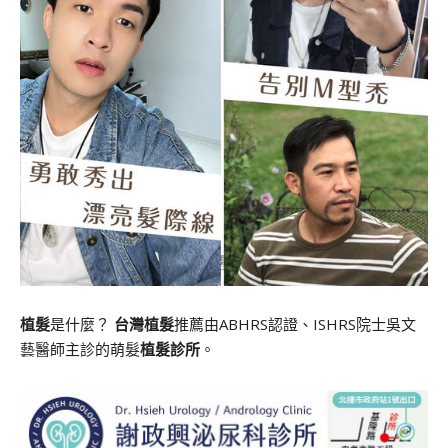
植髮
是什麼？
台灣植髮
推薦由ABHRS認證、ISHRS院士吳文
藝醫師主診的萌髮
植髮診所
。