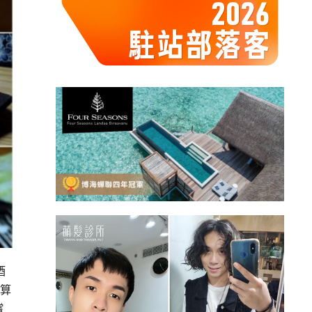
酒
划算
嚐