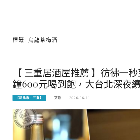
標籤:
烏龍茶梅酒
【 三重居酒屋推薦 】彷彿一
鐘600元喝到飽，大台北深夜
艾斯
2026-06-11
【新北市．三重】