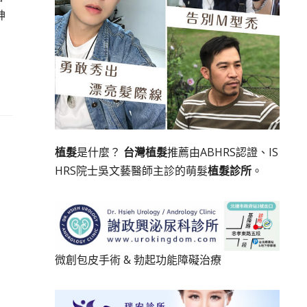
神
植髮
是什麼？
台灣植髮
推薦由ABHRS認證、IS
HRS院士吳文藝醫師主診的萌髮
植髮診所
。
微創包皮手術
&
勃起功能障礙治療