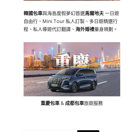
韓國包車
與海島度假夢幻首選
馬爾地夫
一日遊
自由行、Mini Tour 私人訂製、多日遊精選行
程、私人導遊代訂翻譯、
海外婚禮
量身規劃。
重慶包車
&
成都包車
旅遊服務