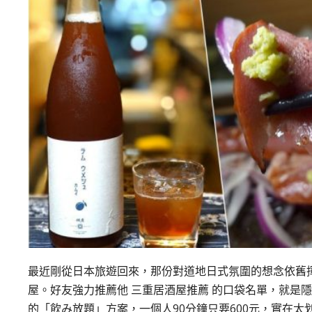
最近剛從日本旅遊回來，那份對道地日式氛圍的想念依舊
屋。好友強力推薦他 三重居酒屋推薦 的口袋名單，就是
的「飲み放題」方案，一個人90分鐘只要600元，實在