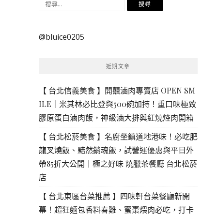
搜
尋
關
@bluice0205
鍵
字:
近期文章
【 台北信義美食 】開囍滷肉專賣店 OPEN SM
ILE｜米其林必比登與500碗加持！重口味極致
膠原蛋白滷肉飯，神級滷大排與紅燒焢肉開箱
【 台北松菸美食 】名廚坐鎮道地港味！必吃肥
龍叉燒飯、黯然銷魂飯，試營運優惠與平日外
帶85折大公開｜極之好味 燒臘茶餐廳 台北松菸
店
【 台北東區台菜推薦 】四味軒台菜餐廳新開
幕！超狂麵包香料春雞、蜜棗煨肉必吃，打卡