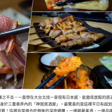
揮之不去，一直想在大台北找一家很有日本感、能徹底放鬆的居
隱身於三重巷弄內的「神居居酒屋」。最驚喜的是這裡平日有超
太划算！這裡非常適合吃飽後的深夜續攤，一邊喝著美酒、一邊品