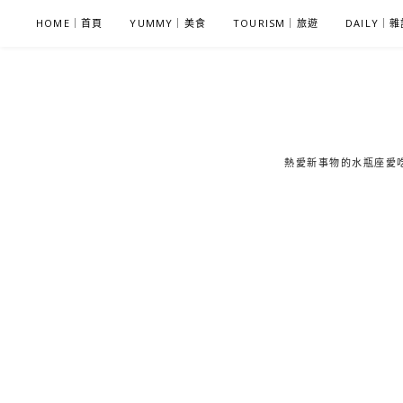
S
HOME｜首頁
YUMMY｜美食
TOURISM｜旅遊
DAILY｜
k
i
p
t
o
c
熱愛新事物的水瓶座愛吃鬼
o
n
t
e
n
t