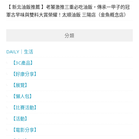
【 新北油飯推薦 】老饕激推三重必吃油飯，傳承一甲子的冠
軍古早味與雙料大賞榮耀！太順油飯 三陽店（金魚概念店）
分類
DAILY｜生活
【3C產品】
【好康分享】
【展覽】
【懶人包】
【比賽活動】
【活動】
【電影分享】