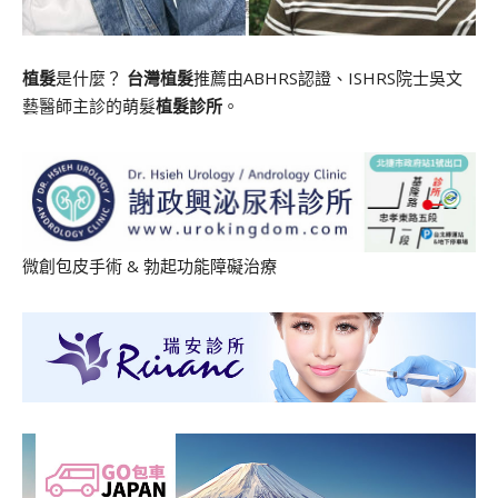
植髮
是什麼？
台灣植髮
推薦由ABHRS認證、ISHRS院士吳文
藝醫師主診的萌髮
植髮診所
。
微創包皮手術
&
勃起功能障礙治療