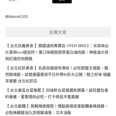
尋
關
@bluice0205
鍵
字:
近期文章
【 台北信義美食 】開囍滷肉專賣店 OPEN SMILE｜米其林必
比登與500碗加持！重口味極致膠原蛋白滷肉飯，神級滷大排
與紅燒焢肉開箱
【 台北松菸美食 】名廚坐鎮道地港味！必吃肥龍叉燒飯、黯
然銷魂飯，試營運優惠與平日外帶85折大公開｜極之好味 燒臘
茶餐廳 台北松菸店
【 台北東區台菜推薦 】四味軒台菜餐廳新開幕！超狂麵包香
料春雞、蜜棗煨肉必吃，打卡再送半隻龍蝦
【 台北飯糰 】挑戰辣度極限！爆餡麻辣皮蛋飯糰香辣過癮，
必點辣雞腿油丸加德腸滷蛋｜北木油飯