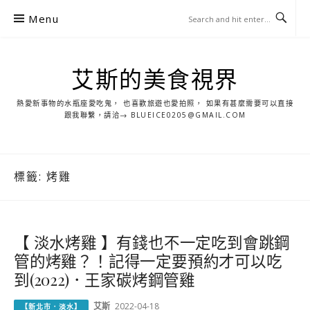
S
Menu
k
i
p
艾斯的美食視界
t
o
熱愛新事物的水瓶座愛吃鬼， 也喜歡旅遊也愛拍照， 如果有甚麼需要可以直接
c
跟我聯繫，請洽→ BLUEICE0205@GMAIL.COM
o
n
t
標籤:
烤雞
e
n
t
【 淡水烤雞 】有錢也不一定吃到會跳鋼
管的烤雞？！記得一定要預約才可以吃
到(2022)．王家碳烤鋼管雞
艾斯
2022-04-18
【新北市．淡水】