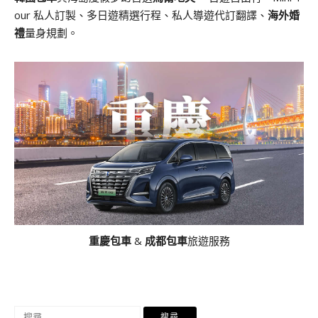
our 私人訂製、多日遊精選行程、私人導遊代訂翻譯、
海外婚
禮
量身規劃。
重慶包車
&
成都包車
旅遊服務
搜