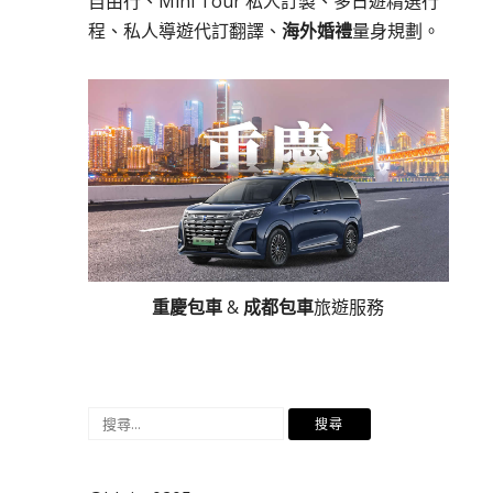
自由行、Mini Tour 私人訂製、多日遊精選行
程、私人導遊代訂翻譯、
海外婚禮
量身規劃。
重慶包車
&
成都包車
旅遊服務
搜
尋
關