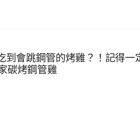
定吃到會跳鋼管的烤雞？！記得一
王家碳烤鋼管雞