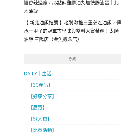
糰香辣過癮，必點辣雞腿油丸加德腸滷蛋｜北
木油飯
【 新北油飯推薦 】老饕激推三重必吃油飯，傳
承一甲子的冠軍古早味與雙料大賞榮耀！太順
油飯 三陽店（金魚概念店）
分類
DAILY｜生活
【3C產品】
【好康分享】
【展覽】
【懶人包】
【比賽活動】