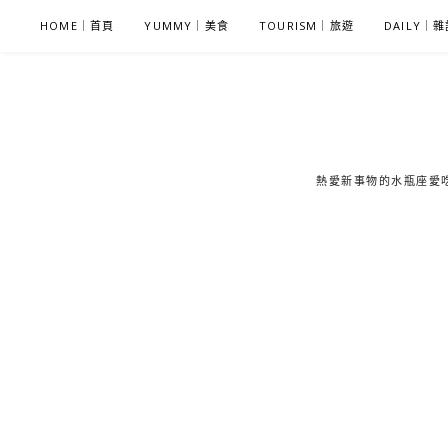
S
HOME｜首頁
YUMMY｜美食
TOURISM｜旅遊
DAILY｜
k
i
p
t
o
c
熱愛新事物的水瓶座愛吃鬼
o
n
t
e
n
t