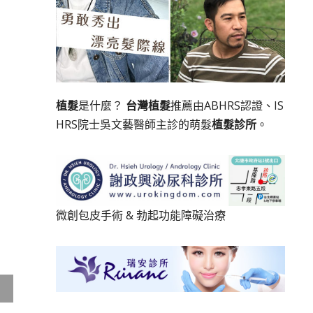
植髮
是什麼？
台灣植髮
推薦由ABHRS認證、IS
HRS院士吳文藝醫師主診的萌髮
植髮診所
。
微創包皮手術
&
勃起功能障礙治療