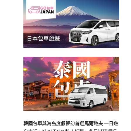
韓國包車
與海島度假夢幻首選
馬爾地夫
一日遊