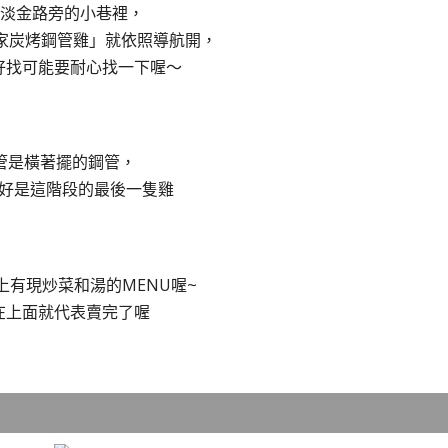
於淡金路旁的小巷裡，
「王家炭烤鋼管雞」就依照導航開，
好找可能要耐心找一下喔～
管是橫著擺的鋼管，
好是這階段的最後一隻雞
上有現炒菜和湯的MENU喔~
在上面就代表賣完了喔