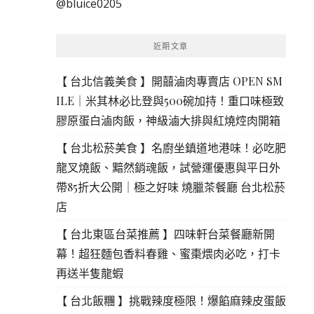
@bluice0205
鍵
字:
近期文章
【 台北信義美食 】開囍滷肉專賣店 OPEN SM
ILE｜米其林必比登與500碗加持！重口味極致
膠原蛋白滷肉飯，神級滷大排與紅燒焢肉開箱
【 台北松菸美食 】名廚坐鎮道地港味！必吃肥
龍叉燒飯、黯然銷魂飯，試營運優惠與平日外
帶85折大公開｜極之好味 燒臘茶餐廳 台北松菸
店
【 台北東區台菜推薦 】四味軒台菜餐廳新開
幕！超狂麵包香料春雞、蜜棗煨肉必吃，打卡
再送半隻龍蝦
【 台北飯糰 】挑戰辣度極限！爆餡麻辣皮蛋飯