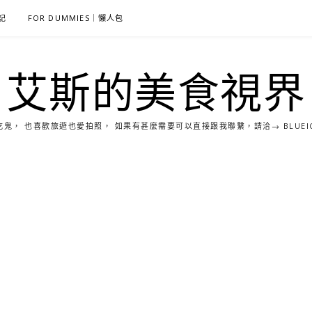
雜記
FOR DUMMIES｜懶人包
艾斯的美食視界
， 也喜歡旅遊也愛拍照， 如果有甚麼需要可以直接跟我聯繫，請洽→ BLUEICE0