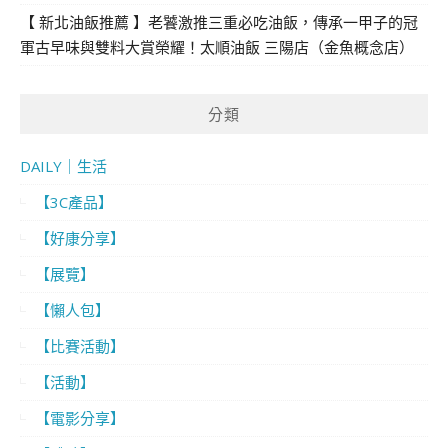
【 新北油飯推薦 】老饕激推三重必吃油飯，傳承一甲子的冠
軍古早味與雙料大賞榮耀！太順油飯 三陽店（金魚概念店）
分類
DAILY｜生活
【3C產品】
【好康分享】
【展覽】
【懶人包】
【比賽活動】
【活動】
【電影分享】