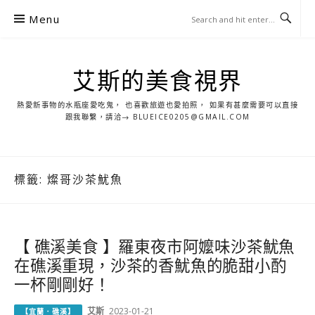
S
Menu
k
i
p
艾斯的美食視界
t
o
熱愛新事物的水瓶座愛吃鬼， 也喜歡旅遊也愛拍照， 如果有甚麼需要可以直接
c
跟我聯繫，請洽→ BLUEICE0205@GMAIL.COM
o
n
t
標籤:
燦哥沙茶魷魚
e
n
t
【 礁溪美食 】羅東夜市阿嬤味沙茶魷魚
在礁溪重現，沙茶的香魷魚的脆甜小酌
一杯剛剛好！
艾斯
2023-01-21
【宜蘭．礁溪】