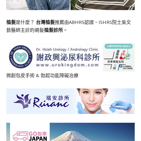
植髮
是什麼？
台灣植髮
推薦由ABHRS認證、ISHRS院士吳文
藝醫師主診的萌髮
植髮診所
。
微創包皮手術
&
勃起功能障礙治療