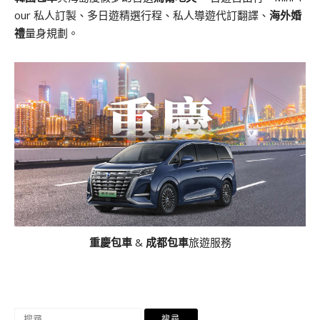
our 私人訂製、多日遊精選行程、私人導遊代訂翻譯、
海外婚
禮
量身規劃。
重慶包車
&
成都包車
旅遊服務
搜