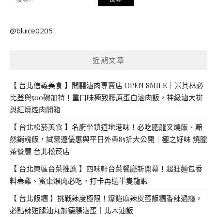
尋
關
@bluice0205
鍵
字:
近期文章
【 台北信義美食 】開囍滷肉專賣店 OPEN SMILE｜米其林必
比登與500碗加持！重口味極致膠原蛋白滷肉飯，神級滷大排
與紅燒焢肉開箱
【 台北松菸美食 】名廚坐鎮道地港味！必吃肥龍叉燒飯、黯
然銷魂飯，試營運優惠與平日外帶85折大公開｜極之好味 燒臘
茶餐廳 台北松菸店
【 台北東區台菜推薦 】四味軒台菜餐廳新開幕！超狂麵包香
料春雞、蜜棗煨肉必吃，打卡再送半隻龍蝦
【 台北飯糰 】挑戰辣度極限！爆餡麻辣皮蛋飯糰香辣過癮，
必點辣雞腿油丸加德腸滷蛋｜北木油飯