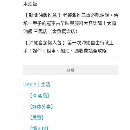
木油飯
【 新北油飯推薦 】老饕激推三重必吃油飯，傳
承一甲子的冠軍古早味與雙料大賞榮耀！太順
油飯 三陽店（金魚概念店）
【 沖繩自駕懶人包 】第一次沖繩自由行就上
手！證件、租車、加油、過收費站全攻略
分類
DAILY｜生活
【3C產品】
【好康分享】
【展覽】
【懶人包】