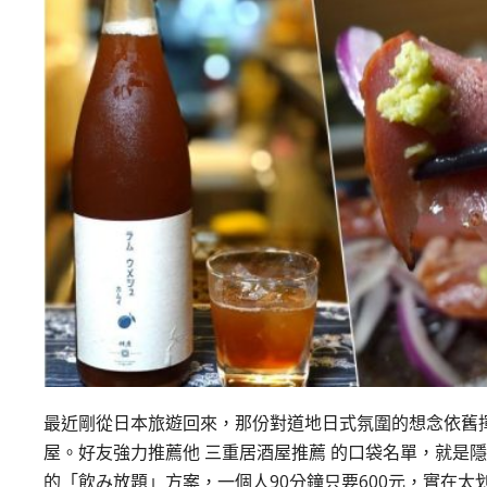
最近剛從日本旅遊回來，那份對道地日式氛圍的想念依舊
屋。好友強力推薦他 三重居酒屋推薦 的口袋名單，就是
的「飲み放題」方案，一個人90分鐘只要600元，實在