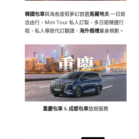
韓國包車
與海島度假夢幻首選
馬爾地夫
一日遊
自由行、Mini Tour 私人訂製、多日遊精選行
程、私人導遊代訂翻譯、
海外婚禮
量身規劃。
重慶包車
&
成都包車
旅遊服務