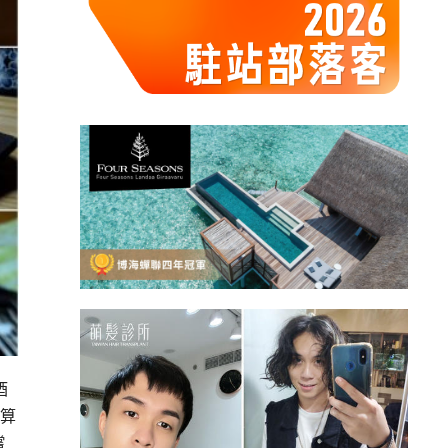
酒
划算
嚐