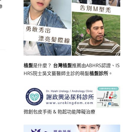
神
植髮
是什麼？
台灣植髮
推薦由ABHRS認證、IS
HRS院士吳文藝醫師主診的萌髮
植髮診所
。
微創包皮手術
&
勃起功能障礙治療