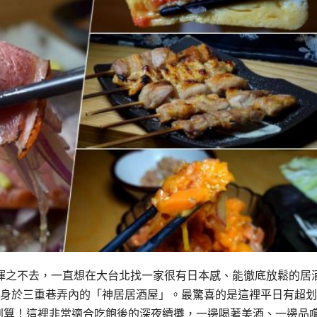
揮之不去，一直想在大台北找一家很有日本感、能徹底放鬆的居
隱身於三重巷弄內的「神居居酒屋」。最驚喜的是這裡平日有超
太划算！這裡非常適合吃飽後的深夜續攤，一邊喝著美酒、一邊品