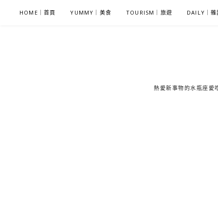
S
HOME｜首頁
YUMMY｜美食
TOURISM｜旅遊
DAILY｜
k
i
p
t
o
c
熱愛新事物的水瓶座愛吃鬼
o
n
t
e
n
t