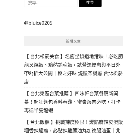
搜
尋
關
@bluice0205
鍵
字:
近期文章
【 台北松菸美食 】名廚坐鎮道地港味！必吃肥
龍叉燒飯、黯然銷魂飯，試營運優惠與平日外
帶85折大公開｜極之好味 燒臘茶餐廳 台北松菸
店
【 台北東區台菜推薦 】四味軒台菜餐廳新開
幕！超狂麵包香料春雞、蜜棗煨肉必吃，打卡
再送半隻龍蝦
【 台北飯糰 】挑戰辣度極限！爆餡麻辣皮蛋飯
糰香辣過癮，必點辣雞腿油丸加德腸滷蛋｜北