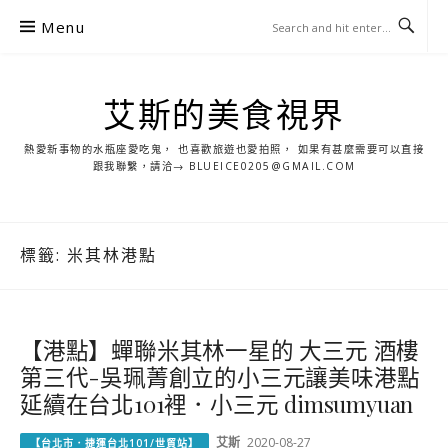
S
Menu
k
i
p
艾斯的美食視界
t
o
熱愛新事物的水瓶座愛吃鬼， 也喜歡旅遊也愛拍照， 如果有甚麼需要可以直接
c
跟我聯繫，請洽→ BLUEICE0205@GMAIL.COM
o
n
t
標籤:
米其林港點
e
n
t
【港點】蟬聯米其林一星的 大三元 酒樓
第三代-吳珮菁創立的小三元讓美味港點
延續在台北101裡．小三元 dimsumyuan
艾斯
2020-08-27
【台北市．捷運台北101/世貿站】