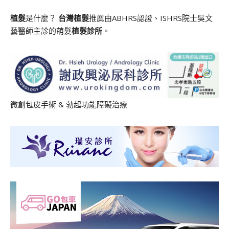
植髮
是什麼？
台灣植髮
推薦由ABHRS認證、ISHRS院士吳文
藝醫師主診的萌髮
植髮診所
。
微創包皮手術
&
勃起功能障礙治療