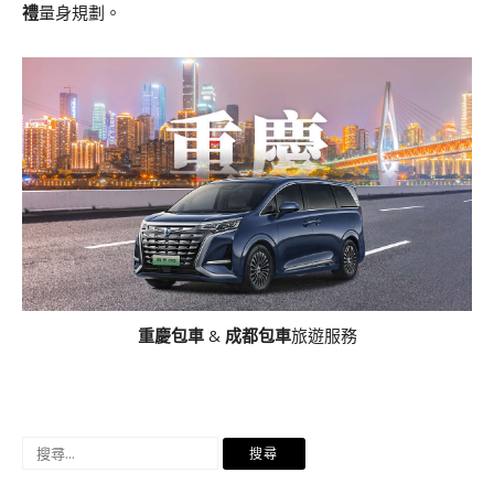
禮
量身規劃。
重慶包車
&
成都包車
旅遊服務
搜
尋