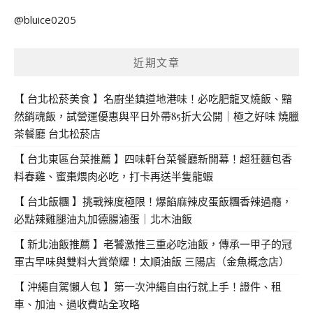
關
@bluice0205
鍵
字:
近期文章
【 台北松菸美食 】名廚坐鎮道地港味！必吃肥龍叉燒飯、黯
然銷魂飯，試營運優惠與平日外帶85折大公開｜極之好味 燒臘
茶餐廳 台北松菸店
【 台北東區台菜推薦 】四味軒台菜餐廳新開幕！超狂麵包香
料春雞、蜜棗煨肉必吃，打卡再送半隻龍蝦
【 台北飯糰 】挑戰辣度極限！爆餡麻辣皮蛋飯糰香辣過癮，
必點辣雞腿油丸加德腸滷蛋｜北木油飯
【 新北油飯推薦 】老饕激推三重必吃油飯，傳承一甲子的冠
軍古早味與雙料大賞榮耀！太順油飯 三陽店（金魚概念店）
【 沖繩自駕懶人包 】第一次沖繩自由行就上手！證件、租
車、加油、過收費站全攻略