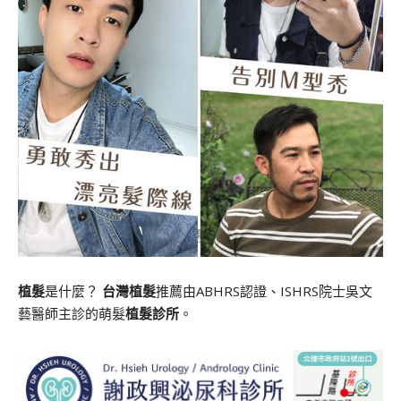
植髮
是什麼？
台灣植髮
推薦由ABHRS認證、ISHRS院士吳文
藝醫師主診的萌髮
植髮診所
。