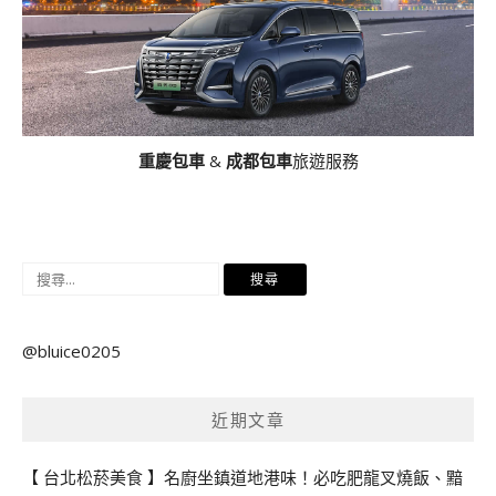
重慶包車
&
成都包車
旅遊服務
搜
尋
關
@bluice0205
鍵
字:
近期文章
【 台北松菸美食 】名廚坐鎮道地港味！必吃肥龍叉燒飯、黯