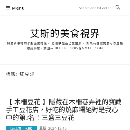
S
Menu
k
i
p
艾斯的美食視界
t
o
熱愛新事物的水瓶座愛吃鬼， 也喜歡旅遊也愛拍照， 如果有甚麼需要可以直接
c
跟我聯繫，請洽→ BLUEICE0205@GMAIL.COM
o
n
t
標籤:
紅豆湯
e
n
t
【 木柵豆花 】隱藏在木柵巷弄裡的寶藏
手工豆花店，好吃的燒麻糬絕對是我心
中的第1名！三盛三豆花
艾斯
2024-12-15
【台北市．木柵】