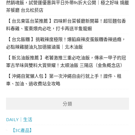
然銷魂飯，試營運優惠與平日外帶85折大公開｜極之好味 燒臘
茶餐廳 台北松菸店
【 台北東區台菜推薦 】四味軒台菜餐廳新開幕！超狂麵包香
料春雞、蜜棗煨肉必吃，打卡再送半隻龍蝦
【 台北飯糰 】挑戰辣度極限！爆餡麻辣皮蛋飯糰香辣過癮，
必點辣雞腿油丸加德腸滷蛋｜北木油飯
【 新北油飯推薦 】老饕激推三重必吃油飯，傳承一甲子的冠
軍古早味與雙料大賞榮耀！太順油飯 三陽店（金魚概念店）
【 沖繩自駕懶人包 】第一次沖繩自由行就上手！證件、租
車、加油、過收費站全攻略
分類
DAILY｜生活
【3C產品】