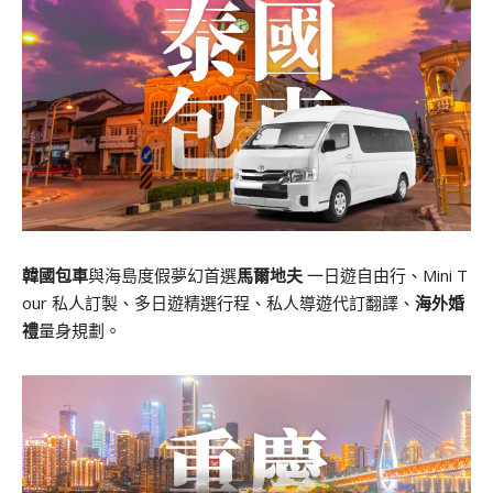
韓國包車
與海島度假夢幻首選
馬爾地夫
一日遊自由行、Mini T
our 私人訂製、多日遊精選行程、私人導遊代訂翻譯、
海外婚
禮
量身規劃。