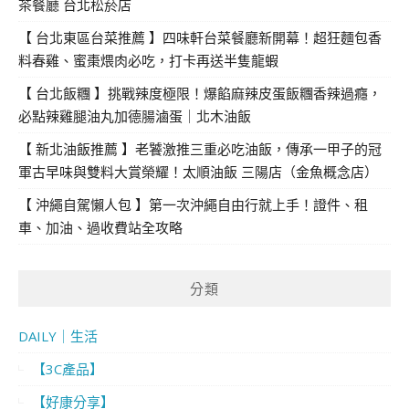
茶餐廳 台北松菸店
【 台北東區台菜推薦 】四味軒台菜餐廳新開幕！超狂麵包香
料春雞、蜜棗煨肉必吃，打卡再送半隻龍蝦
【 台北飯糰 】挑戰辣度極限！爆餡麻辣皮蛋飯糰香辣過癮，
必點辣雞腿油丸加德腸滷蛋｜北木油飯
【 新北油飯推薦 】老饕激推三重必吃油飯，傳承一甲子的冠
軍古早味與雙料大賞榮耀！太順油飯 三陽店（金魚概念店）
【 沖繩自駕懶人包 】第一次沖繩自由行就上手！證件、租
車、加油、過收費站全攻略
分類
DAILY｜生活
【3C產品】
【好康分享】