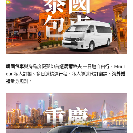
韓國包車
與海島度假夢幻首選
馬爾地夫
一日遊自由行、Mini T
our 私人訂製、多日遊精選行程、私人導遊代訂翻譯、
海外婚
禮
量身規劃。