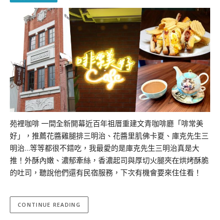
苑裡咖啡 一間全新開幕近百年祖厝重建文青咖啡廳「啡常美
好」，推薦花醬雞腿排三明治、花醬里肌佛卡夏、庫克先生三
明治…等等都很不錯吃，我最愛的是庫克先生三明治真是大
推！外酥內嫩、濃郁牽絲，香濃起司與厚切火腿夾在烘烤酥脆
的吐司，聽說他們還有民宿服務，下次有機會要來住住看！
CONTINUE READING