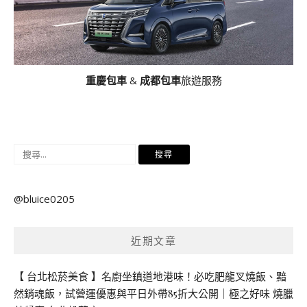
重慶包車
&
成都包車
旅遊服務
搜
尋
關
@bluice0205
鍵
字:
近期文章
【 台北松菸美食 】名廚坐鎮道地港味！必吃肥龍叉燒飯、黯
然銷魂飯，試營運優惠與平日外帶85折大公開｜極之好味 燒臘