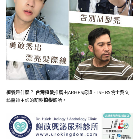
植髮
是什麼？
台灣植髮
推薦由ABHRS認證、ISHRS院士吳文
藝醫師主診的萌髮
植髮診所
。