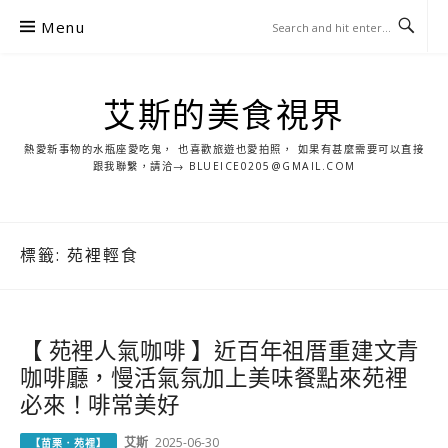
S
Menu
k
i
p
艾斯的美食視界
t
o
熱愛新事物的水瓶座愛吃鬼， 也喜歡旅遊也愛拍照， 如果有甚麼需要可以直接
c
跟我聯繫，請洽→ BLUEICE0205@GMAIL.COM
o
n
t
標籤:
苑裡輕食
e
n
t
【 苑裡人氣咖啡 】近百年祖厝重建文青
咖啡廳，慢活氣氛加上美味餐點來苑裡
必來！啡常美好
艾斯
2025-06-30
【苗栗．苑裡】