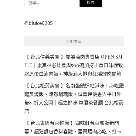
搜
尋
關
@bluice0205
鍵
字:
近期文章
【 台北信義美食 】開囍滷肉專賣店 OPEN SM
ILE｜米其林必比登與500碗加持！重口味極致
膠原蛋白滷肉飯，神級滷大排與紅燒焢肉開箱
【 台北松菸美食 】名廚坐鎮道地港味！必吃肥
龍叉燒飯、黯然銷魂飯，試營運優惠與平日外
帶85折大公開｜極之好味 燒臘茶餐廳 台北松菸
店
【 台北東區台菜推薦 】四味軒台菜餐廳新開
幕！超狂麵包香料春雞、蜜棗煨肉必吃，打卡