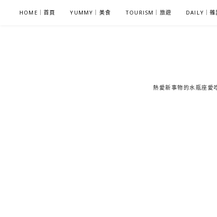
S
HOME｜首頁
YUMMY｜美食
TOURISM｜旅遊
DAILY｜
k
i
p
t
o
c
熱愛新事物的水瓶座愛吃鬼
o
n
t
e
n
t