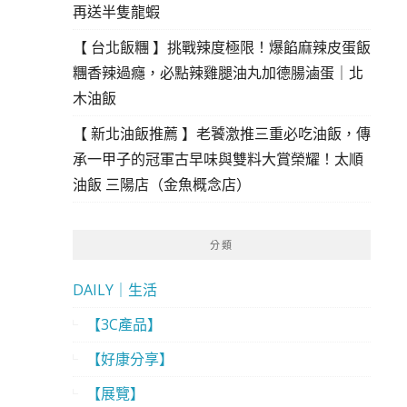
再送半隻龍蝦
【 台北飯糰 】挑戰辣度極限！爆餡麻辣皮蛋飯
糰香辣過癮，必點辣雞腿油丸加德腸滷蛋｜北
木油飯
【 新北油飯推薦 】老饕激推三重必吃油飯，傳
承一甲子的冠軍古早味與雙料大賞榮耀！太順
油飯 三陽店（金魚概念店）
分類
DAILY｜生活
【3C產品】
【好康分享】
【展覽】