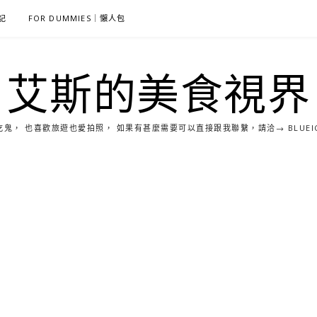
雜記
FOR DUMMIES｜懶人包
艾斯的美食視界
， 也喜歡旅遊也愛拍照， 如果有甚麼需要可以直接跟我聯繫，請洽→ BLUEICE0