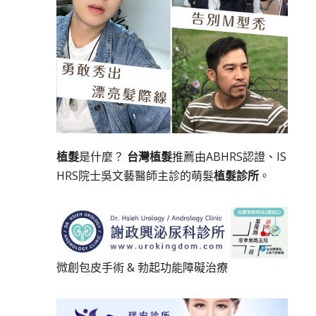
植髮
是什麼？
台灣植髮
推薦由ABHRS認證、IS
HRS院士吳文藝醫師主診的萌髮
植髮診所
。
微創包皮手術
&
勃起功能障礙治療