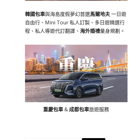
韓國包車
與海島度假夢幻首選
馬爾地夫
一日遊
自由行、Mini Tour 私人訂製、多日遊精選行
程、私人導遊代訂翻譯、
海外婚禮
量身規劃。
重慶包車
&
成都包車
旅遊服務