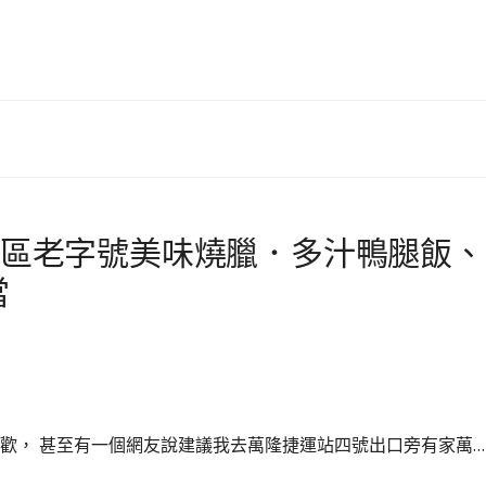
隆地區老字號美味燒臘．多汁鴨腿飯、
當
喜歡， 甚至有一個網友說建議我去萬隆捷運站四號出口旁有家萬…