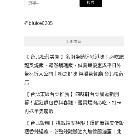
搜
尋
關
@bluice0205
鍵
字:
近期文章
【 台北松菸美食 】名廚坐鎮道地港味！必吃肥
龍叉燒飯、黯然銷魂飯，試營運優惠與平日外
帶85折大公開｜極之好味 燒臘茶餐廳 台北松菸
店
【 台北東區台菜推薦 】四味軒台菜餐廳新開
幕！超狂麵包香料春雞、蜜棗煨肉必吃，打卡
再送半隻龍蝦
【 台北飯糰 】挑戰辣度極限！爆餡麻辣皮蛋飯
糰香辣過癮，必點辣雞腿油丸加德腸滷蛋｜北