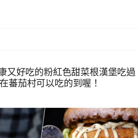
健康又好吃的粉紅色甜菜根漢堡吃過
堡在蕃茄村可以吃的到喔！