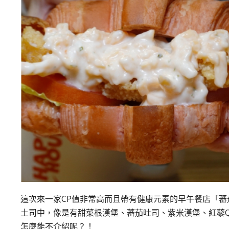
這次來一家CP值非常高而且帶有健康元素的早午餐店「蕃
土司中，像是有甜菜根漢堡、蕃茄吐司、紫米漢堡、紅藜
怎麼能不介紹呢？！