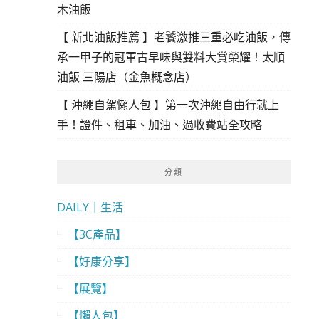
木油飯
【 新北油飯推薦 】老饕激推三重必吃油飯，傳
承一甲子的冠軍古早味與雙料大賞榮耀！太順
油飯 三陽店（金魚概念店）
【 沖繩自駕懶人包 】第一次沖繩自由行就上
手！證件、租車、加油、過收費站全攻略
分類
DAILY｜生活
【3C產品】
【好康分享】
【展覽】
【懶人包】