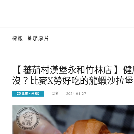
標籤:
蕃茄厚片
【 蕃茄村漢堡永和竹林店 】
沒？比麥X勞好吃的龍蝦沙拉
艾斯
2024-01-27
【新北市．永和】