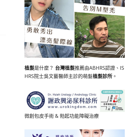
植髮
是什麼？
台灣植髮
推薦由ABHRS認證、IS
HRS院士吳文藝醫師主診的萌髮
植髮診所
。
微創包皮手術
&
勃起功能障礙治療