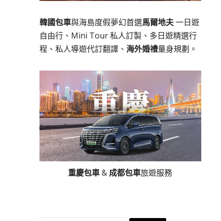
韓國包車
與海島度假夢幻首選
馬爾地夫
一日遊
自由行、Mini Tour 私人訂製、多日遊精選行
程、私人導遊代訂翻譯、
海外婚禮
量身規劃。
重慶包車
&
成都包車
旅遊服務