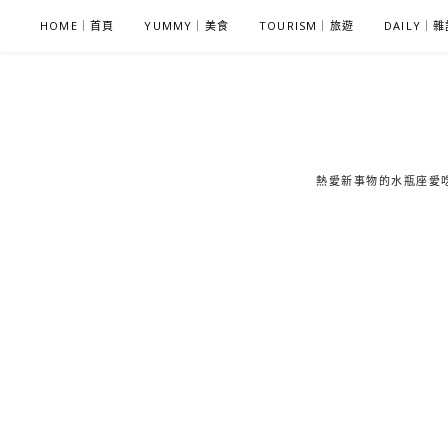
S
HOME｜首頁
YUMMY｜美食
TOURISM｜旅遊
DAILY｜
k
i
p
t
o
c
熱愛新事物的水瓶座愛吃鬼
o
n
t
e
n
t