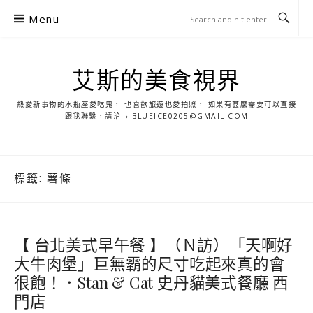
S
Menu
k
i
p
艾斯的美食視界
t
o
熱愛新事物的水瓶座愛吃鬼， 也喜歡旅遊也愛拍照， 如果有甚麼需要可以直接
c
跟我聯繫，請洽→ BLUEICE0205@GMAIL.COM
o
n
t
標籤:
薯條
e
n
t
【 台北美式早午餐 】（Ｎ訪）「天啊好
大牛肉堡」巨無霸的尺寸吃起來真的會
很飽！．Stan & Cat 史丹貓美式餐廳 西
門店