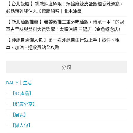
【 台北飯糰 】挑戰辣度極限！爆餡麻辣皮蛋飯糰香辣過癮，
必點辣雞腿油丸加德腸滷蛋｜北木油飯
【 新北油飯推薦 】老饕激推三重必吃油飯，傳承一甲子的冠
軍古早味與雙料大賞榮耀！太順油飯 三陽店（金魚概念店）
【 沖繩自駕懶人包 】第一次沖繩自由行就上手！證件、租
車、加油、過收費站全攻略
分類
DAILY｜生活
【3C產品】
【好康分享】
【展覽】
【懶人包】