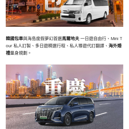
韓國包車
與海島度假夢幻首選
馬爾地夫
一日遊自由行、Mini T
our 私人訂製、多日遊精選行程、私人導遊代訂翻譯、
海外婚
禮
量身規劃。