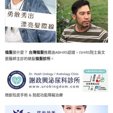
植髮
是什麼？
台灣植髮
推薦由ABHRS認證、ISHRS院士吳文
藝醫師主診的萌髮
植髮診所
。
微創包皮手術
&
勃起功能障礙治療