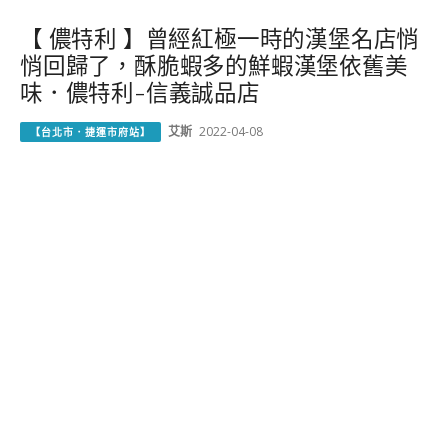
【 儂特利 】曾經紅極一時的漢堡名店悄
悄回歸了，酥脆蝦多的鮮蝦漢堡依舊美
味．儂特利-信義誠品店
艾斯
2022-04-08
【台北市．捷運市府站】