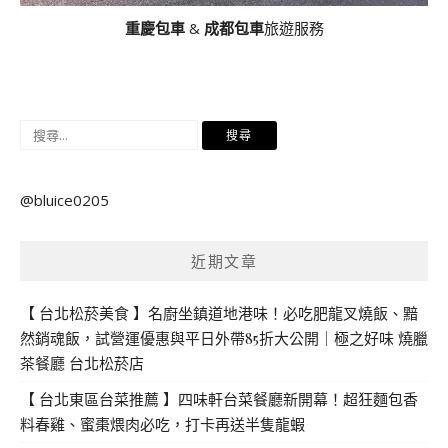
重慶包車
&
成都包車
旅遊服務
搜
尋
關
@bluice0205
鍵
字:
近期文章
【 台北松菸美食 】名廚坐鎮道地港味！必吃肥龍叉燒飯、黯
然銷魂飯，試營運優惠與平日外帶85折大公開｜極之好味 燒臘
茶餐廳 台北松菸店
【 台北東區台菜推薦 】四味軒台菜餐廳新開幕！超狂麵包香
料春雞、蜜棗煨肉必吃，打卡再送半隻龍蝦