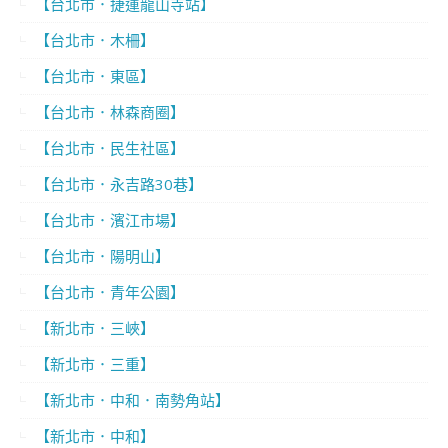
【台北市．捷運龍山寺站】
【台北市．木柵】
【台北市．東區】
【台北市．林森商圈】
【台北市．民生社區】
【台北市．永吉路30巷】
【台北市．濱江市場】
【台北市．陽明山】
【台北市．青年公園】
【新北市．三峽】
【新北市．三重】
【新北市．中和．南勢角站】
【新北市．中和】