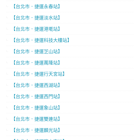
【台北市．捷運永春站】
【台北市．捷運淡水站】
【台北市．捷運港墘站】
【台北市．捷運科技大樓站】
【台北市．捷運芝山站】
【台北市．捷運萬隆站】
【台北市．捷運行天宮站】
【台北市．捷運西湖站】
【台北市．捷運西門站】
【台北市．捷運象山站】
【台北市．捷運雙連站】
【台北市．捷運麟光站】