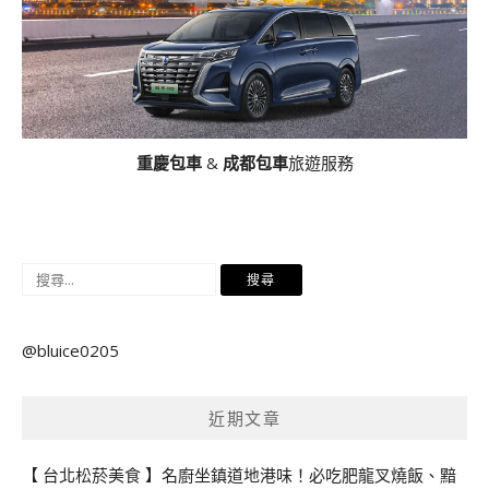
重慶包車
&
成都包車
旅遊服務
搜
尋
關
@bluice0205
鍵
字:
近期文章
【 台北松菸美食 】名廚坐鎮道地港味！必吃肥龍叉燒飯、黯