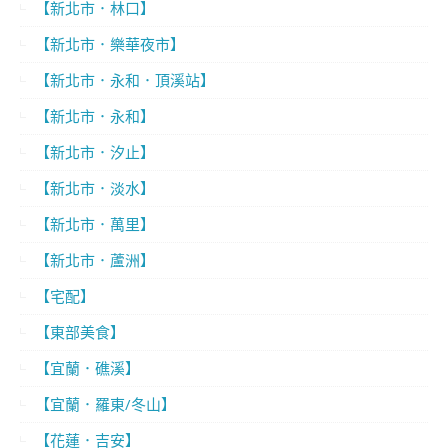
【新北市．林口】
【新北市．樂華夜市】
【新北市．永和．頂溪站】
【新北市．永和】
【新北市．汐止】
【新北市．淡水】
【新北市．萬里】
【新北市．蘆洲】
【宅配】
【東部美食】
【宜蘭．礁溪】
【宜蘭．羅東/冬山】
【花蓮．吉安】