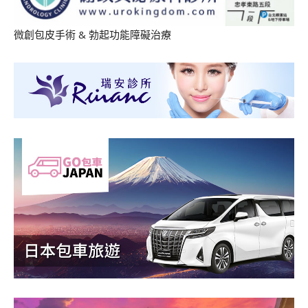
微創包皮手術
&
勃起功能障礙治療