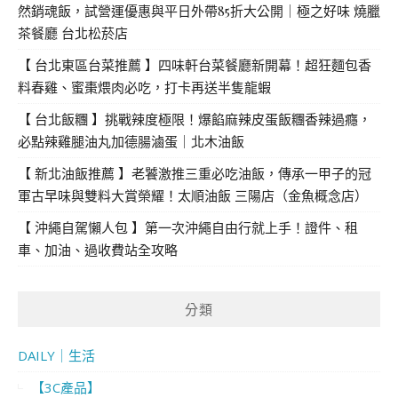
然銷魂飯，試營運優惠與平日外帶85折大公開｜極之好味 燒臘
茶餐廳 台北松菸店
【 台北東區台菜推薦 】四味軒台菜餐廳新開幕！超狂麵包香
料春雞、蜜棗煨肉必吃，打卡再送半隻龍蝦
【 台北飯糰 】挑戰辣度極限！爆餡麻辣皮蛋飯糰香辣過癮，
必點辣雞腿油丸加德腸滷蛋｜北木油飯
【 新北油飯推薦 】老饕激推三重必吃油飯，傳承一甲子的冠
軍古早味與雙料大賞榮耀！太順油飯 三陽店（金魚概念店）
【 沖繩自駕懶人包 】第一次沖繩自由行就上手！證件、租
車、加油、過收費站全攻略
分類
DAILY｜生活
【3C產品】