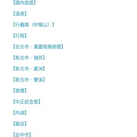
【國內旅遊】
【溫泉】
【行義路（紗帽山）】
【行程】
【台北市．重慶南路商圈】
【新北市．瑞芳】
【新北市．蘆洲】
【新北市．雙溪】
【賞櫻】
【中正紀念堂】
【內湖】
【飯店】
【台中市】