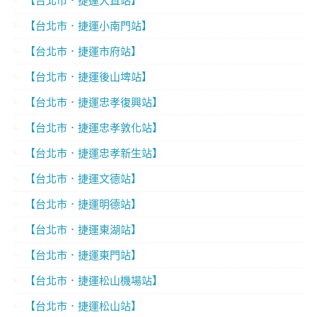
【台北市．捷運小南門站】
【台北市．捷運市府站】
【台北市．捷運後山埤站】
【台北市．捷運忠孝復興站】
【台北市．捷運忠孝敦化站】
【台北市．捷運忠孝新生站】
【台北市．捷運文德站】
【台北市．捷運明德站】
【台北市．捷運東湖站】
【台北市．捷運東門站】
【台北市．捷運松山機場站】
【台北市．捷運松山站】