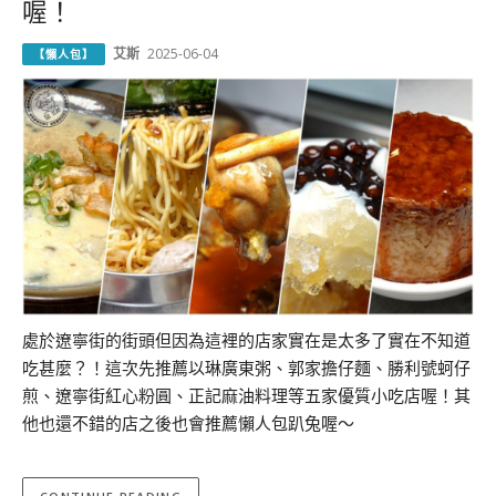
喔！
艾斯
2025-06-04
【懶人包】
處於遼寧街的街頭但因為這裡的店家實在是太多了實在不知道
吃甚麼？！這次先推薦以琳廣東粥、郭家擔仔麵、勝利號蚵仔
煎、遼寧街紅心粉圓、正記麻油料理等五家優質小吃店喔！其
他也還不錯的店之後也會推薦懶人包趴兔喔～