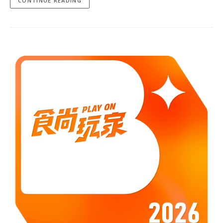
CONTINUE READING