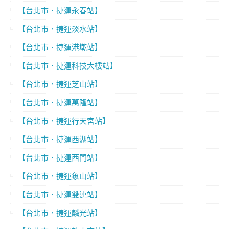
【台北市．捷運永春站】
【台北市．捷運淡水站】
【台北市．捷運港墘站】
【台北市．捷運科技大樓站】
【台北市．捷運芝山站】
【台北市．捷運萬隆站】
【台北市．捷運行天宮站】
【台北市．捷運西湖站】
【台北市．捷運西門站】
【台北市．捷運象山站】
【台北市．捷運雙連站】
【台北市．捷運麟光站】