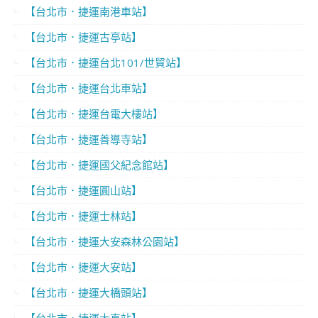
【台北市．捷運南港車站】
【台北市．捷運古亭站】
【台北市．捷運台北101/世貿站】
【台北市．捷運台北車站】
【台北市．捷運台電大樓站】
【台北市．捷運善導寺站】
【台北市．捷運國父紀念館站】
【台北市．捷運圓山站】
【台北市．捷運士林站】
【台北市．捷運大安森林公園站】
【台北市．捷運大安站】
【台北市．捷運大橋頭站】
【台北市．捷運大直站】