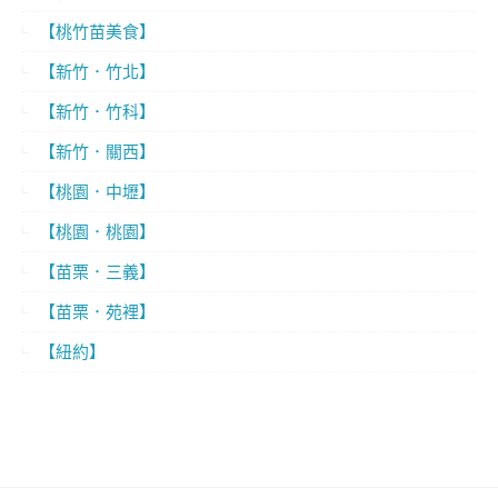
【桃竹苗美食】
【新竹．竹北】
【新竹．竹科】
【新竹．關西】
【桃園．中壢】
【桃園．桃園】
【苗栗．三義】
【苗栗．苑裡】
【紐約】