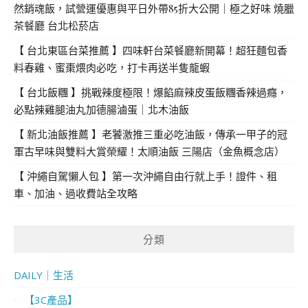
然銷魂飯，試營運優惠與平日外帶85折大公開｜極之好味 燒臘
茶餐廳 台北松菸店
【 台北東區台菜推薦 】四味軒台菜餐廳新開幕！超狂麵包香
料春雞、蜜棗煨肉必吃，打卡再送半隻龍蝦
【 台北飯糰 】挑戰辣度極限！爆餡麻辣皮蛋飯糰香辣過癮，
必點辣雞腿油丸加德腸滷蛋｜北木油飯
【 新北油飯推薦 】老饕激推三重必吃油飯，傳承一甲子的冠
軍古早味與雙料大賞榮耀！太順油飯 三陽店（金魚概念店）
【 沖繩自駕懶人包 】第一次沖繩自由行就上手！證件、租
車、加油、過收費站全攻略
分類
DAILY｜生活
【3C產品】