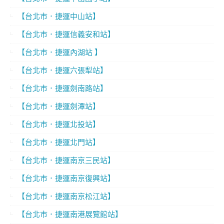
【台北市．捷運中山站】
【台北市．捷運信義安和站】
【台北市．捷運內湖站 】
【台北市．捷運六張犁站】
【台北市．捷運劍南路站】
【台北市．捷運劍潭站】
【台北市．捷運北投站】
【台北市．捷運北門站】
【台北市．捷運南京三民站】
【台北市．捷運南京復興站】
【台北市．捷運南京松江站】
【台北市．捷運南港展覽館站】