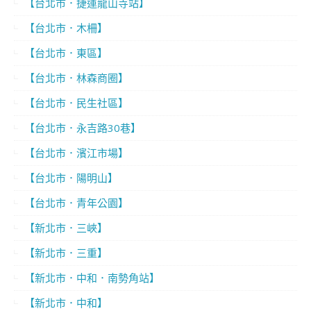
【台北市．捷運龍山寺站】
【台北市．木柵】
【台北市．東區】
【台北市．林森商圈】
【台北市．民生社區】
【台北市．永吉路30巷】
【台北市．濱江市場】
【台北市．陽明山】
【台北市．青年公園】
【新北市．三峽】
【新北市．三重】
【新北市．中和．南勢角站】
【新北市．中和】