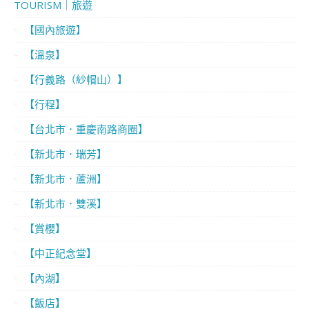
TOURISM｜旅遊
【國內旅遊】
【溫泉】
【行義路（紗帽山）】
【行程】
【台北市．重慶南路商圈】
【新北市．瑞芳】
【新北市．蘆洲】
【新北市．雙溪】
【賞櫻】
【中正紀念堂】
【內湖】
【飯店】