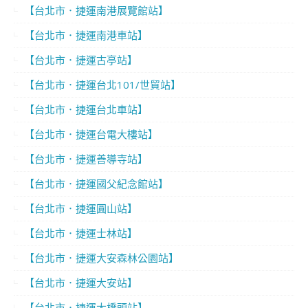
【台北市．捷運南港展覽館站】
【台北市．捷運南港車站】
【台北市．捷運古亭站】
【台北市．捷運台北101/世貿站】
【台北市．捷運台北車站】
【台北市．捷運台電大樓站】
【台北市．捷運善導寺站】
【台北市．捷運國父紀念館站】
【台北市．捷運圓山站】
【台北市．捷運士林站】
【台北市．捷運大安森林公園站】
【台北市．捷運大安站】
【台北市．捷運大橋頭站】