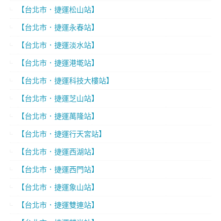
【台北市．捷運松山站】
【台北市．捷運永春站】
【台北市．捷運淡水站】
【台北市．捷運港墘站】
【台北市．捷運科技大樓站】
【台北市．捷運芝山站】
【台北市．捷運萬隆站】
【台北市．捷運行天宮站】
【台北市．捷運西湖站】
【台北市．捷運西門站】
【台北市．捷運象山站】
【台北市．捷運雙連站】