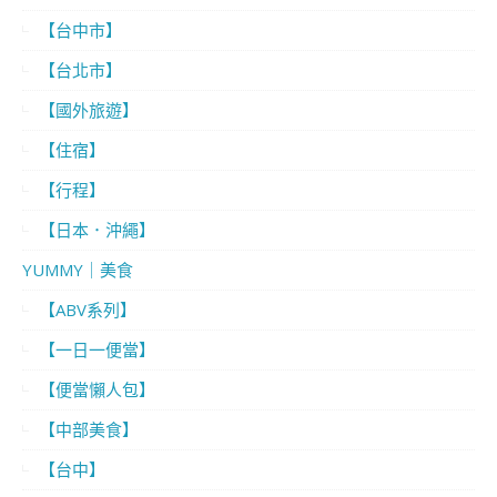
【台中市】
【台北市】
【國外旅遊】
【住宿】
【行程】
【日本．沖繩】
YUMMY｜美食
【ABV系列】
【一日一便當】
【便當懶人包】
【中部美食】
【台中】