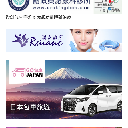
微創包皮手術
&
勃起功能障礙治療