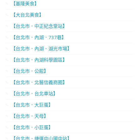
【基隆美食】
【大台北美食】
【台北市．中正紀念堂站】
【台北市．內湖．737巷】
【台北市．內湖．湖光市場】
【台北市．內湖科學園區】
【台北市．公館】
【台北市．北醫信義商圈】
【台北市．台北車站】
【台北市．大巨蛋】
【台北市．天母】
【台北市．小巨蛋】
【台北市．捷運中山國中站】