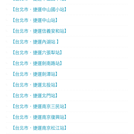
【台北市．捷運中山國小站】
【台北市．捷運中山站】
【台北市．捷運信義安和站】
【台北市．捷運內湖站 】
【台北市．捷運六張犁站】
【台北市．捷運劍南路站】
【台北市．捷運劍潭站】
【台北市．捷運北投站】
【台北市．捷運北門站】
【台北市．捷運南京三民站】
【台北市．捷運南京復興站】
【台北市．捷運南京松江站】