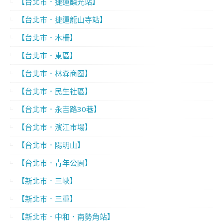
【台北市．捷運麟光站】
【台北市．捷運龍山寺站】
【台北市．木柵】
【台北市．東區】
【台北市．林森商圈】
【台北市．民生社區】
【台北市．永吉路30巷】
【台北市．濱江市場】
【台北市．陽明山】
【台北市．青年公園】
【新北市．三峽】
【新北市．三重】
【新北市．中和．南勢角站】