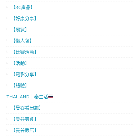
【3C產品】
【好康分享】
【展覽】
【懶人包】
【比賽活動】
【活動】
【電影分享】
【體驗】
THAILAND｜泰生活
【曼谷看屋趣】
【曼谷美食】
【曼谷飯店】