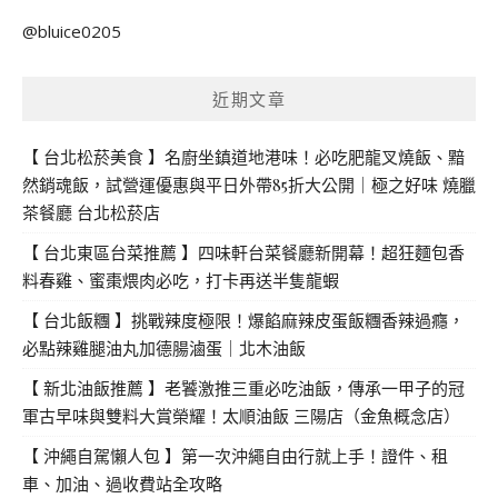
關
@bluice0205
鍵
字:
近期文章
【 台北松菸美食 】名廚坐鎮道地港味！必吃肥龍叉燒飯、黯
然銷魂飯，試營運優惠與平日外帶85折大公開｜極之好味 燒臘
茶餐廳 台北松菸店
【 台北東區台菜推薦 】四味軒台菜餐廳新開幕！超狂麵包香
料春雞、蜜棗煨肉必吃，打卡再送半隻龍蝦
【 台北飯糰 】挑戰辣度極限！爆餡麻辣皮蛋飯糰香辣過癮，
必點辣雞腿油丸加德腸滷蛋｜北木油飯
【 新北油飯推薦 】老饕激推三重必吃油飯，傳承一甲子的冠
軍古早味與雙料大賞榮耀！太順油飯 三陽店（金魚概念店）
【 沖繩自駕懶人包 】第一次沖繩自由行就上手！證件、租
車、加油、過收費站全攻略