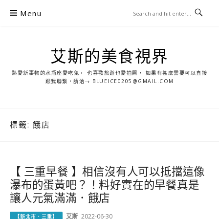
S
Menu
k
i
p
艾斯的美食視界
t
o
熱愛新事物的水瓶座愛吃鬼， 也喜歡旅遊也愛拍照， 如果有甚麼需要可以直接
c
跟我聯繫，請洽→ BLUEICE0205@GMAIL.COM
o
n
t
標籤:
餓店
e
n
t
【 三重早餐 】相信沒有人可以抵擋這像
瀑布的蛋黃吧？！料好實在的早餐真是
讓人元氣滿滿．餓店
艾斯
2022-06-30
【新北市．三重】