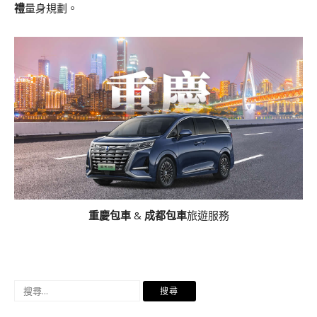
禮
量身規劃。
重慶包車
&
成都包車
旅遊服務
搜
尋