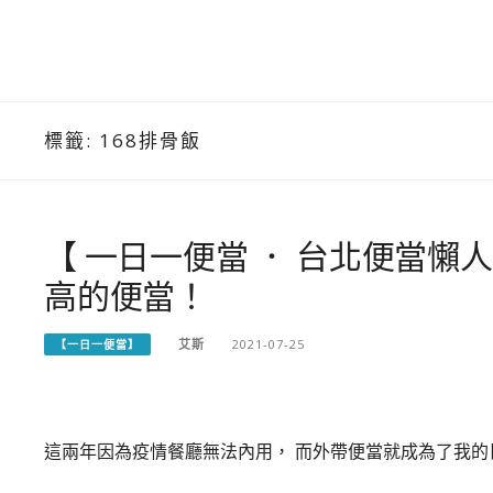
標籤:
168排骨飯
【 一日一便當 ． 台北便當懶
高的便當！
艾斯
2021-07-25
【一日一便當】
這兩年因為疫情餐廳無法內用， 而外帶便當就成為了我的