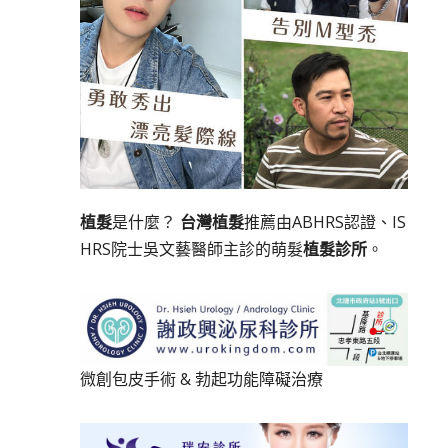
植髮
是什麼？
台灣植髮
推薦由ABHRS認證、IS
HRS院士吳文藝醫師主診的萌髮
植髮診所
。
微創包皮手術
&
勃起功能障礙治療