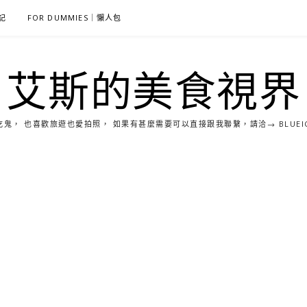
雜記
FOR DUMMIES｜懶人包
艾斯的美食視界
， 也喜歡旅遊也愛拍照， 如果有甚麼需要可以直接跟我聯繫，請洽→ BLUEICE0