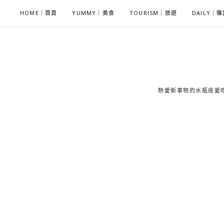
S
HOME｜首頁
YUMMY｜美食
TOURISM｜旅遊
DAILY｜
k
i
p
t
o
c
熱愛新事物的水瓶座愛吃鬼
o
n
t
e
n
t