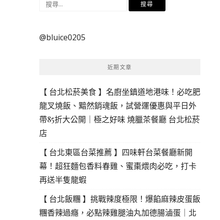
搜
尋
關
@bluice0205
鍵
字:
近期文章
【 台北松菸美食 】名廚坐鎮道地港味！必吃肥
龍叉燒飯、黯然銷魂飯，試營運優惠與平日外
帶85折大公開｜極之好味 燒臘茶餐廳 台北松菸
店
【 台北東區台菜推薦 】四味軒台菜餐廳新開
幕！超狂麵包香料春雞、蜜棗煨肉必吃，打卡
再送半隻龍蝦
【 台北飯糰 】挑戰辣度極限！爆餡麻辣皮蛋飯
糰香辣過癮，必點辣雞腿油丸加德腸滷蛋｜北