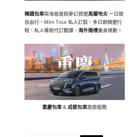
韓國包車
與海島度假夢幻首選
馬爾地夫
一日遊
自由行、Mini Tour 私人訂製、多日遊精選行
程、私人導遊代訂翻譯、
海外婚禮
量身規劃。
重慶包車
&
成都包車
旅遊服務