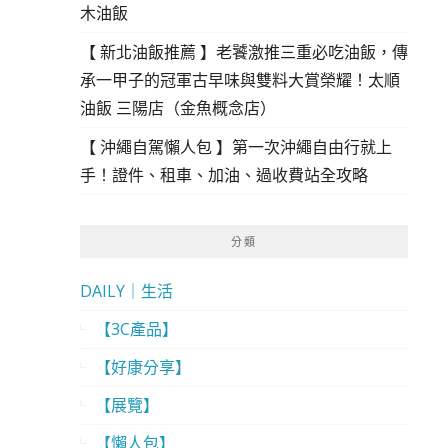
木油飯
【 新北油飯推薦 】老饕激推三重必吃油飯，傳
承一甲子的冠軍古早味與雙料大賞榮耀！太順
油飯 三陽店（金魚概念店）
【 沖繩自駕懶人包 】第一次沖繩自由行就上
手！證件、租車、加油、過收費站全攻略
分類
DAILY｜生活
【3C產品】
【好康分享】
【展覽】
【懶人包】