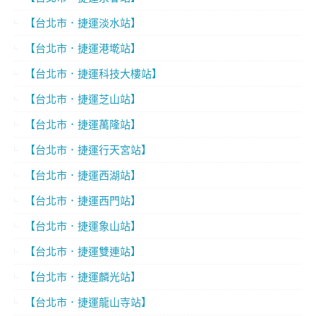
【台北市．捷運淡水站】
【台北市．捷運港墘站】
【台北市．捷運科技大樓站】
【台北市．捷運芝山站】
【台北市．捷運萬隆站】
【台北市．捷運行天宮站】
【台北市．捷運西湖站】
【台北市．捷運西門站】
【台北市．捷運象山站】
【台北市．捷運雙連站】
【台北市．捷運麟光站】
【台北市．捷運龍山寺站】