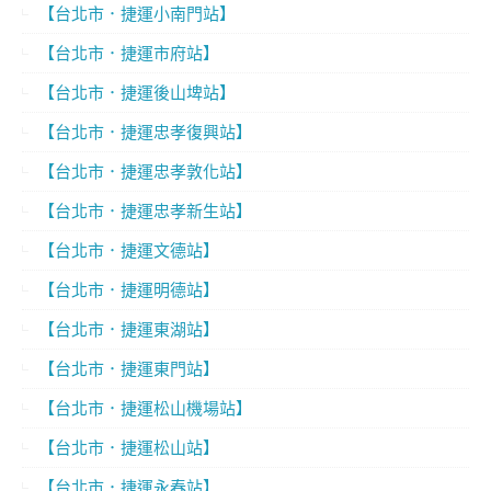
【台北市．捷運小南門站】
【台北市．捷運市府站】
【台北市．捷運後山埤站】
【台北市．捷運忠孝復興站】
【台北市．捷運忠孝敦化站】
【台北市．捷運忠孝新生站】
【台北市．捷運文德站】
【台北市．捷運明德站】
【台北市．捷運東湖站】
【台北市．捷運東門站】
【台北市．捷運松山機場站】
【台北市．捷運松山站】
【台北市．捷運永春站】