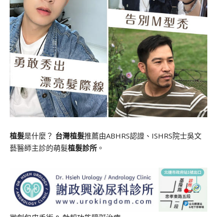
植髮
是什麼？
台灣植髮
推薦由ABHRS認證、ISHRS院士吳文
藝醫師主診的萌髮
植髮診所
。