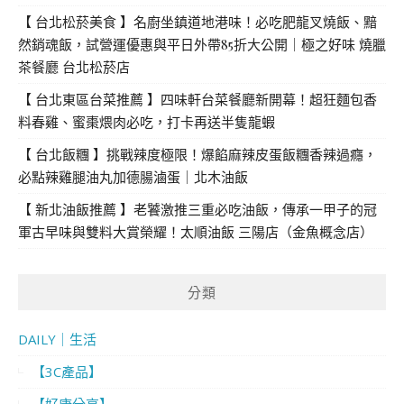
【 台北松菸美食 】名廚坐鎮道地港味！必吃肥龍叉燒飯、黯
然銷魂飯，試營運優惠與平日外帶85折大公開｜極之好味 燒臘
茶餐廳 台北松菸店
【 台北東區台菜推薦 】四味軒台菜餐廳新開幕！超狂麵包香
料春雞、蜜棗煨肉必吃，打卡再送半隻龍蝦
【 台北飯糰 】挑戰辣度極限！爆餡麻辣皮蛋飯糰香辣過癮，
必點辣雞腿油丸加德腸滷蛋｜北木油飯
【 新北油飯推薦 】老饕激推三重必吃油飯，傳承一甲子的冠
軍古早味與雙料大賞榮耀！太順油飯 三陽店（金魚概念店）
分類
DAILY｜生活
【3C產品】