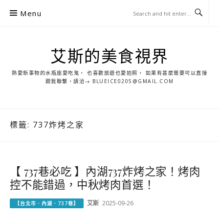
S
Menu
k
i
p
艾斯的美食視界
t
o
熱愛新事物的水瓶座愛吃鬼， 也喜歡旅遊也愛拍照， 如果有甚麼需要可以直接
c
跟我聯繫，請洽→ BLUEICE0205@GMAIL.COM
o
n
t
標籤:
737炸烤之家
e
n
t
【 737巷必吃 】內湖737炸烤之家！烤肉
控不能錯過，中秋烤肉首選！
艾斯
2025-09-26
【台北市．內湖．737巷】