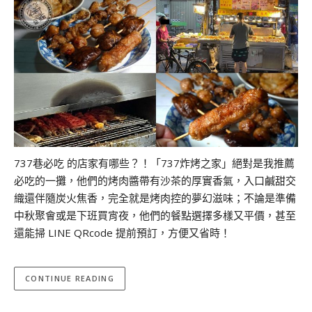
737巷必吃 的店家有哪些？！「737炸烤之家」絕對是我推薦
必吃的一攤，他們的烤肉醬帶有沙茶的厚實香氣，入口鹹甜交
織還伴隨炭火焦香，完全就是烤肉控的夢幻滋味；不論是準備
中秋聚會或是下班買宵夜，他們的餐點選擇多樣又平價，甚至
還能掃 LINE QRcode 提前預訂，方便又省時！
CONTINUE READING