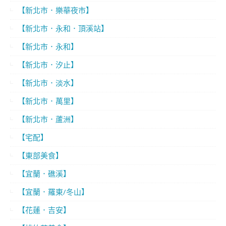
【新北市．樂華夜市】
【新北市．永和．頂溪站】
【新北市．永和】
【新北市．汐止】
【新北市．淡水】
【新北市．萬里】
【新北市．蘆洲】
【宅配】
【東部美食】
【宜蘭．礁溪】
【宜蘭．羅東/冬山】
【花蓮．吉安】