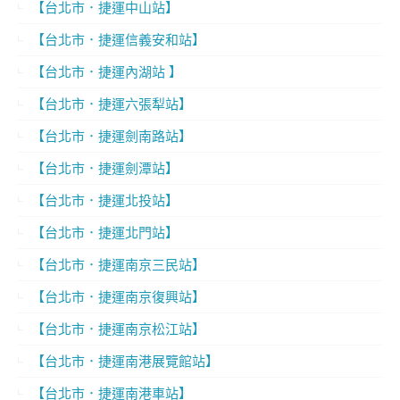
【台北市．捷運中山站】
【台北市．捷運信義安和站】
【台北市．捷運內湖站 】
【台北市．捷運六張犁站】
【台北市．捷運劍南路站】
【台北市．捷運劍潭站】
【台北市．捷運北投站】
【台北市．捷運北門站】
【台北市．捷運南京三民站】
【台北市．捷運南京復興站】
【台北市．捷運南京松江站】
【台北市．捷運南港展覽館站】
【台北市．捷運南港車站】