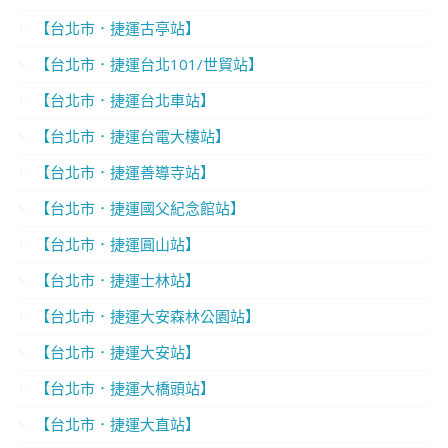
【台北市．捷運古亭站】
【台北市．捷運台北101/世貿站】
【台北市．捷運台北車站】
【台北市．捷運台電大樓站】
【台北市．捷運善導寺站】
【台北市．捷運國父紀念館站】
【台北市．捷運圓山站】
【台北市．捷運士林站】
【台北市．捷運大安森林公園站】
【台北市．捷運大安站】
【台北市．捷運大橋頭站】
【台北市．捷運大直站】