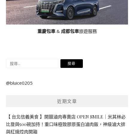
重慶包車
&
成都包車
旅遊服務
搜
尋
關
@bluice0205
鍵
字:
近期文章
【 台北信義美食 】開囍滷肉專賣店 OPEN SMILE｜米其林必
比登與500碗加持！重口味極致膠原蛋白滷肉飯，神級滷大排
與紅燒焢肉開箱