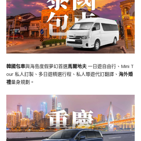
韓國包車
與海島度假夢幻首選
馬爾地夫
一日遊自由行、Mini T
our 私人訂製、多日遊精選行程、私人導遊代訂翻譯、
海外婚
禮
量身規劃。