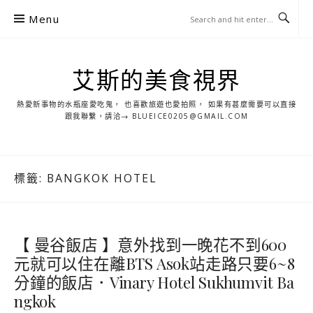
S
Menu
k
i
p
艾斯的美食視界
t
o
熱愛新事物的水瓶座愛吃鬼， 也喜歡旅遊也愛拍照， 如果有甚麼需要可以直接
c
跟我聯繫，請洽→ BLUEICE0205@GMAIL.COM
o
n
t
標籤:
BANGKOK HOTEL
e
n
t
【 曼谷飯店 】意外找到一晚花不到600
元就可以住在離BTS Asok站走路只要6~8
分鐘的飯店．Vinary Hotel Sukhumvit Ba
ngkok