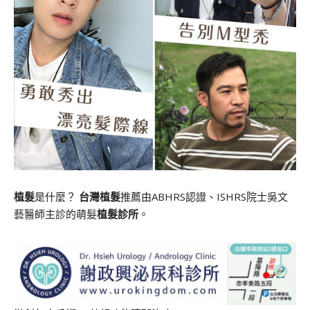
植髮
是什麼？
台灣植髮
推薦由ABHRS認證、ISHRS院士吳文
藝醫師主診的萌髮
植髮診所
。