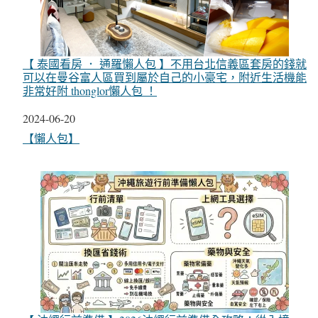
【 泰國看房 ． 通羅懶人包 】不用台北信義區套房的錢就
可以在曼谷富人區買到屬於自己的小豪宅，附近生活機能
非常好附 thonglor懶人包 ！
日期
2024-06-20
關於
【懶人包】