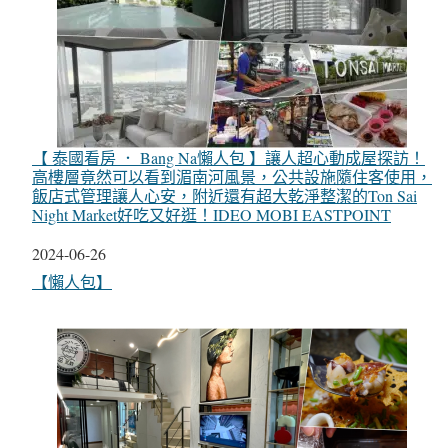
【 泰國看房 ． Bang Na懶人包 】讓人超心動成屋探訪！
高樓層竟然可以看到湄南河風景，公共設施隨住客使用，
飯店式管理讓人心安，附近還有超大乾淨整潔的Ton Sai
Night Market好吃又好逛！IDEO MOBI EASTPOINT
日期
2024-06-26
關於
【懶人包】