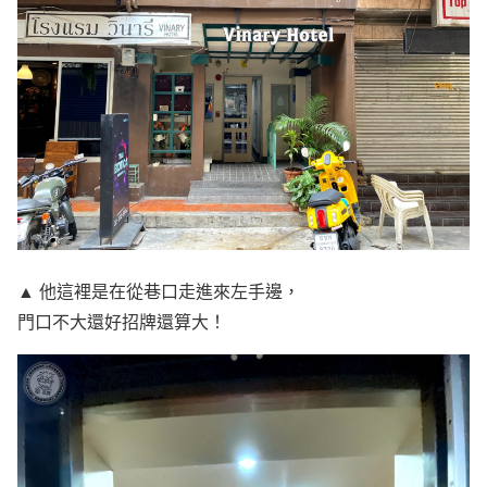
▲ 他這裡是在從巷口走進來左手邊，
門口不大還好招牌還算大！