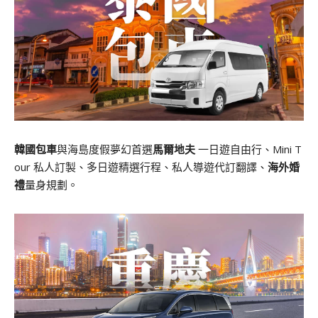
韓國包車
與海島度假夢幻首選
馬爾地夫
一日遊自由行、Mini T
our 私人訂製、多日遊精選行程、私人導遊代訂翻譯、
海外婚
禮
量身規劃。