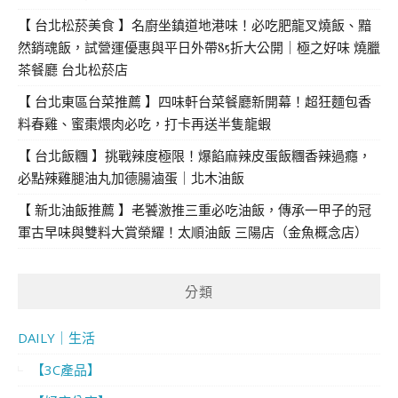
【 台北松菸美食 】名廚坐鎮道地港味！必吃肥龍叉燒飯、黯
然銷魂飯，試營運優惠與平日外帶85折大公開｜極之好味 燒臘
茶餐廳 台北松菸店
【 台北東區台菜推薦 】四味軒台菜餐廳新開幕！超狂麵包香
料春雞、蜜棗煨肉必吃，打卡再送半隻龍蝦
【 台北飯糰 】挑戰辣度極限！爆餡麻辣皮蛋飯糰香辣過癮，
必點辣雞腿油丸加德腸滷蛋｜北木油飯
【 新北油飯推薦 】老饕激推三重必吃油飯，傳承一甲子的冠
軍古早味與雙料大賞榮耀！太順油飯 三陽店（金魚概念店）
分類
DAILY｜生活
【3C產品】