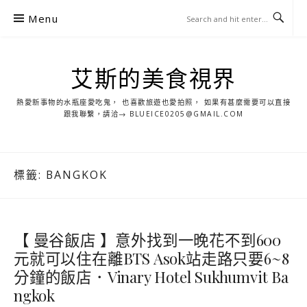
S
Menu
k
i
p
艾斯的美食視界
t
o
熱愛新事物的水瓶座愛吃鬼， 也喜歡旅遊也愛拍照， 如果有甚麼需要可以直接
c
跟我聯繫，請洽→ BLUEICE0205@GMAIL.COM
o
n
t
標籤:
BANGKOK
e
n
t
【 曼谷飯店 】意外找到一晚花不到600
元就可以住在離BTS Asok站走路只要6~8
分鐘的飯店．Vinary Hotel Sukhumvit Ba
ngkok