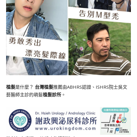
植髮
是什麼？
台灣植髮
推薦由ABHRS認證、ISHRS院士吳文
藝醫師主診的萌髮
植髮診所
。