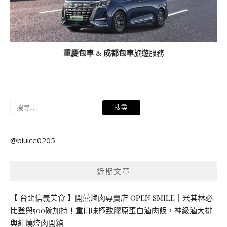
重慶包車
&
成都包車
旅遊服務
搜
尋
關
@bluice0205
鍵
字:
近期文章
【 台北信義美食 】開囍滷肉專賣店 OPEN SMILE｜米其林必
比登與500碗加持！重口味極致膠原蛋白滷肉飯，神級滷大排
與紅燒焢肉開箱