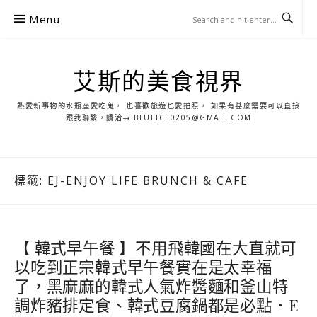
S
Menu
k
i
p
艾斯的美食視界
t
o
熱愛新事物的水瓶座愛吃鬼， 也喜歡旅遊也愛拍照， 如果有甚麼需要可以直接
c
跟我聯繫，請洽→ BLUEICE0205@GMAIL.COM
o
n
t
標籤:
EJ-ENJOY LIFE BRUNCH & CAFE
e
n
t
【 韓式早午餐 】不用飛韓國在大直就可
以吃到正宗韓式早午餐實在是太幸福
了，黑麻麻的韓式人氣炸醬麵和釜山特
調炸豬排定食、韓式豆腐鍋都是必點．E