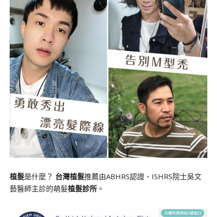
植髮
是什麼？
台灣植髮
推薦由ABHRS認證、ISHRS院士吳文
藝醫師主診的萌髮
植髮診所
。