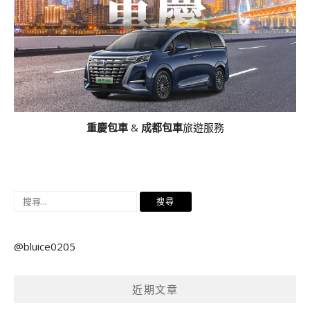
重慶包車
&
成都包車
旅遊服務
搜
尋
關
@bluice0205
鍵
字:
近期文章