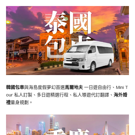
韓國包車
與海島度假夢幻首選
馬爾地夫
一日遊自由行、Mini T
our 私人訂製、多日遊精選行程、私人導遊代訂翻譯、
海外婚
禮
量身規劃。