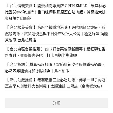
【 台北信義美食 】開囍滷肉專賣店 OPEN SMILE｜米其林必
比登與500碗加持！重口味極致膠原蛋白滷肉飯，神級滷大排
與紅燒焢肉開箱
【 台北松菸美食 】名廚坐鎮道地港味！必吃肥龍叉燒飯、黯
然銷魂飯，試營運優惠與平日外帶85折大公開｜極之好味 燒臘
茶餐廳 台北松菸店
【 台北東區台菜推薦 】四味軒台菜餐廳新開幕！超狂麵包香
料春雞、蜜棗煨肉必吃，打卡再送半隻龍蝦
【 台北飯糰 】挑戰辣度極限！爆餡麻辣皮蛋飯糰香辣過癮，
必點辣雞腿油丸加德腸滷蛋｜北木油飯
【 新北油飯推薦 】老饕激推三重必吃油飯，傳承一甲子的冠
軍古早味與雙料大賞榮耀！太順油飯 三陽店（金魚概念店）
分類