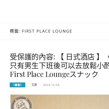
標籤:
FIRST PLACE LOUNGE
受保護的內容: 【 日式酒店 】
只有男生下班後可以去放鬆小
First Place Loungeスナック
艾斯
2024-12-04
【體驗】