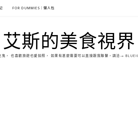
雜記
FOR DUMMIES｜懶人包
艾斯的美食視界
， 也喜歡旅遊也愛拍照， 如果有甚麼需要可以直接跟我聯繫，請洽→ BLUEICE0