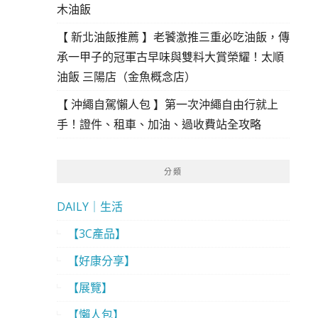
木油飯
【 新北油飯推薦 】老饕激推三重必吃油飯，傳
承一甲子的冠軍古早味與雙料大賞榮耀！太順
油飯 三陽店（金魚概念店）
【 沖繩自駕懶人包 】第一次沖繩自由行就上
手！證件、租車、加油、過收費站全攻略
分類
DAILY｜生活
【3C產品】
【好康分享】
【展覽】
【懶人包】