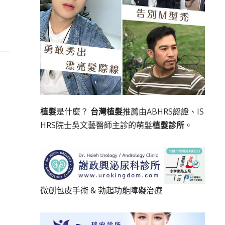
植髮
是什麼？
台灣植髮
推薦由ABHRS認證、IS
HRS院士吳文藝醫師主診的萌髮
植髮診所
。
微創包皮手術
&
勃起功能障礙治療