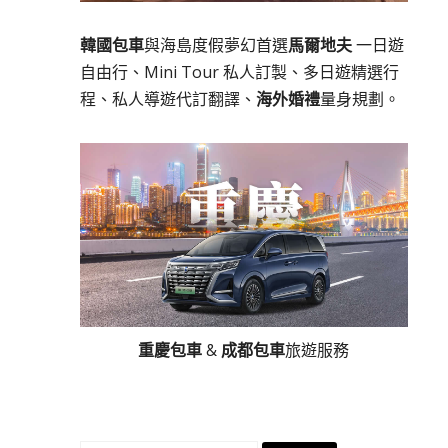
韓國包車
與海島度假夢幻首選
馬爾地夫
一日遊
自由行、Mini Tour 私人訂製、多日遊精選行
程、私人導遊代訂翻譯、
海外婚禮
量身規劃。
重慶包車
&
成都包車
旅遊服務