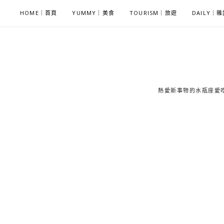
S
HOME｜首頁
YUMMY｜美食
TOURISM｜旅遊
DAILY｜
k
i
p
t
o
c
熱愛新事物的水瓶座愛吃鬼
o
n
t
e
n
t