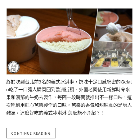
終於吃到台北前3名的義式冰淇淋，奶味十足口感綿密的Gelat
o吃了一口讓人瞬間回到歐洲街頭，外國老闆使用新鮮時令水
果和濃郁的牛奶去製作，每隔一段時間就推出不一樣口味，這
次吃到用紅心芭樂製作的口味，芭樂的香氣和甜味真的是讓人
難忘，這麼好吃的義式冰淇淋 怎麼能不介紹？！
CONTINUE READING