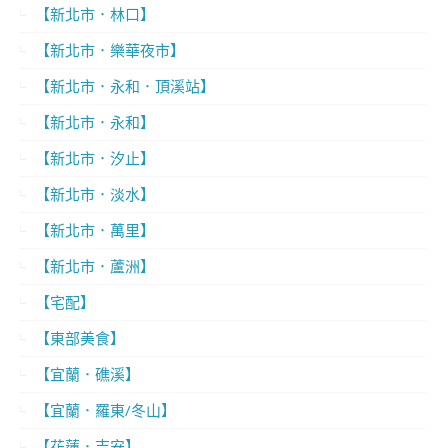
【新北市．林口】
【新北市．樂華夜市】
【新北市．永和．頂溪站】
【新北市．永和】
【新北市．汐止】
【新北市．淡水】
【新北市．萬里】
【新北市．蘆洲】
【宅配】
【東部美食】
【宜蘭．礁溪】
【宜蘭．羅東/冬山】
【花蓮．吉安】