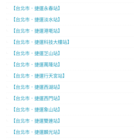
【台北市．捷運永春站】
【台北市．捷運淡水站】
【台北市．捷運港墘站】
【台北市．捷運科技大樓站】
【台北市．捷運芝山站】
【台北市．捷運萬隆站】
【台北市．捷運行天宮站】
【台北市．捷運西湖站】
【台北市．捷運西門站】
【台北市．捷運象山站】
【台北市．捷運雙連站】
【台北市．捷運麟光站】