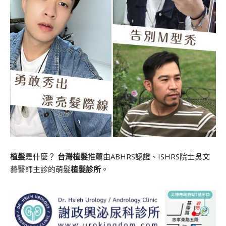
植髮
是什麼？
台灣植髮
推薦由ABHRS認證、ISHRS院士吳文
藝醫師主診的萌髮
植髮診所
。