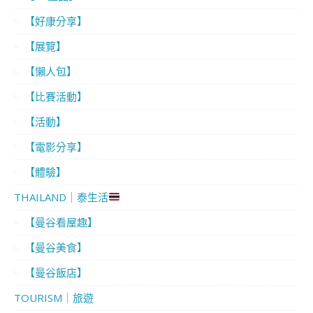
【好康分享】
【展覽】
【懶人包】
【比賽活動】
【活動】
【電影分享】
【體驗】
THAILAND｜泰生活
【曼谷看屋趣】
【曼谷美食】
【曼谷飯店】
TOURISM｜旅遊