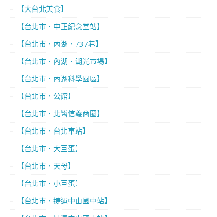
【大台北美食】
【台北市．中正紀念堂站】
【台北市．內湖．737巷】
【台北市．內湖．湖光市場】
【台北市．內湖科學園區】
【台北市．公館】
【台北市．北醫信義商圈】
【台北市．台北車站】
【台北市．大巨蛋】
【台北市．天母】
【台北市．小巨蛋】
【台北市．捷運中山國中站】