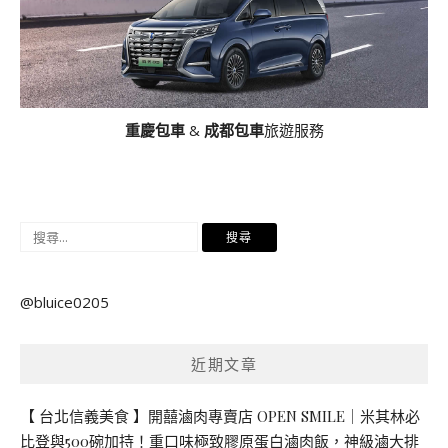
重慶包車
&
成都包車
旅遊服務
搜
尋
關
@bluice0205
鍵
字:
近期文章
【 台北信義美食 】開囍滷肉專賣店 OPEN SMILE｜米其林必
比登與500碗加持！重口味極致膠原蛋白滷肉飯，神級滷大排