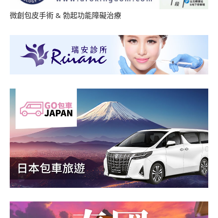
微創包皮手術
&
勃起功能障礙治療