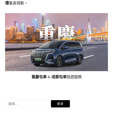
禮
量身規劃。
重慶包車
&
成都包車
旅遊服務
搜
尋