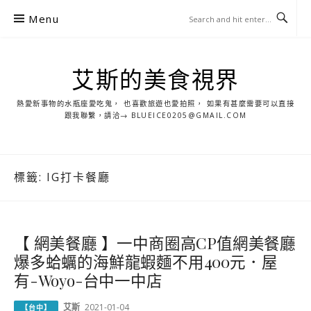
S
Menu
k
i
p
艾斯的美食視界
t
o
熱愛新事物的水瓶座愛吃鬼， 也喜歡旅遊也愛拍照， 如果有甚麼需要可以直接
c
跟我聯繫，請洽→ BLUEICE0205@GMAIL.COM
o
n
t
標籤:
IG打卡餐廳
e
n
t
【 網美餐廳 】一中商圈高CP值網美餐廳
爆多蛤蠣的海鮮龍蝦麵不用400元．屋
有-Woyo-台中一中店
艾斯
2021-01-04
【台中】