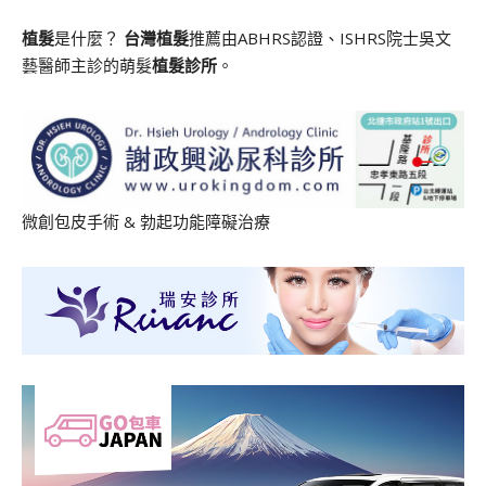
植髮
是什麼？
台灣植髮
推薦由ABHRS認證、ISHRS院士吳文
藝醫師主診的萌髮
植髮診所
。
微創包皮手術
&
勃起功能障礙治療