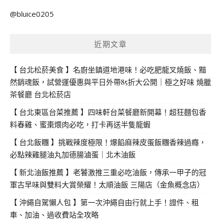
關
@bluice0205
鍵
字:
近期文章
【 台北松菸美食 】名廚坐鎮道地港味！必吃肥龍叉燒飯、黯
然銷魂飯，試營運優惠與平日外帶85折大公開｜極之好味 燒臘
茶餐廳 台北松菸店
【 台北東區台菜推薦 】四味軒台菜餐廳新開幕！超狂麵包香
料春雞、蜜棗煨肉必吃，打卡再送半隻龍蝦
【 台北飯糰 】挑戰辣度極限！爆餡麻辣皮蛋飯糰香辣過癮，
必點辣雞腿油丸加德腸滷蛋｜北木油飯
【 新北油飯推薦 】老饕激推三重必吃油飯，傳承一甲子的冠
軍古早味與雙料大賞榮耀！太順油飯 三陽店（金魚概念店）
【 沖繩自駕懶人包 】第一次沖繩自由行就上手！證件、租
車、加油、過收費站全攻略