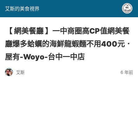
艾斯的美食視界
【 網美餐廳 】一中商圈高CP值網美餐
廳爆多蛤蠣的海鮮龍蝦麵不用400元．
屋有-Woyo-台中一中店
艾斯
6 年前