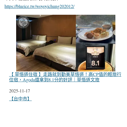
https://blueice.tw/woyoyichung202012/
【 草悟道住宿 】走路就到勤美草悟道！高CP值的輕旅行
住宿，Agoda還拿到8.1分的好評｜草悟道文旅
日期
2025-11-17
關於
【台中市】