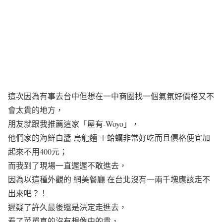
這次因為有事去台中但想在一中商圈找一個氣氛好價格又不
會太貴的地方，
朋友就跟我推薦這家「屋有-Woyo」，
他們家的海鮮白醬 烏龍麵 ＋蛤蠣非常好吃而且價格便宜加
起來不用400元；
而我到了現場一直遲遲不敢進去，
因為以這種外觀的 網美餐廳 在台北沒有一兩千塊應該走不
出來吧？！
遲疑了許久最後還是決定走進去，
看了菜單真的沒有想像中的貴，