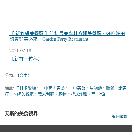
【 新竹網美餐廳 】竹科最美森林系網美餐廳．好吃好拍
約會網美必來！Garden Party Restaurant
日期
2021-02-18
關於
【新竹．竹科】
分類:
【台中】
標籤:
IG打卡餐廳
、
一中商圈美食
、
一中美食
、
烏龍麵
、
簡餐
、
網美
打卡
、
網美餐廳
、
義大利麵
、
鍋物
、
韓式炸雞
、
高CP值
艾斯的美食視界
返回頂端