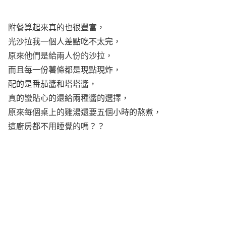
附餐算起來真的也很豐富，
光沙拉我一個人差點吃不太完，
原來他們是給兩人份的沙拉，
而且每一份薯條都是現點現炸，
配的是番茄醬和塔塔醬，
真的蠻貼心的還給兩種醬的選擇，
原來每個桌上的雞湯還要五個小時的熬煮，
這廚房都不用睡覺的嗎？？