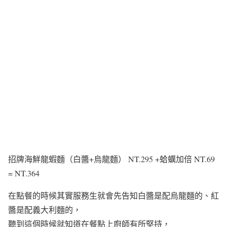
招牌海鮮龍蝦麵（白醬+烏龍麵） NT.295 +蛤蠣加倍 NT.69
= NT.364
在點餐的時候其實服務生就會先告知白醬是配烏龍麵的、紅
醬是配義大利麵的，
聽到這個時候就知道在餐點上廚師有所堅持，