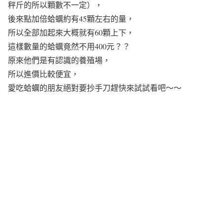
秤斤的所以顆數不一定），
後來點加倍蛤蠣約有45顆左右的量，
所以全部加起來大概就有60顆上下，
這樣數量的蛤蠣竟然不用400元？？
原來他們是有認識的養殖場，
所以進價比較便宜，
愛吃蛤蠣的朋友絕對要抄手刀趕快來試試看吧～～