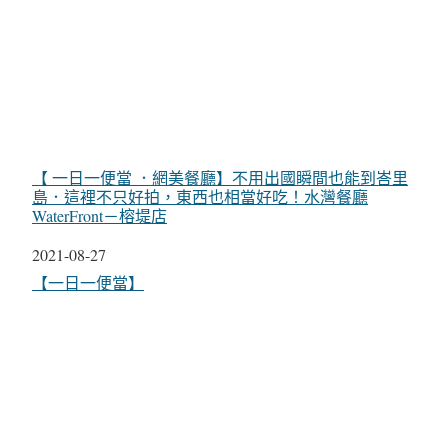
【 一日一便當 ．網美餐廳】不用出國瞬間也能到峇里
島．這裡不只好拍，東西也相當好吃！水灣餐廳
WaterFront－榕堤店
日期
2021-08-27
關於
【一日一便當】