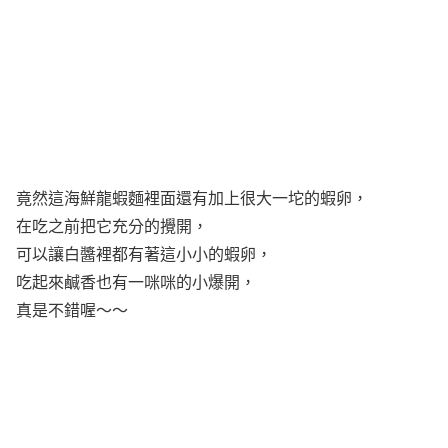
竟然這海鮮龍蝦麵裡面還有加上很大一坨的蝦卵，
在吃之前把它充分的攪開，
可以讓白醬裡都有著這小小的蝦卵，
吃起來鹹香也有一咪咪的小爆開，
真是不錯喔～～