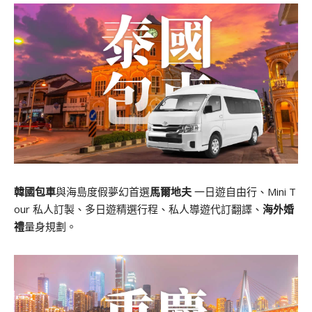
韓國包車
與海島度假夢幻首選
馬爾地夫
一日遊自由行、Mini T
our 私人訂製、多日遊精選行程、私人導遊代訂翻譯、
海外婚
禮
量身規劃。