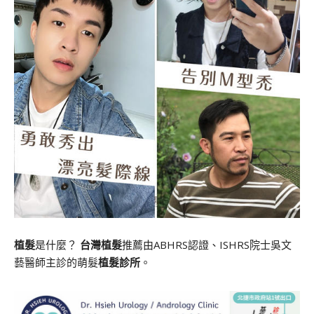
植髮
是什麼？
台灣植髮
推薦由ABHRS認證、ISHRS院士吳文
藝醫師主診的萌髮
植髮診所
。