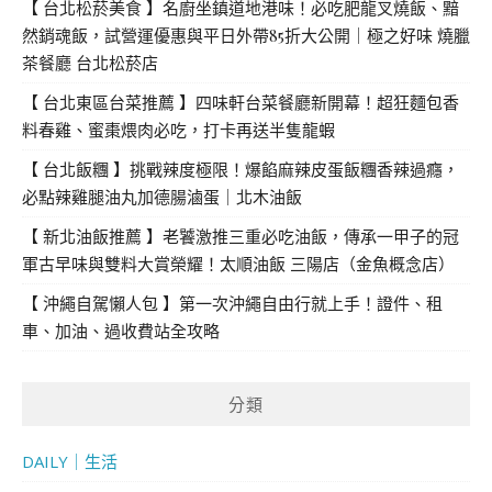
【 台北松菸美食 】名廚坐鎮道地港味！必吃肥龍叉燒飯、黯
然銷魂飯，試營運優惠與平日外帶85折大公開｜極之好味 燒臘
茶餐廳 台北松菸店
【 台北東區台菜推薦 】四味軒台菜餐廳新開幕！超狂麵包香
料春雞、蜜棗煨肉必吃，打卡再送半隻龍蝦
【 台北飯糰 】挑戰辣度極限！爆餡麻辣皮蛋飯糰香辣過癮，
必點辣雞腿油丸加德腸滷蛋｜北木油飯
【 新北油飯推薦 】老饕激推三重必吃油飯，傳承一甲子的冠
軍古早味與雙料大賞榮耀！太順油飯 三陽店（金魚概念店）
【 沖繩自駕懶人包 】第一次沖繩自由行就上手！證件、租
車、加油、過收費站全攻略
分類
DAILY｜生活