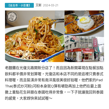
艾斯
2024-03-21
【台北市．小巨蛋】
老麵攤在光復北路開新分店了！而且因為新開幕現在點餐加點
飲料都半價非常划算喔，光復店和本店不同的是這裡只賣泰式
料理喔，而且裝潢非常有南洋風很美很好拍喔，他們家的Pad
Thai(泰式炒河粉)河粉本身就Q彈有嚼勁再加上他們在最上面
撒上重點花生碎跟在泰國吃得非常像，一下子就讓我回到泰國
的感覺，大家趕快來試試喔～