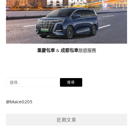
重慶包車
&
成都包車
旅遊服務
搜
尋
關
@bluice0205
鍵
字:
近期文章