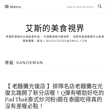
S
Menu
k
i
p
艾斯的美食視界
t
o
熱愛新事物的水瓶座愛吃鬼， 也喜歡旅遊也愛拍照， 如果有甚麼需要可以直接
c
跟我聯繫，請洽→ BLUEICE0205@GMAIL.COM
o
n
t
標籤:
KANOKWAN
e
n
t
【 老麵攤光復店 】排隊名店老麵攤在光
復北路開了新分店喔！Q彈有嚼勁好吃的
Pad Thai(泰式炒河粉)跟在泰國吃得真的
沒有差喔必點！