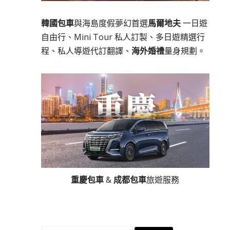
韓國包車
與海島度假夢幻首選
馬爾地夫
一日遊
自由行、Mini Tour 私人訂製、多日遊精選行
程、私人導遊代訂翻譯、
海外婚禮
量身規劃。
重慶包車
&
成都包車
旅遊服務