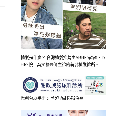
植髮
是什麼？
台灣植髮
推薦由ABHRS認證、IS
HRS院士吳文藝醫師主診的萌髮
植髮診所
。
微創包皮手術
&
勃起功能障礙治療