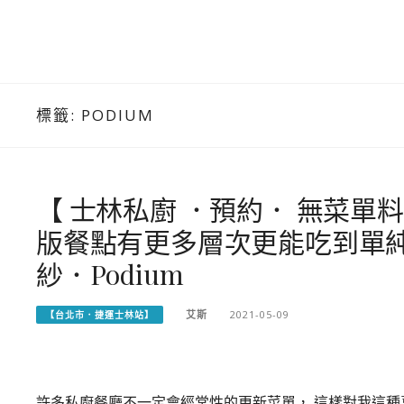
標籤:
PODIUM
【 士林私廚 ．預約． 無菜單料理
版餐點有更多層次更能吃到單
紗．Podium
艾斯
2021-05-09
【台北市．捷運士林站】
許多私廚餐廳不一定會經常性的更新菜單， 這樣對我這種喜