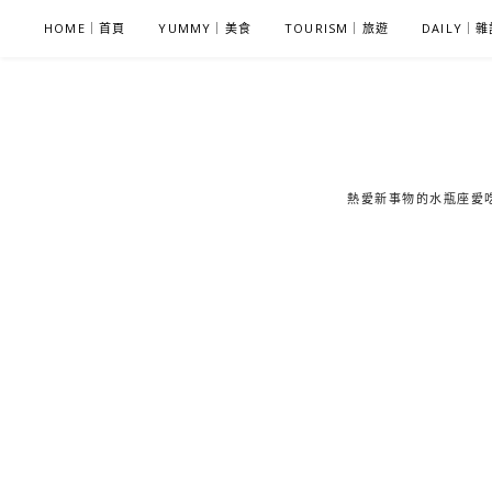
S
HOME｜首頁
YUMMY｜美食
TOURISM｜旅遊
DAILY｜
k
i
p
t
o
c
熱愛新事物的水瓶座愛吃鬼
o
n
t
e
n
t