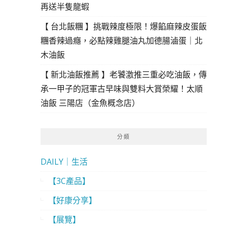
再送半隻龍蝦
【 台北飯糰 】挑戰辣度極限！爆餡麻辣皮蛋飯
糰香辣過癮，必點辣雞腿油丸加德腸滷蛋｜北
木油飯
【 新北油飯推薦 】老饕激推三重必吃油飯，傳
承一甲子的冠軍古早味與雙料大賞榮耀！太順
油飯 三陽店（金魚概念店）
分類
DAILY｜生活
【3C產品】
【好康分享】
【展覽】