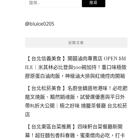
搜
尋
關
@bluice0205
鍵
字:
近期文章
【 台北信義美食 】開囍滷肉專賣店 OPEN SM
ILE｜米其林必比登與500碗加持！重口味極致
膠原蛋白滷肉飯，神級滷大排與紅燒焢肉開箱
【 台北松菸美食 】名廚坐鎮道地港味！必吃肥
龍叉燒飯、黯然銷魂飯，試營運優惠與平日外
帶85折大公開｜極之好味 燒臘茶餐廳 台北松菸
店
【 台北東區台菜推薦 】四味軒台菜餐廳新開
幕！超狂麵包香料春雞、蜜棗煨肉必吃，打卡