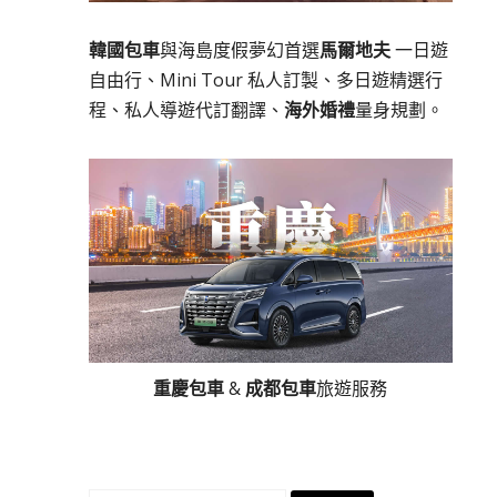
韓國包車
與海島度假夢幻首選
馬爾地夫
一日遊
自由行、Mini Tour 私人訂製、多日遊精選行
程、私人導遊代訂翻譯、
海外婚禮
量身規劃。
重慶包車
&
成都包車
旅遊服務