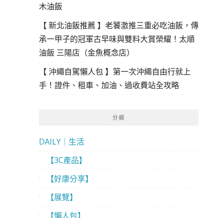
木油飯
【 新北油飯推薦 】老饕激推三重必吃油飯，傳
承一甲子的冠軍古早味與雙料大賞榮耀！太順
油飯 三陽店（金魚概念店）
【 沖繩自駕懶人包 】第一次沖繩自由行就上
手！證件、租車、加油、過收費站全攻略
分類
DAILY｜生活
【3C產品】
【好康分享】
【展覽】
【懶人包】