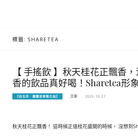
標籤:
SHARETEA
【 手搖飲 】秋天桂花正飄香，沒
香的飲品真好喝！Sharetea形
艾斯
2020-10-27
【台北市．捷運忠孝敦化站】
秋天桂花正飄香！ 這時候正值桂花盛開的時候， 沒想到Sha