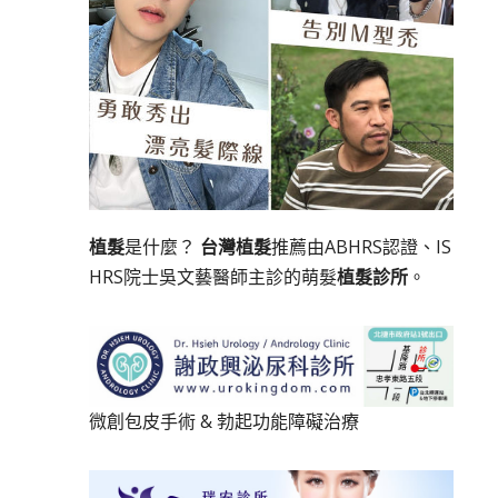
植髮
是什麼？
台灣植髮
推薦由ABHRS認證、IS
HRS院士吳文藝醫師主診的萌髮
植髮診所
。
微創包皮手術
&
勃起功能障礙治療