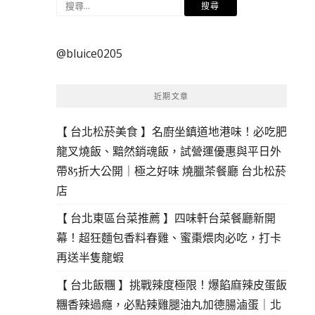
搜
尋
關
@bluice0205
鍵
字:
近期文章
【 台北松菸美食 】名廚坐鎮道地港味！必吃肥
龍叉燒飯、黯然銷魂飯，試營運優惠與平日外
帶85折大公開｜極之好味 燒臘茶餐廳 台北松菸
店
【 台北東區台菜推薦 】四味軒台菜餐廳新開
幕！超狂麵包香料春雞、蜜棗煨肉必吃，打卡
再送半隻龍蝦
【 台北飯糰 】挑戰辣度極限！爆餡麻辣皮蛋飯
糰香辣過癮，必點辣雞腿油丸加德腸滷蛋｜北