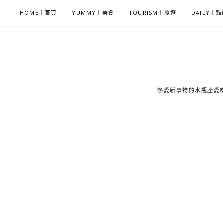
S
HOME｜首頁
YUMMY｜美食
TOURISM｜旅遊
DAILY｜
k
i
p
t
o
c
熱愛新事物的水瓶座愛吃鬼
o
n
t
e
n
t