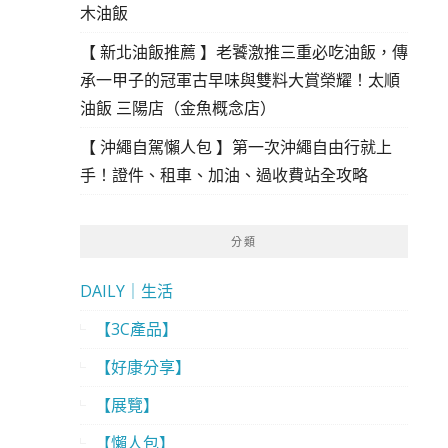
木油飯
【 新北油飯推薦 】老饕激推三重必吃油飯，傳
承一甲子的冠軍古早味與雙料大賞榮耀！太順
油飯 三陽店（金魚概念店）
【 沖繩自駕懶人包 】第一次沖繩自由行就上
手！證件、租車、加油、過收費站全攻略
分類
DAILY｜生活
【3C產品】
【好康分享】
【展覽】
【懶人包】