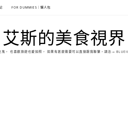
雜記
FOR DUMMIES｜懶人包
艾斯的美食視界
， 也喜歡旅遊也愛拍照， 如果有甚麼需要可以直接跟我聯繫，請洽→ BLUEICE0