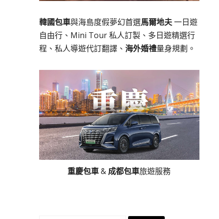
韓國包車
與海島度假夢幻首選
馬爾地夫
一日遊
自由行、Mini Tour 私人訂製、多日遊精選行
程、私人導遊代訂翻譯、
海外婚禮
量身規劃。
重慶包車
&
成都包車
旅遊服務