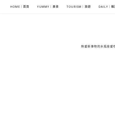
S
HOME｜首頁
YUMMY｜美食
TOURISM｜旅遊
DAILY｜
k
i
p
t
o
c
熱愛新事物的水瓶座愛吃鬼
o
n
t
e
n
t