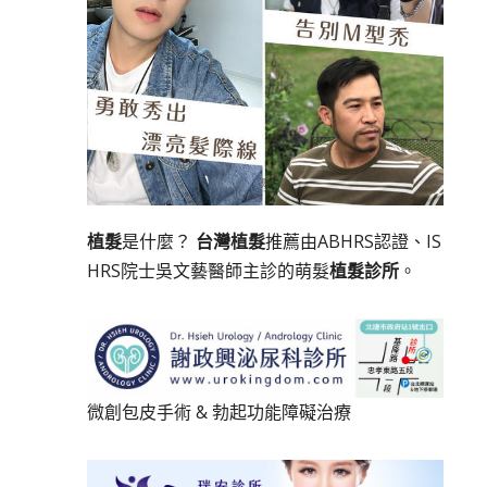
植髮
是什麼？
台灣植髮
推薦由ABHRS認證、IS
HRS院士吳文藝醫師主診的萌髮
植髮診所
。
微創包皮手術
&
勃起功能障礙治療