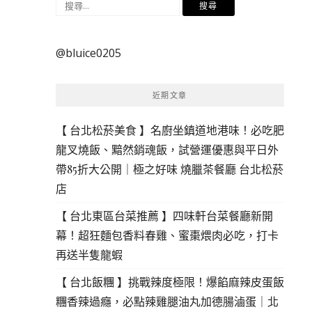
搜
尋
關
@bluice0205
鍵
字:
近期文章
【 台北松菸美食 】名廚坐鎮道地港味！必吃肥
龍叉燒飯、黯然銷魂飯，試營運優惠與平日外
帶85折大公開｜極之好味 燒臘茶餐廳 台北松菸
店
【 台北東區台菜推薦 】四味軒台菜餐廳新開
幕！超狂麵包香料春雞、蜜棗煨肉必吃，打卡
再送半隻龍蝦
【 台北飯糰 】挑戰辣度極限！爆餡麻辣皮蛋飯
糰香辣過癮，必點辣雞腿油丸加德腸滷蛋｜北