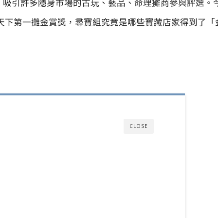
，吸引許多隱身市場的古玩、藝品、命理攤商參與評選。
節天下第一攤金賞獎，尋寶組究竟是哪些寶藏店家得到了「
CLOSE