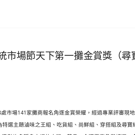
北傳統市場節天下第一攤金賞獎（尋
28處市場141家攤商報名角逐金賞榮耀，經過專業評審現
為特選主題滷味之王組、吃貨組、尚鮮組、穿搭組及尋寶