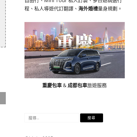
自由行、Mini Tour 私人訂製、多日遊精選行
程、私人導遊代訂翻譯、
海外婚禮
量身規劃。
重慶包車
&
成都包車
旅遊服務
搜
尋
關