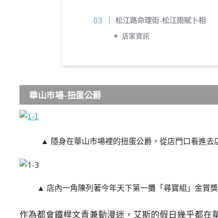
松江路命理街-松江雨賦卜相
店家資訊
華山市場-扭蛋公爵
▲ 隱身在華山市場裡的扭蛋公爵，從店門口看進去
▲ 店內一角陳列著今年天下第一攤「尋寶組」金賞
作為都會鐵桿文青兼動漫迷，艾斯的假日幾乎都在