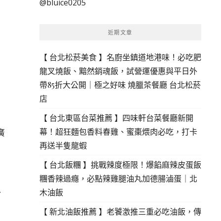
@bluice0205
鍵
字:
近期文章
【 台北松菸美食 】名廚坐鎮道地港味！必吃肥
龍叉燒飯、黯然銷魂飯，試營運優惠與平日外
帶85折大公開｜極之好味 燒臘茶餐廳 台北松菸
店
【 台北東區台菜推薦 】四味軒台菜餐廳新開
廣
幕！超狂麵包香料春雞、蜜棗煨肉必吃，打卡
再送半隻龍蝦
【 台北飯糰 】挑戰辣度極限！爆餡麻辣皮蛋飯
糰香辣過癮，必點辣雞腿油丸加德腸滷蛋｜北
、
木油飯
【 新北油飯推薦 】老饕激推三重必吃油飯，傳