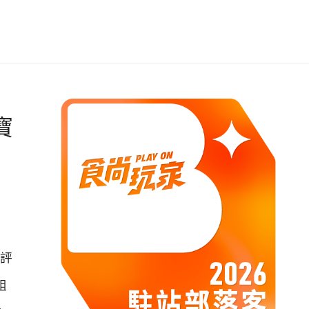
寶
地評
組