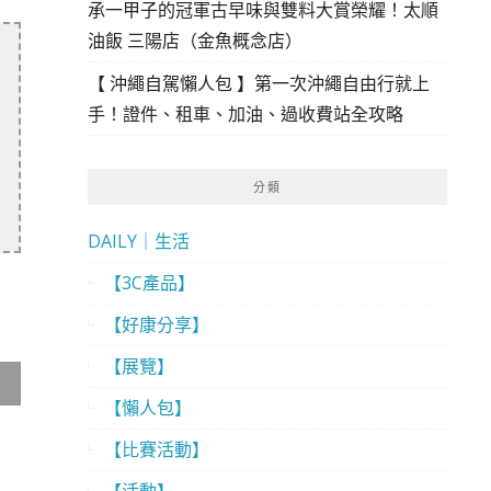
承一甲子的冠軍古早味與雙料大賞榮耀！太順
油飯 三陽店（金魚概念店）
【 沖繩自駕懶人包 】第一次沖繩自由行就上
手！證件、租車、加油、過收費站全攻略
分類
DAILY｜生活
【3C產品】
【好康分享】
【展覽】
【懶人包】
【比賽活動】