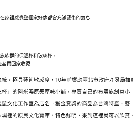
放在家裡感覺整個家好像都會充滿藝術的氣息
民族族群的保溫杯和玻璃杯，
整套買回家收藏
統，極具藝術敏感度，10年前響應臺北市政府產發局推
乾杯」的阿米濃原舞原味小舖，專賣自己的布農族創意小
飛鼠文化工作室為店名。獲金賞獎的商品為台灣特產、藝
市場裡的原民文化寶庫，特色鮮明，來到這裡就可以欣賞