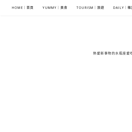
S
HOME｜首頁
YUMMY｜美食
TOURISM｜旅遊
DAILY｜
k
i
p
t
o
c
熱愛新事物的水瓶座愛吃鬼
o
n
t
e
n
t