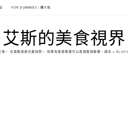
雜記
FOR DUMMIES｜懶人包
艾斯的美食視界
， 也喜歡旅遊也愛拍照， 如果有甚麼需要可以直接跟我聯繫，請洽→ BLUEICE0