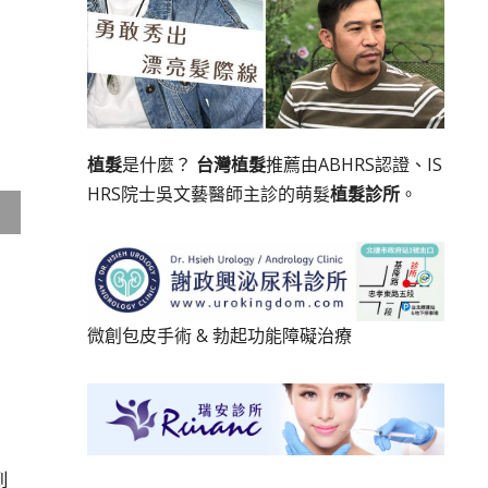
植髮
是什麼？
台灣植髮
推薦由ABHRS認證、IS
HRS院士吳文藝醫師主診的萌髮
植髮診所
。
微創包皮手術
&
勃起功能障礙治療
到