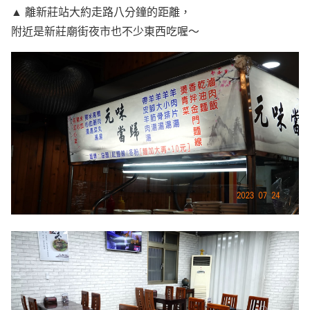
▲ 離新莊站大約走路八分鐘的距離，
附近是新莊廟街夜市也不少東西吃喔～