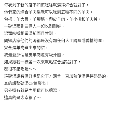
每次到了新的店不知道吃啥就選擇綜合就對了，
他們家的綜合羊肉湯就可以吃到五種不同的羊肉，
包括：羊大骨、羊腳筋、帶皮羊肉、羊小排和羊肉片，
一碗湯兩到三個人一起吃剛剛好，
湯頭味道相當濃郁而且甘甜，
問過店家他們的湯都是沒有加任何人工調味或香精的喔，
完全是羊肉煮出來的甜，
我最愛那個帶皮羊肉還有吸骨髓，
如果跟我一樣第一次來就點綜合湯就對了，
都很不錯吃喔～～
這碗湯還有個好處是它下方還會一直加熱使湯保持熱熱的，
真的讓整碗湯CP值爆表！
另外還有就是內用還可以續湯，
這真的是太幸福了～