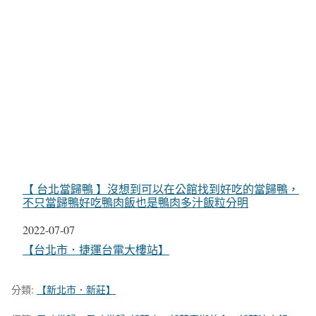
【 台北當歸鴨 】沒想到可以在公館找到好吃的當歸鴨，
不只當歸鴨好吃鴨肉飯也是鴨肉多汁飯粒分明
日期
2022-07-07
關於
【台北市．捷運台電大樓站】
分類:
【新北市．新莊】