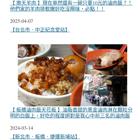
【 樂天羊肉 】現在竟然還有一碗只要10元的滷肉飯？！
他們家的羊肉排軟嫩好吃沒羶味，必點！！
日期
2025-04-07
關於
【台北市．中正紀念堂站】
【 板橋滷肉飯天花板 】油脂香甜的黑金滷肉淋在顆粒分
明的白飯上，好吃的程度絕對是我心中前三名的滷肉飯
日期
2024-03-14
關於
【新北市．板橋．捷運新埔站】