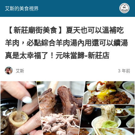
艾斯的美食視界
【 新莊廟街美食 】夏天也可以溫補吃
羊肉，必點綜合羊肉湯內用還可以續湯
真是太幸福了！元味當歸-新莊店
艾斯
3 年前