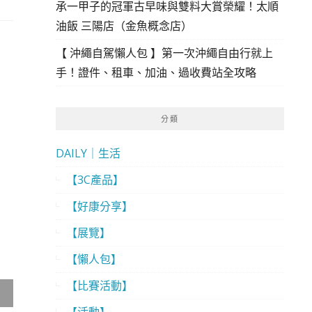
承一甲子的冠軍古早味與雙料大賞榮耀！太順
油飯 三陽店（金魚概念店）
【 沖繩自駕懶人包 】第一次沖繩自由行就上
手！證件、租車、加油、過收費站全攻略
分類
DAILY｜生活
【3C產品】
【好康分享】
【展覽】
【懶人包】
【比賽活動】