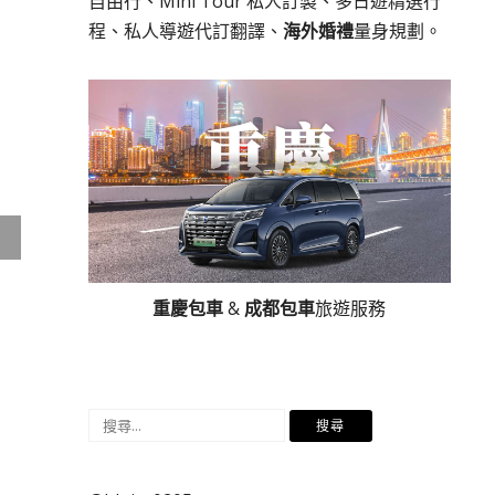
自由行、Mini Tour 私人訂製、多日遊精選行
程、私人導遊代訂翻譯、
海外婚禮
量身規劃。
重慶包車
&
成都包車
旅遊服務
搜
尋
關