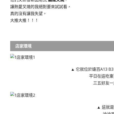
讓熱愛叉燒的我絕對要來試試看，
真的沒有讓我失望，
大推大推！！！
店家環境
▲ 它就位於遠百A13 B3
平日在這吃東
三五好友一
▲ 這就