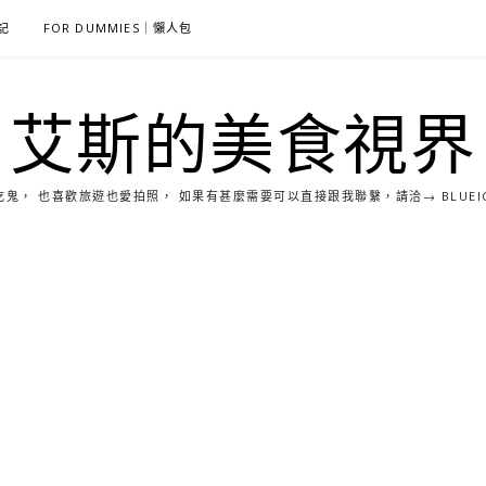
雜記
FOR DUMMIES｜懶人包
艾斯的美食視界
， 也喜歡旅遊也愛拍照， 如果有甚麼需要可以直接跟我聯繫，請洽→ BLUEICE0