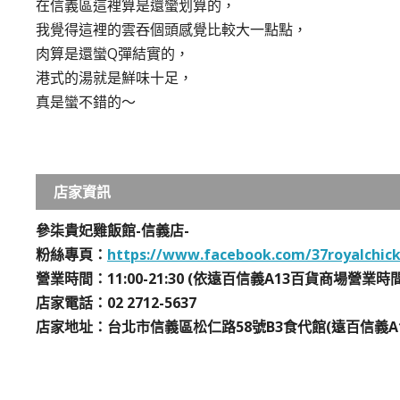
在信義區這裡算是還蠻划算的，
我覺得這裡的雲吞個頭感覺比較大一點點，
肉算是還蠻Q彈結實的，
港式的湯就是鮮味十足，
真是蠻不錯的～
店家資訊
參柒貴妃雞飯館-信義店-
粉絲專頁：
https://www.facebook.com/37royalchic
營業時間：11:00-21:30 (依遠百信義A13百貨商場營業時間)
店家電話：02 2712-5637​
店家地址：台北市信義區松仁路58號B3食代館(遠百信義A13