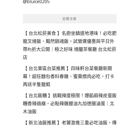
@bluice0205
鍵
字:
近期文章
【 台北松菸美食 】名廚坐鎮道地港味！必吃肥
龍叉燒飯、黯然銷魂飯，試營運優惠與平日外
帶85折大公開｜極之好味 燒臘茶餐廳 台北松菸
店
【 台北東區台菜推薦 】四味軒台菜餐廳新開
幕！超狂麵包香料春雞、蜜棗煨肉必吃，打卡
再送半隻龍蝦
【 台北飯糰 】挑戰辣度極限！爆餡麻辣皮蛋飯
糰香辣過癮，必點辣雞腿油丸加德腸滷蛋｜北
木油飯
【 新北油飯推薦 】老饕激推三重必吃油飯，傳