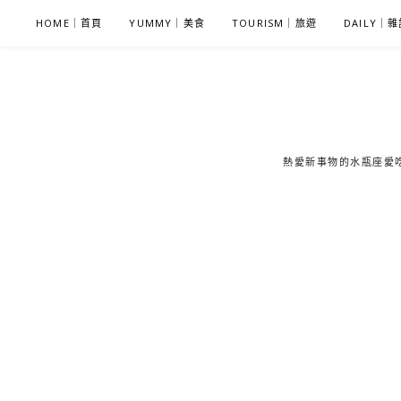
S
HOME｜首頁
YUMMY｜美食
TOURISM｜旅遊
DAILY｜
k
i
p
t
o
c
熱愛新事物的水瓶座愛吃鬼
o
n
t
e
n
t