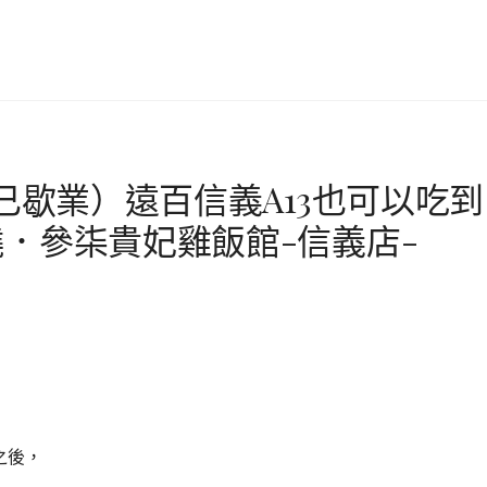
已歇業）遠百信義A13也可以吃到
．參柒貴妃雞飯館-信義店-​
幕之後，