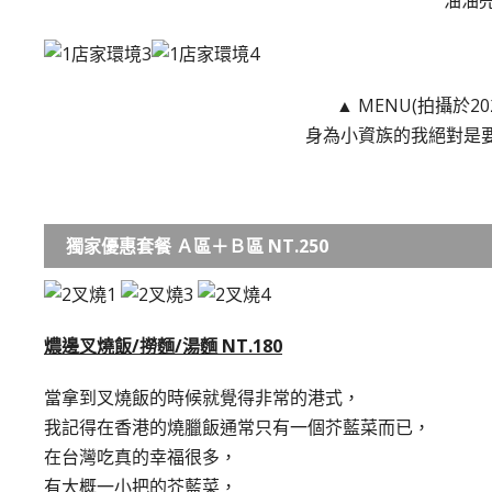
油油
▲ MENU(拍攝於20
身為小資族的我絕對是
獨家優惠套餐 Ａ區＋Ｂ區 NT.250
燶邊叉燒飯/撈麵/湯麵 NT.180
當拿到叉燒飯的時候就覺得非常的港式，
我記得在香港的燒臘飯通常只有一個芥藍菜而已，
在台灣吃真的幸福很多，
有大概一小把的芥藍菜，