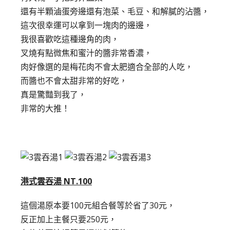
還有半顆滷蛋旁邊還有泡菜、毛豆、和解膩的沾醬，
這次很幸運可以拿到一塊肉的邊邊，
我很喜歡吃這種邊角的肉，
叉燒有點微焦和蜜汁的醬非常香濃，
肉好像選的是梅花肉不會太肥適合全部的人吃，
而醬也不會太甜非常的好吃，
真是驚豔到我了，
非常的大推！
港式雲吞湯 NT.100
這個湯原本要100元組合餐等於省了30元，
反正加上主餐只要250元，