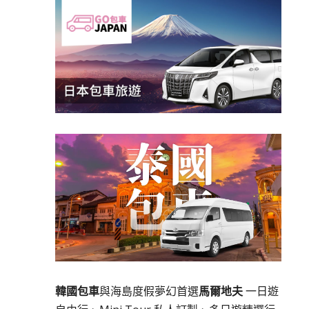
韓國包車
與海島度假夢幻首選
馬爾地夫
一日遊