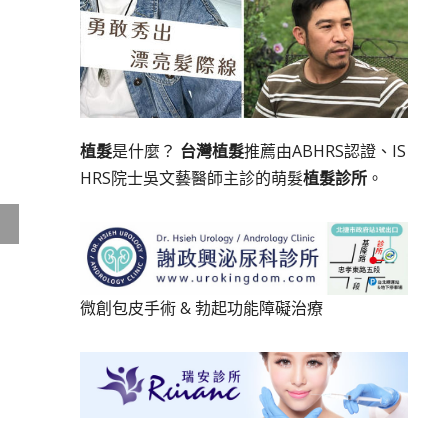
植髮
是什麼？
台灣植髮
推薦由ABHRS認證、IS
HRS院士吳文藝醫師主診的萌髮
植髮診所
。
微創包皮手術
&
勃起功能障礙治療