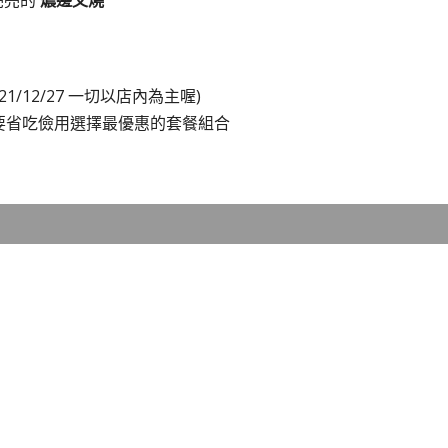
亮亮的
燶邊叉燒
21/12/27 一切以店內為主喔)
要省吃儉用選擇最優惠的套餐組合