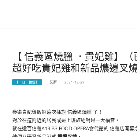
【 信義區燒臘 ．貴妃雞】（
超好吃貴妃雞和新品燶邊叉燒
艾斯
2021-12-29
【一日一便當】
參柒貴妃雞飯館這次插旗 信義區燒臘 了！
對於在這附近的居民或是上班族絕對是一大福音，
就在遠百信義A13 B3 FOOD OPERA食代館的 信義店開
他們又研發新品港式
燶邊叉燒
，