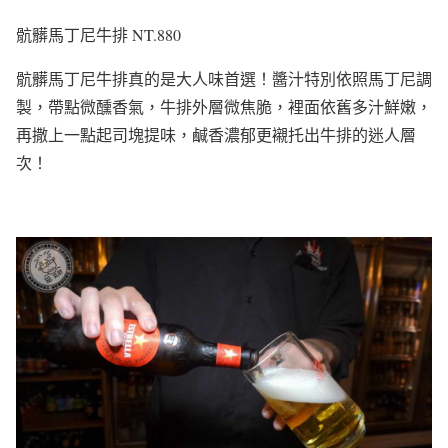
骯髒馬丁尼牛排 NT.880
骯髒馬丁尼牛排真的是大人味首選！醬汁特別依照馬丁尼調
製，帶點微醺香氣，牛排外層微焦脆，裡面依舊多汁鮮嫩，
再撒上一點起司塊提味，鹹香濃郁更襯托出牛排的迷人層
次！