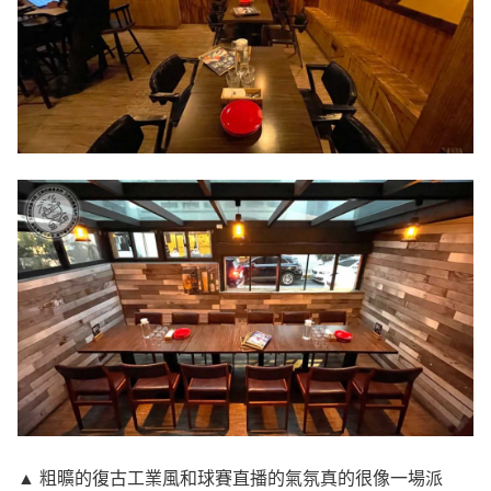
▲ 粗曠的復古工業風和球賽直播的氣氛真的很像一場派