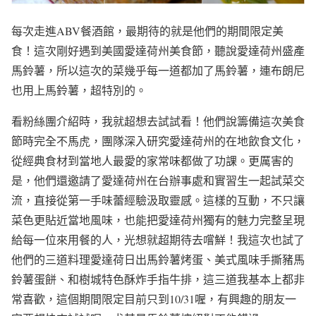
每次走進ABV餐酒館，最期待的就是他們的期間限定美
食！這次剛好遇到美國愛達荷州美食節，聽說愛達荷州盛產
馬鈴薯，所以這次的菜幾乎每一道都加了馬鈴薯，連布朗尼
也用上馬鈴薯，超特別的。
看粉絲團介紹時，我就超想去試試看！他們說籌備這次美食
節時完全不馬虎，團隊深入研究愛達荷州的在地飲食文化，
從經典食材到當地人最愛的家常味都做了功課。更厲害的
是，他們還邀請了愛達荷州在台辦事處和實習生一起試菜交
流，直接從第一手味蕾經驗汲取靈感。這樣的互動，不只讓
菜色更貼近當地風味，也能把愛達荷州獨有的魅力完整呈現
給每一位來用餐的人，光想就超期待去嚐鮮！我這次也試了
他們的三道料理愛達荷日出馬鈴薯烤蛋、美式風味手撕豬馬
鈴薯蛋餅、和樹城特色酥炸手指牛排，這三道我基本上都非
常喜歡，這個期間限定目前只到10/31喔，有興趣的朋友一