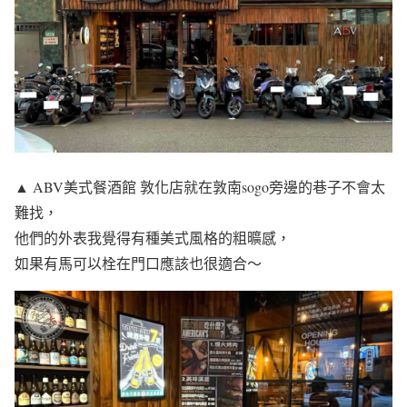
▲ ABV美式餐酒館 敦化店就在敦南sogo旁邊的巷子不會太
難找，
他們的外表我覺得有種美式風格的粗曠感，
如果有馬可以栓在門口應該也很適合～