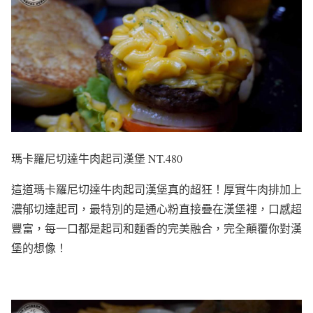
瑪卡羅尼切達牛肉起司漢堡 NT.480
這道瑪卡羅尼切達牛肉起司漢堡真的超狂！厚實牛肉排加上
濃郁切達起司，最特別的是通心粉直接疊在漢堡裡，口感超
豐富，每一口都是起司和麵香的完美融合，完全顛覆你對漢
堡的想像！