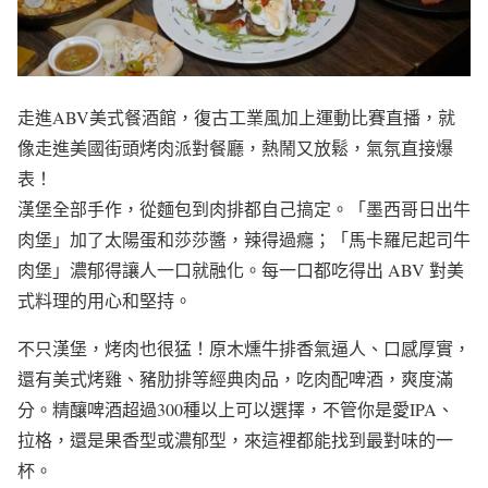
走進ABV美式餐酒館，復古工業風加上運動比賽直播，就
像走進美國街頭烤肉派對餐廳，熱鬧又放鬆，氣氛直接爆
表！
漢堡全部手作，從麵包到肉排都自己搞定。「墨西哥日出牛
肉堡」加了太陽蛋和莎莎醬，辣得過癮；「馬卡羅尼起司牛
肉堡」濃郁得讓人一口就融化。每一口都吃得出 ABV 對美
式料理的用心和堅持。
不只漢堡，烤肉也很猛！原木燻牛排香氣逼人、口感厚實，
還有美式烤雞、豬肋排等經典肉品，吃肉配啤酒，爽度滿
分。精釀啤酒超過300種以上可以選擇，不管你是愛IPA、
拉格，還是果香型或濃郁型，來這裡都能找到最對味的一
杯。