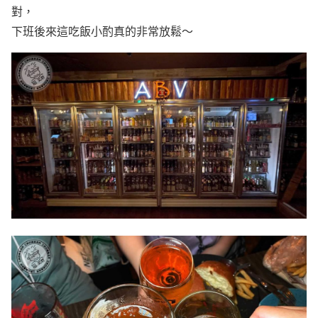
對，
下班後來這吃飯小酌真的非常放鬆～