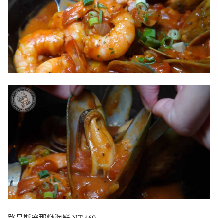
路易斯安那燉海鮮 NT.460