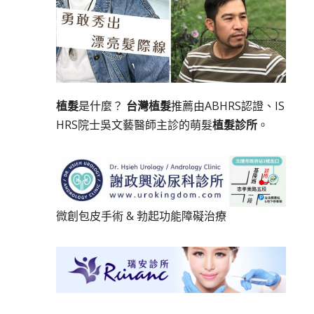
植髮
是什麼？
台灣植髮
推薦由ABHRS認證、IS
HRS院士吳文藝醫師主診的萌髮
植髮診所
。
微創包皮手術
&
勃起功能障礙治療