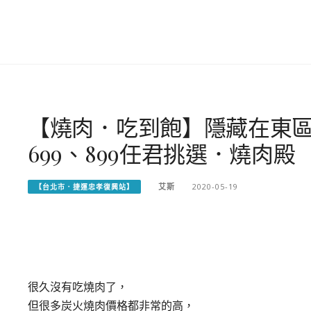
【燒肉．吃到飽】隱藏在東區巷
699、899任君挑選．燒肉殿
艾斯
2020-05-19
【台北市．捷運忠孝復興站】
很久沒有吃燒肉了，
但很多炭火燒肉價格都非常的高，