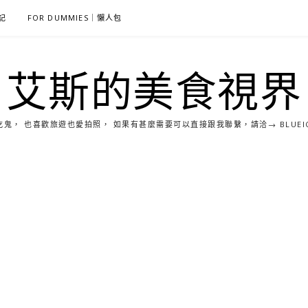
雜記
FOR DUMMIES｜懶人包
艾斯的美食視界
， 也喜歡旅遊也愛拍照， 如果有甚麼需要可以直接跟我聯繫，請洽→ BLUEICE0