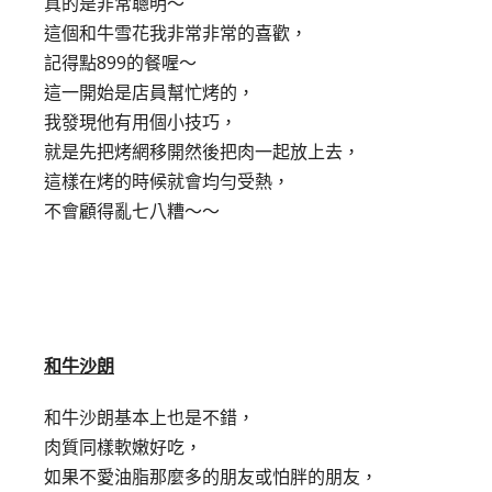
真的是非常聰明～
這個和牛雪花我非常非常的喜歡，
記得點899的餐喔～
這一開始是店員幫忙烤的，
我發現他有用個小技巧，
就是先把烤網移開然後把肉一起放上去，
這樣在烤的時候就會均勻受熱，
不會顧得亂七八糟～～
和牛沙朗
和牛沙朗基本上也是不錯，
肉質同樣軟嫩好吃，
如果不愛油脂那麼多的朋友或怕胖的朋友，