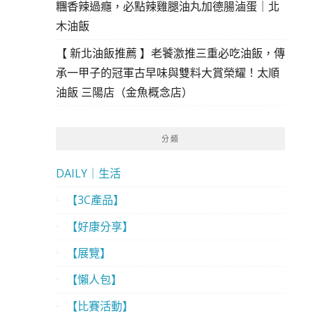
糰香辣過癮，必點辣雞腿油丸加德腸滷蛋｜北
木油飯
【 新北油飯推薦 】老饕激推三重必吃油飯，傳
承一甲子的冠軍古早味與雙料大賞榮耀！太順
油飯 三陽店（金魚概念店）
分類
DAILY｜生活
【3C產品】
【好康分享】
【展覽】
【懶人包】
【比賽活動】