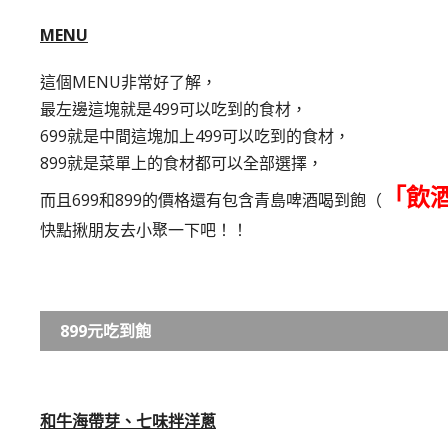
MENU
這個MENU非常好了解，
最左邊這塊就是499可以吃到的食材，
699就是中間這塊加上499可以吃到的食材，
899就是菜單上的食材都可以全部選擇，
「飲
而且699和899的價格還有包含青島啤酒喝到飽（
快點揪朋友去小聚一下吧！！
899元吃到飽
和牛海帶芽、七味拌洋蔥