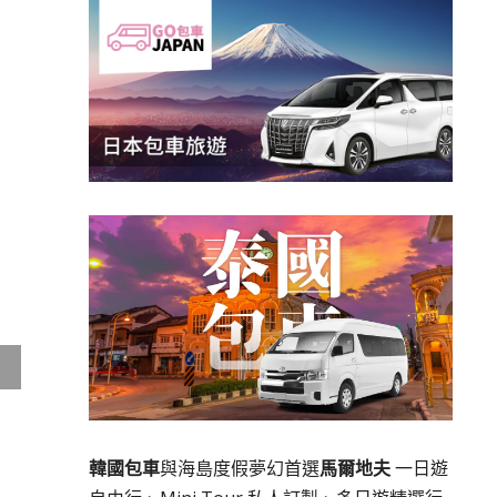
韓國包車
與海島度假夢幻首選
馬爾地夫
一日遊