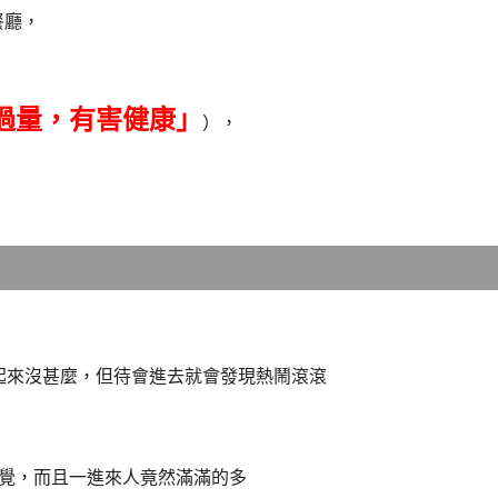
餐廳，
過量，有害健康」
），
起來沒甚麼，但待會進去就會發現熱鬧滾滾
覺，而且一進來人竟然滿滿的多