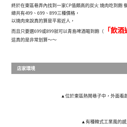
終於在東區巷弄內找到一家CP值頗高的炭火 燒肉吃到飽 
總共有499、699、899三種價格，
以燒肉來說真的算是平易近人，
「飲酒
而且只要選699或899就可以青島啤酒喝到飽（
這真的是非常划算～～
店家環境
▲位於東區熱鬧巷子中，外面看
▲有種韓式工業風的感