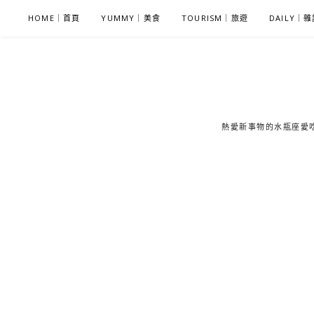
S
HOME｜首頁
YUMMY｜美食
TOURISM｜旅遊
DAILY｜
k
i
p
t
o
c
熱愛新事物的水瓶座愛吃鬼
o
n
t
e
n
t