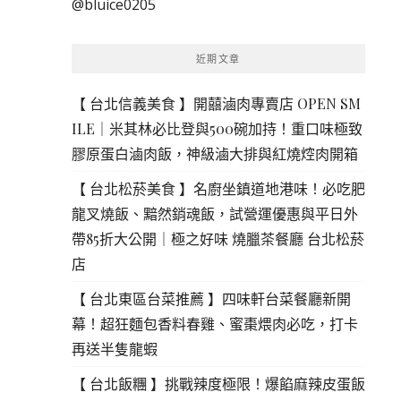
@bluice0205
鍵
字:
近期文章
【 台北信義美食 】開囍滷肉專賣店 OPEN SM
ILE｜米其林必比登與500碗加持！重口味極致
膠原蛋白滷肉飯，神級滷大排與紅燒焢肉開箱
【 台北松菸美食 】名廚坐鎮道地港味！必吃肥
龍叉燒飯、黯然銷魂飯，試營運優惠與平日外
帶85折大公開｜極之好味 燒臘茶餐廳 台北松菸
店
【 台北東區台菜推薦 】四味軒台菜餐廳新開
幕！超狂麵包香料春雞、蜜棗煨肉必吃，打卡
再送半隻龍蝦
【 台北飯糰 】挑戰辣度極限！爆餡麻辣皮蛋飯