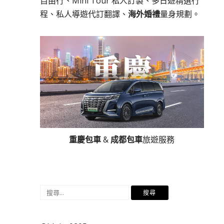
自由行、Mini Tour 私人訂製、多日遊精選行
程、私人導遊代訂翻譯、
海外婚禮
量身規劃。
重慶包車
&
成都包車
旅遊服務
搜
尋
關