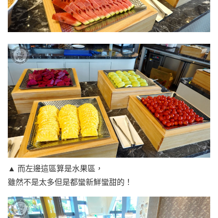
▲ 而左邊這區算是水果區，
雖然不是太多但是都蠻新鮮蠻甜的！