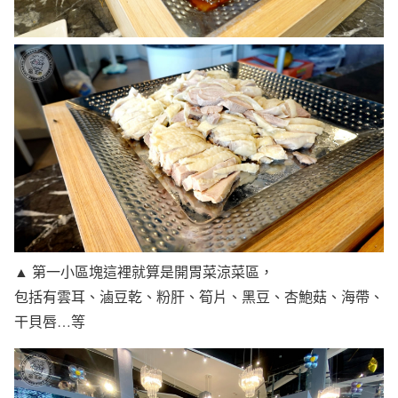
▲ 第一小區塊這裡就算是開胃菜涼菜區，
包括有雲耳、滷豆乾、粉肝、筍片、黑豆、杏鮑菇、海帶、
干貝唇…等