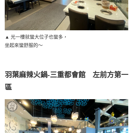
▲ 光一樓就蠻大位子也蠻多，
坐起來蠻舒服的～
羽葉麻辣火鍋-三重都會館 左前方第一
區