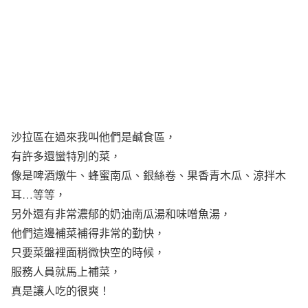
沙拉區在過來我叫他們是鹹食區，
有許多還蠻特別的菜，
像是啤酒燉牛、蜂蜜南瓜、銀絲卷、果香青木瓜、涼拌木
耳…等等，
另外還有非常濃郁的奶油南瓜湯和味噌魚湯，
他們這邊補菜補得非常的勤快，
只要菜盤裡面稍微快空的時候，
服務人員就馬上補菜，
真是讓人吃的很爽！