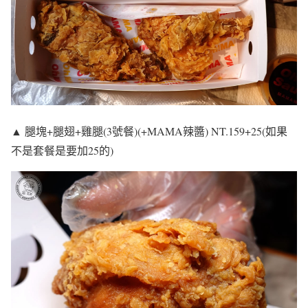
▲ 腿塊+腿翅+雞腿(3號餐)(+MAMA辣醬) NT.159+25(如果
不是套餐是要加25的)