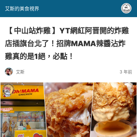
艾斯的美食視界
【 中山站炸雞 】YT網紅阿晋開的炸雞
店插旗台北了！招牌MAMA辣醬沾炸
雞真的是1絕，必點！
艾斯
3 年前