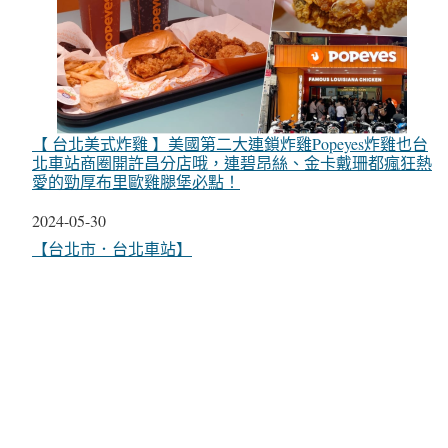
【 台北美式炸雞 】美國第二大連鎖炸雞Popeyes炸雞也台
北車站商圈開許昌分店哦，連碧昂絲、金卡戴珊都瘋狂熱
愛的勁厚布里歐雞腿堡必點！
日期
2024-05-30
關於
【台北市．台北車站】