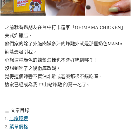
之前就看過朋友在台中打卡這家「OH!MAMA CHICKEN」
美式炸雞店，
他們家的除了外脆肉嫩多汁的炸雞外就是那個奶色MAMA
辣醬最吸引我，
心想這種顏色的辣醬怎樣也不會好吃到哪？！
沒想到吃了之後徹底改觀，
覺得這個辣醬不管沾炸雞或甚麼都很不錯吃喔，
這家已經成為我 中山站炸雞 的第一名了~
文章目錄
店家環境
菜單價格