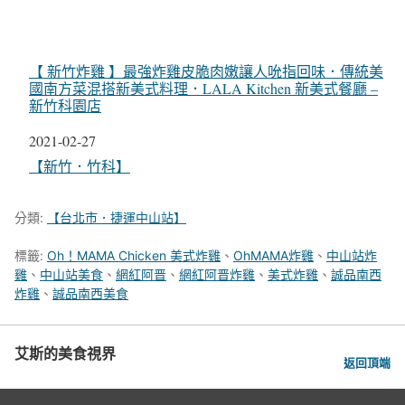
【 新竹炸雞 】最強炸雞皮脆肉嫩讓人吮指回味．傳統美
國南方菜混搭新美式料理．LALA Kitchen 新美式餐廳 –
新竹科園店
日期
2021-02-27
關於
【新竹．竹科】
分類:
【台北市．捷運中山站】
標籤:
Oh！MAMA Chicken 美式炸雞
、
OhMAMA炸雞
、
中山站炸
雞
、
中山站美食
、
網紅阿晋
、
網紅阿晋炸雞
、
美式炸雞
、
誠品南西
炸雞
、
誠品南西美食
艾斯的美食視界
返回頂端