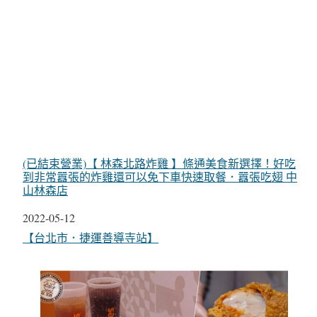
(已結束營業)【 林森北路炸雞 】條通美食新選擇！好吃
到非常囂張的炸雞還可以免下車快速取餐．囂張吃翅 中
山林森店
日期
2022-05-12
關於
【台北市．捷運善導寺站】