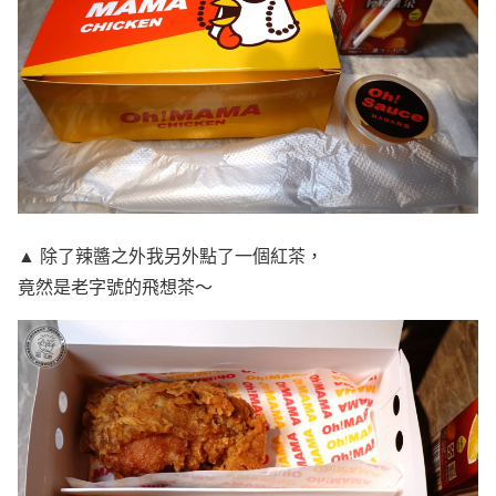
▲ 除了辣醬之外我另外點了一個紅茶，
竟然是老字號的飛想茶～